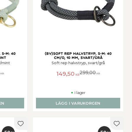
 S-M: 40
(BV)Soft rep halvstryp, S-M: 40
int
cm/o, 10 mm, svart/grå
e/mint
Soft rep halvstryp, svart/grå
299,00
149,50
KR
KR
KR
I lager
EN
LÄGG I VARUKORGEN
Lägg till i favoriter
Lägg ti