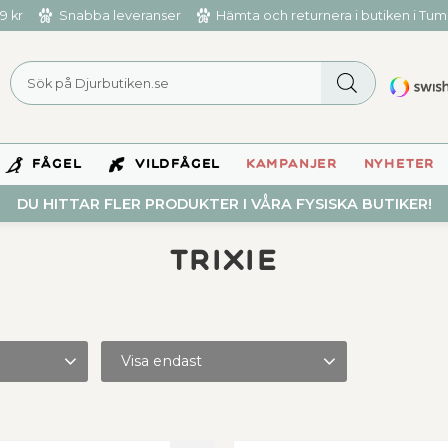
9 kr
Snabba leveranser
Hämta och returnera i butiken i Tu
FÅGEL
VILDFÅGEL
KAMPANJER
NYHETER
DU HITTAR FLER PRODUKTER I VÅRA FYSISKA BUTIKER!
Trixie
Visa endast
Finns i lager
105