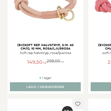
(BV)Soft rep halvstryp, S-M: 40
(BV)Sof
cm/o, 10 mm, rosa/ljusrosa
cm/
Soft rep halvstryp, rosa/ljusrosa
soft 
299,00
149,50
2
KR
KR
I lager
LÄGG I VARUKORGEN
Lägg till i favorit