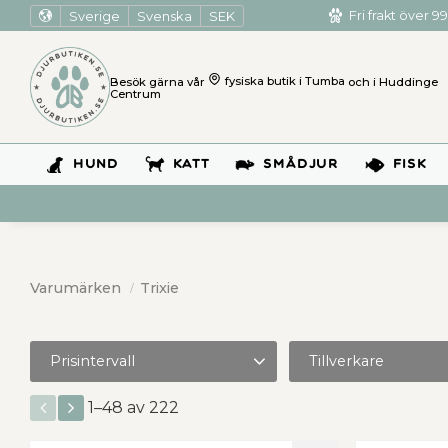
Sverige
Svenska
SEK
Fri frakt över 99
Besök gärna vår
fysiska butik i Tumba
och i Huddinge
Centrum
HUND
KATT
SMÅDJUR
FISK
Varumärken
Trixie
Prisintervall
Tillverkare
15
5 799
Trixie
221
1–
48
av
222