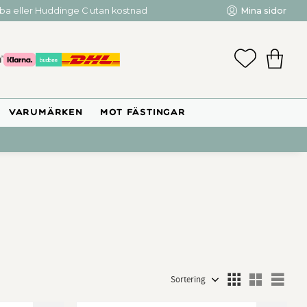
mba eller Huddinge C utan kostnad
Mina sidor
FAVORIT
KUNDV
VARUMÄRKEN
MOT FÄSTINGAR
Välj sortering
Välj