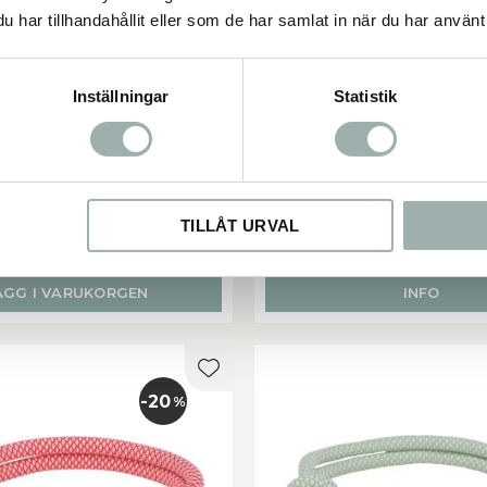
har tillhandahållit eller som de har samlat in när du har använt 
Inställningar
Statistik
rep halvstryp, M: 45 cm/o,
(BV)Soft rep halvstryp, M
10 mm, sage/mint
10 mm, svart/grå
rep halvstryp, sage/mint
soft rep halvstryp, svar
299,00
299,0
49,50
239,20
KR
KR
KR
TILLÅT URVAL
I lager
Slutsåld
ÄGG I VARUKORGEN
INFO
er
Lägg till i favoriter
20
%