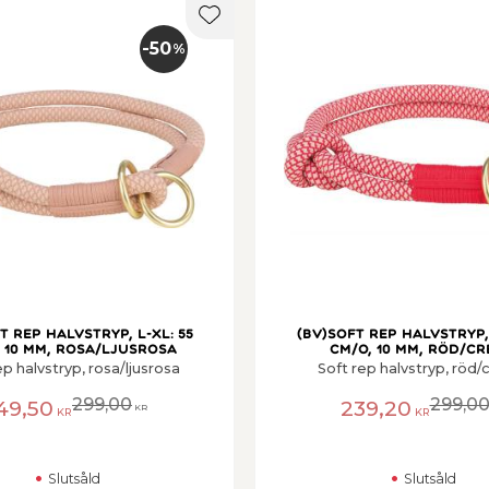
er
Lägg till i favoriter
50
%
t rep halvstryp, L-XL: 55
(BV)Soft rep halvstryp, 
 10 mm, rosa/ljusrosa
cm/o, 10 mm, röd/c
ep halvstryp, rosa/ljusrosa
Soft rep halvstryp, röd
299,00
299,0
49,50
239,20
KR
KR
KR
Slutsåld
Slutsåld