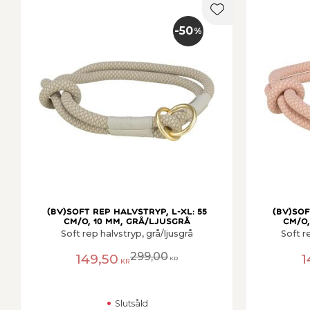
Lägg till i favorit
50
%
(BV)Soft rep halvstryp, L-XL: 55
(BV)Sof
cm/o, 10 mm, grå/ljusgrå
cm/o,
Soft rep halvstryp, grå/ljusgrå
Soft r
299,00
149,50
1
KR
KR
Slutsåld