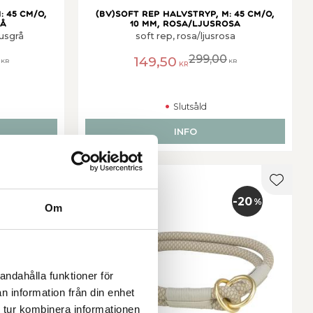
: 45 cm/o,
(BV)Soft rep halvstryp, M: 45 cm/o,
rå
10 mm, rosa/ljusrosa
jusgrå
soft rep, rosa/ljusrosa
299,00
149,50
KR
KR
KR
Slutsåld
INFO
Lägg till i favoriter
Lägg ti
20
20
%
%
Om
andahålla funktioner för
n information från din enhet
 tur kombinera informationen