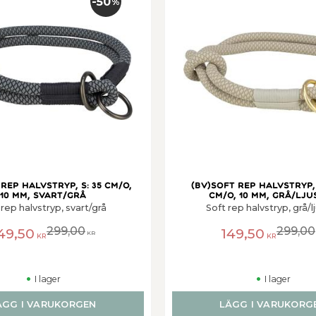
50
%
rep halvstryp, S: 35 cm/o,
(BV)Soft rep halvstryp, 
10 mm, svart/grå
cm/o, 10 mm, grå/lju
 rep halvstryp, svart/grå
Soft rep halvstryp, grå/l
299,00
299,00
49,50
149,50
KR
KR
KR
I lager
I lager
ÄGG I VARUKORGEN
LÄGG I VARUKORG