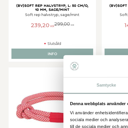
(BV)Soft rep halvstryp, L: 50 cm/o,
(BV)Soft 
10 mm, sage/mint
Soft rep halvstryp, sage/mint
Soft
299,00
239,20
1
KR
KR
Slutsåld
INFO
Lägg till i favorit
50
%
Samtycke
Denna webbplats använder 
Vi använder enhetsidentifierar
sociala medier och analysera 
till de sociala medier och a