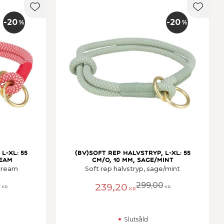
Lägg till i favoriter
Lägg ti
20
20
%
%
L-XL: 55
(BV)Soft rep halvstryp, L-XL: 55
ream
cm/o, 10 mm, sage/mint
/cream
Soft rep halvstryp, sage/mint
0
299,00
239,20
KR
KR
KR
Slutsåld