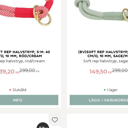
t rep halvstryp, S-M: 40
(BV)Soft rep halvstryp,
o, 10 mm, röd/cream
cm/o, 10 mm, sage/m
rep halvstryp, röd/cream
Soft rep halvstryp, sag
299,00
299,00
39,20
149,50
KR
KR
KR
Slutsåld
I lager
INFO
LÄGG I VARUKORG
er
Lägg till i favoriter