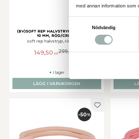
med annan information som du 
Samtyckesval
Nödvändig
(BV)Soft rep halvstryp, M: 45 cm/o,
(BV)Soft 
10 mm, röd/cream
soft rep halvstryp, röd/cream
soft 
299,00
149,50
1
KR
KR
I lager
LÄGG I VARUKORGEN
L
Lägg till i favorit
50
%