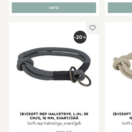
INFO
Lägg till i favorit
20
%
(BV)Soft rep halvstryp, L-XL: 55
(BV)Soft 
cm/o, 10 mm, svart/grå
1
Soft rep halvstryp, svart/grå
Soft 