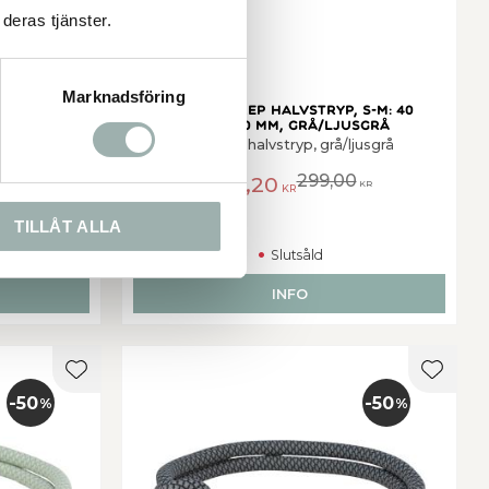
deras tjänster.
Marknadsföring
: 45 cm/o,
(BV)Soft rep halvstryp, S-M: 40
cm/o, 10 mm, grå/ljusgrå
t/grå
Soft rep halvstryp, grå/ljusgrå
0
299,00
239,20
KR
KR
KR
TILLÅT ALLA
Slutsåld
INFO
Lägg till i favoriter
Lägg ti
50
50
%
%