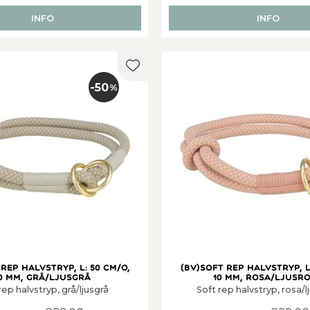
INFO
INFO
er
Lägg till i favoriter
50
%
rep halvstryp, L: 50 cm/o,
(BV)Soft rep halvstryp, L
0 mm, grå/ljusgrå
10 mm, rosa/ljusr
rep halvstryp, grå/ljusgrå
Soft rep halvstryp, rosa/l