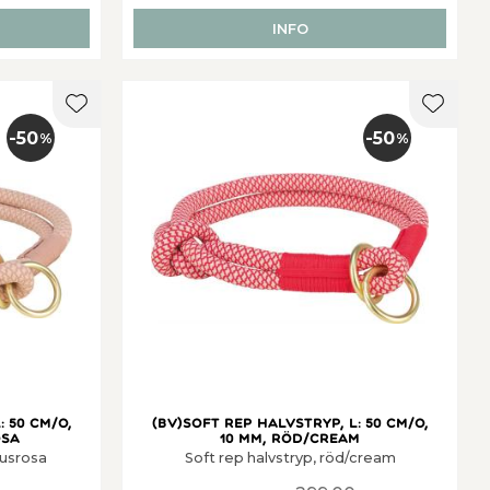
INFO
Lägg till i favoriter
Lägg ti
50
50
%
%
: 50 cm/o,
(BV)Soft rep halvstryp, L: 50 cm/o,
osa
10 mm, röd/cream
jusrosa
Soft rep halvstryp, röd/cream