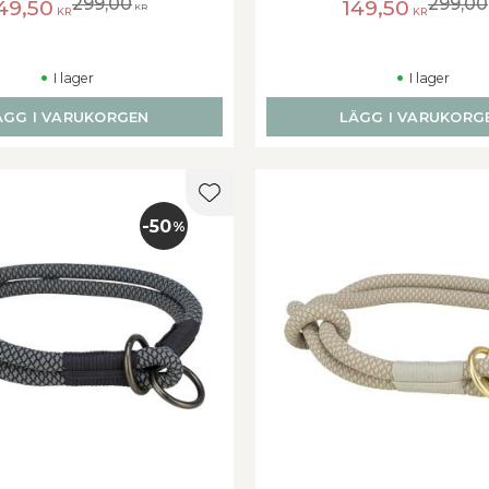
299,00
299,00
49,50
149,50
KR
KR
KR
I lager
I lager
ÄGG I VARUKORGEN
LÄGG I VARUKORG
er
Lägg till i favoriter
50
%