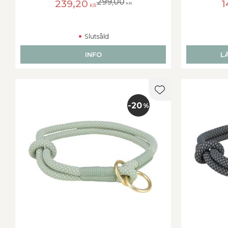
299,00
239,20
1
KR
KR
Slutsåld
INFO
L
Lägg till i favorit
20
%