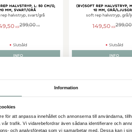
rep halvstryp, L: 50 cm/o,
(BV)Soft rep halvstryp, M
10 mm, svart/grå
10 mm, grå/ljusg
 rep halvstryp, svart/grå
soft rep halvstryp, grå/l
299,00
299,00
49,50
149,50
KR
KR
KR
Slutsåld
Slutsåld
INFO
INFO
er
Lägg till i favoriter
50
%
Information
cookies
e för att anpassa innehållet och annonserna till användarna, tillh
vår trafik. Vi vidarebefordrar även sådana identifierare och anna
nnons- och analysföretag som vi samarbetar med. Dessa kan i sin