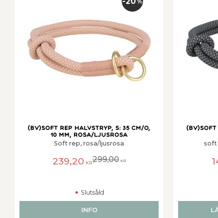
20
%
(BV)Soft rep halvstryp, S: 35 cm/o,
(BV)Soft 
10 mm, rosa/ljusrosa
Soft rep, rosa/ljusrosa
soft
299,00
239,20
1
KR
KR
Slutsåld
INFO
L