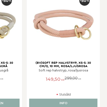
50
50
%
%
XS-S: 30
(BV)Soft rep halvstryp, XS-S: 30
sgrå
cm/o, 10 mm, rosa/ljusrosa
jusgrå
Soft rep halvstryp, rosa/ljusrosa
299,00
149,50
KR
KR
KR
Slutsåld
EN
INFO