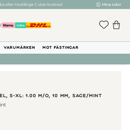
mba eller Huddinge C utan kostnad
Mina sidor
FAVORIT
KUNDV
VARUMÄRKEN
MOT FÄSTINGAR
l, S-XL: 1.00 m/o, 10 mm, sage/mint
int