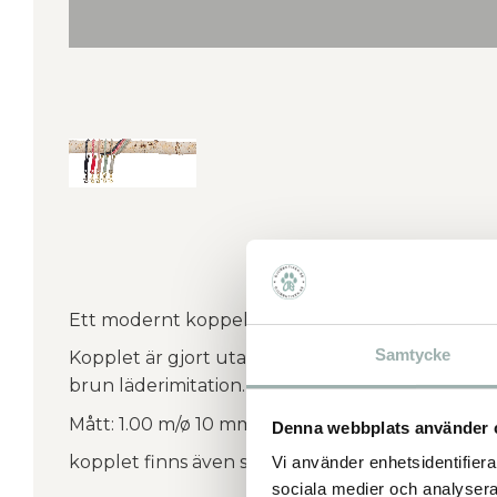
Ett modernt koppel som passar perfekt inför v
Samtycke
Kopplet är gjort utav ett rundvävt matt rep. Gu
brun läderimitation.
Mått: 1.00 m/ø 10 mm.
Denna webbplats använder 
kopplet finns även som ett multikoppel.
Vi använder enhetsidentifierar
sociala medier och analysera 