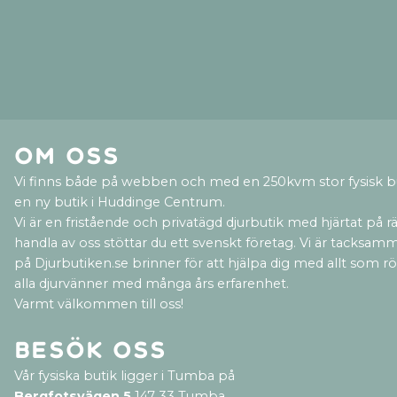
Om oss
Vi finns både på webben och med en 250kvm stor fysisk b
en ny butik i Huddinge Centrum.
Vi är en fristående och privatägd djurbutik med hjärtat på rät
handla av oss stöttar du ett svenskt företag. Vi är tacksamm
på Djurbutiken.se brinner för att hjälpa dig med allt som rör 
alla djurvänner med många års erfarenhet.
Varmt välkommen till oss!
Besök oss
Vår fysiska butik ligger i Tumba på
Bergfotsvägen 5
147 33 Tumba