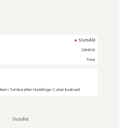
ll i favoriter
Slutsåld
1984016
Trixie
tiken i Tumba eller Huddinge C utan kostnad
Slutsåld