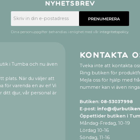
Nyhetsbrev
PRENUMERERA
Dina personuppgifter behandlas i enlighet med vår
integritetspolicy
.
Kontakta o
utik i Tumba och nu även
Tveka inte att kontakta oss
Ring butiken för produktf
t plats. När du väljer att
Mejla oss för hjälp med fr
a för varenda en av er! Vi
nummer kan vi även ringa
ditt djur, vår personal är
Butiken:
08-53037998
E-post:
info@djurbutiken
Öppettider butiken i Tu
Måndag-Fredag, 10-19
Lördag 10-16
Söndag, 11-16