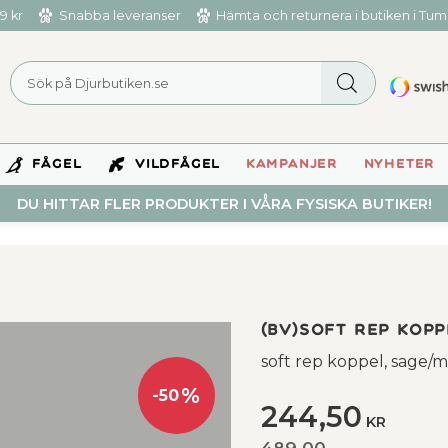
9 kr
Snabba leveranser
Hämta och returnera i butiken i Tu
FÅGEL
VILDFÅGEL
KAMPANJER
NYHETER
DU HITTAR FLER PRODUKTER I VÅRA FYSISKA BUTIKER!
(BV)Soft rep koppe
soft rep koppel, sage/m
%
50
Nedsatt pris:
244,50
KR
Ordinarie pris:
489,00