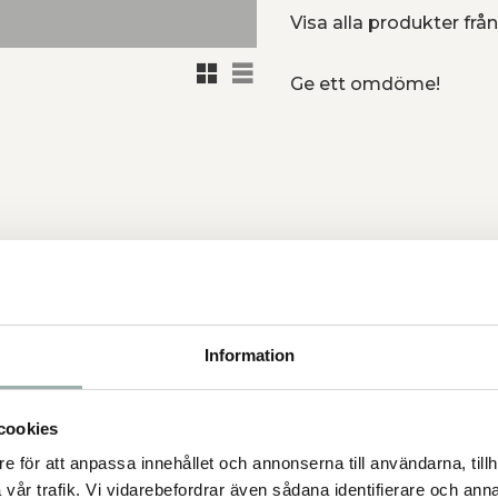
Visa alla produkter från
Rutnätsvy
Listvy
Ge ett omdöme!
åren och sommarens äventyr.
Information
ldig hake med detaljer i
cookies
e för att anpassa innehållet och annonserna till användarna, tillh
vår trafik. Vi vidarebefordrar även sådana identifierare och anna