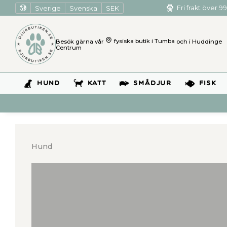
Sverige
Svenska
SEK
Fri frakt över 99
Besök gärna vår
fysiska butik i Tumba
och i Huddinge
Centrum
HUND
KATT
SMÅDJUR
FISK
Hund