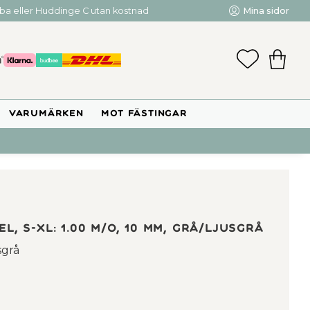
mba eller Huddinge C utan kostnad
Mina sidor
FAVORIT
KUNDV
VARUMÄRKEN
MOT FÄSTINGAR
l, S-XL: 1.00 m/o, 10 mm, grå/ljusgrå
sgrå