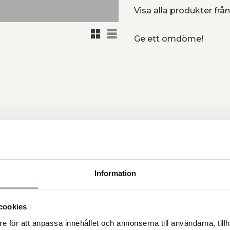
Visa alla produkter från
Rutnätsvy
Listvy
Ge ett omdöme!
åren och sommarens äventyr.
ldig hake med detaljer i
Information
.
cookies
e för att anpassa innehållet och annonserna till användarna, tillh