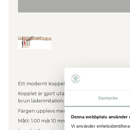
Ett modernt koppel som passar perfekt inför v
Kopplet är gjort utav ett rundvävt matt rep. Gu
Samtycke
brun läderimitation.
Färgen upplevs mer biege/ljusgrå i verkligheten
Denna webbplats använder 
Mått: 1.00 m/ø 10 mm.
Vi använder enhetsidentifierar