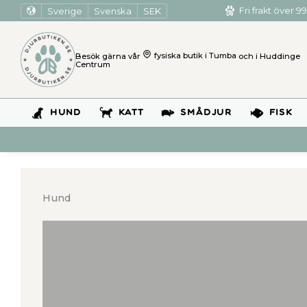
Sverige
Svenska
SEK
Fri frakt över 99
Besök gärna vår
fysiska butik i Tumba
och i Huddinge
Centrum
HUND
KATT
SMÅDJUR
FISK
Hund