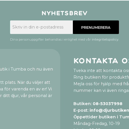
Nyhetsbrev
PRENUMERERA
Dina personuppgifter behandlas i enlighet med vår
integritetspolicy
.
Kontakta o
utik i Tumba och nu även
Tveka inte att kontakta oss
Ring butiken för produktf
t plats. När du väljer att
Mejla oss för hjälp med fr
a för varenda en av er! Vi
nummer kan vi även ringa
ditt djur, vår personal är
Butiken:
08-53037998
E-post:
info@djurbutiken
Öppettider butiken i Tu
Måndag-Fredag, 10-19