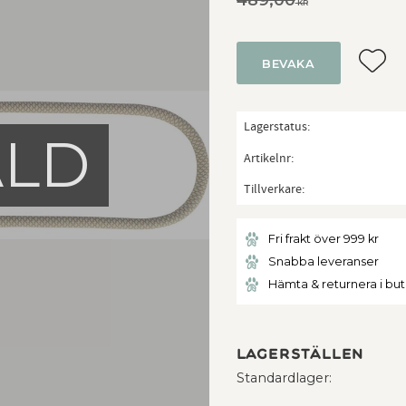
KR
Lägg ti
BEVAKA
Lagerstatus
ÅLD
Artikelnr
Tillverkare
Fri frakt över 999 kr
Snabba leveranser
Hämta & returnera i bu
Lagerställen
Standardlager