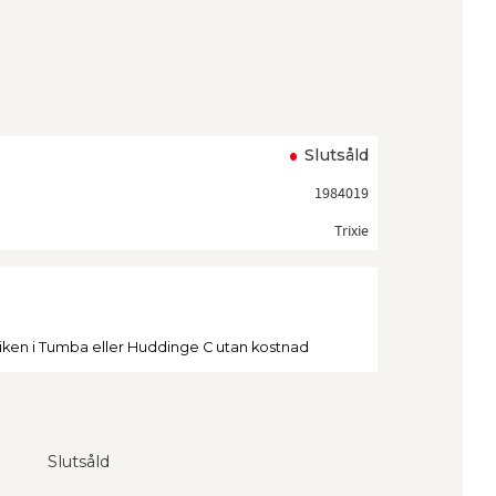
ll i favoriter
Slutsåld
1984019
Trixie
tiken i Tumba eller Huddinge C utan kostnad
Slutsåld