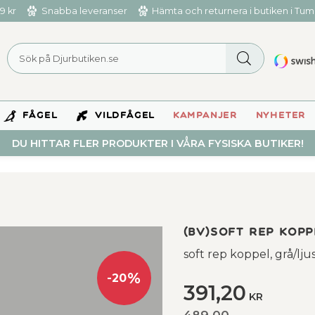
9 kr
Snabba leveranser
Hämta och returnera i butiken i Tu
FÅGEL
VILDFÅGEL
KAMPANJER
NYHETER
DU HITTAR FLER PRODUKTER I VÅRA FYSISKA BUTIKER!
(BV)Soft rep koppe
soft rep koppel, grå/lju
%
20
Nedsatt pris:
391,20
KR
Ordinarie pris:
489,00