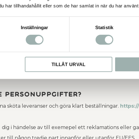
har tillhandahållit eller som de har samlat in när du har använt 
Inställningar
Statistik
ter som du lämnar vid kontakt med vår kundtjänst)
er från kunden själv. När kunder registrerar sig för til
TILLÅT URVAL
onto eller utför ett köp.
e personuppgifter?
na sköta leveranser och göra klart beställningar.
https:/
g i händelse av till exemepel ett reklamations eller ga
ter till någon tredje part innanför eller utanför EU/EES