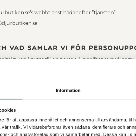
urbutiken.se’s webbtjänst hädanefter ”tjänsten”.
@djurbutiken.se
ch vad samlar vi för personupp
direkt kan knytas till en person. Uppgifter som vi lagrar:
Information
rodukter, recensioner)
cookies
e för att anpassa innehållet och annonserna till användarna, tillh
vår trafik. Vi vidarebefordrar även sådana identifierare och anna
nnons- och analysföretag som vi samarbetar med. Dessa kan i sin