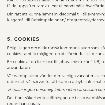
Rätt till dataportabilitet För den behandling som vi 
få de uppgifter som du har tillhandahållit överförda 
Din rätt att kunna lämna in klagomål till tillsynsmyn
klagomål till Datainspektionen/Integritetsskyddsm
5. Cookies
Enligt lagen om elektronisk kommunikation som träd
cookies, samt få möjligheten att förhindra att de anv
En cookie är en liten textfil (oftast mindre än 1 KB)
användaren.
Vår webbplats använder den vänliga varianten av cook
dator och vår server för att kunna utbyta information
Vi sparar ingen personlig information via session coo
Det finns säkerhetsinställningar i de flesta webbläsa
redan har sparats.