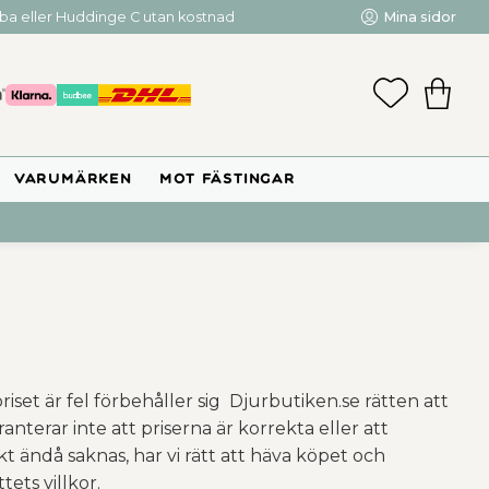
mba eller Huddinge C utan kostnad
Mina sidor
FAVORIT
KUNDV
VARUMÄRKEN
MOT FÄSTINGAR
iset är fel förbehåller sig Djurbutiken.se rätten att
ranterar inte att priserna är korrekta eller att
t ändå saknas, har vi rätt att häva köpet och
ets villkor.