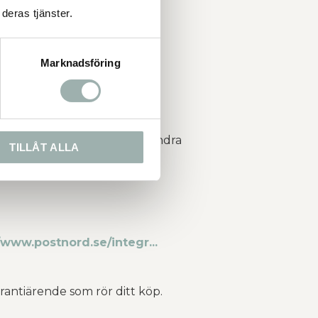
deras tjänster.
Marknadsföring
l exempel nyhetsbrev eller andra
TILLÅT ALLA
/www.postnord.se/integr...
rantiärende som rör ditt köp.