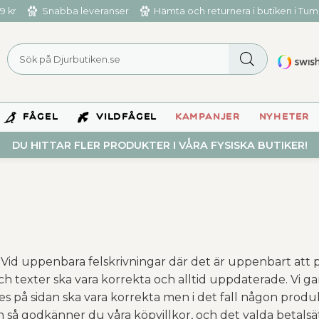
9 kr
Snabba leveranser
Hämta och returnera i butiken i Tu
FÅGEL
VILDFÅGEL
KAMPANJER
NYHETER
DU HITTAR FLER PRODUKTER I VÅRA FYSISKA BUTIKER!
Vid uppenbara felskrivningar där det är uppenbart att pr
 och texter ska vara korrekta och alltid uppdaterade. Vi ga
s på sidan ska vara korrekta men i det fall någon produk
 så godkänner du våra köpvillkor, och det valda betalsätt