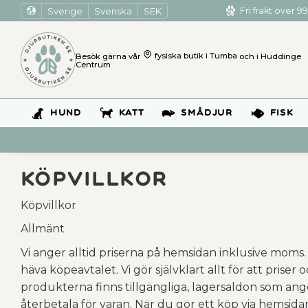
Sverige
Svenska
SEK
Fri frakt över 99
Besök gärna vår
fysiska butik i Tumba
och i Huddinge
Centrum
HUND
KATT
SMÅDJUR
FISK
Köpvillkor
Köpvillkor
Allmänt
Vi anger alltid priserna på hemsidan inklusive moms. 
häva köpeavtalet. Vi gör självklart allt för att priser
produkterna finns tillgängliga, lagersaldon som ange
återbetala för varan. När du gör ett köp via hemsidan