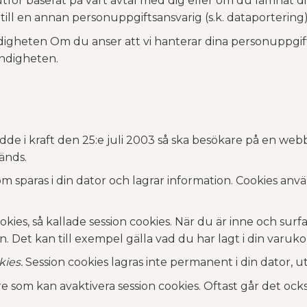
utför baserat på vårt avtal med dig eller om du lämnat di
till en annan personuppgiftsansvarig (s.k. dataportering)
digheten Om du anser att vi hanterar dina personuppgifter
yndigheten.
de i kraft den 25:e juli 2003 så ska besökare på en we
änds.
 som sparas i din dator och lagrar information. Cookies an
ies, så kallade session cookies. När du är inne och surfa
. Det kan till exempel gälla vad du har lagt i din varuko
kies.
Session cookies lagras inte permanent i din dator, 
re som kan avaktivera session cookies. Oftast går det ock