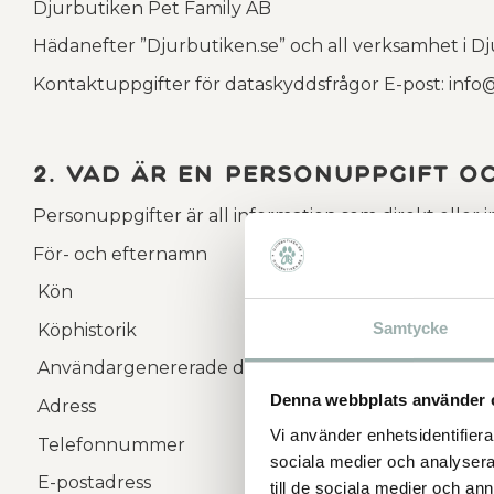
Djurbutiken Pet Family AB
Hädanefter ”Djurbutiken.se” och all verksamhet i Dj
Kontaktuppgifter för dataskyddsfrågor E-post: info
2. Vad är en personuppgift o
Personuppgifter är all information som direkt eller in
För- och efternamn
Kön
Samtycke
Köphistorik
Användargenererade data, (t.ex. anpassningsbara p
Denna webbplats använder 
Adress
Vi använder enhetsidentifierar
Telefonnummer
sociala medier och analysera 
E-postadress
till de sociala medier och a