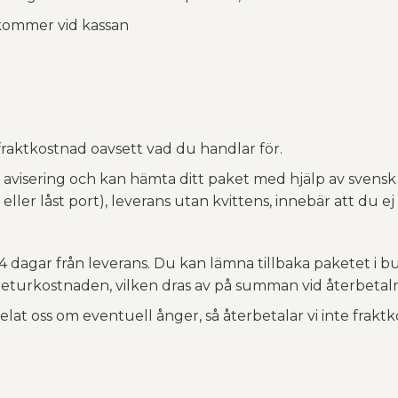
llkommer vid kassan
fraktkostnad oavsett vad du handlar för.
visering och kan hämta ditt paket med hjälp av svensk l
 eller låst port), leverans utan kvittens, innebär att du e
14 dagar från leverans. Du kan lämna tillbaka paketet i bu
a returkostnaden, vilken dras av på summan vid återbetal
at oss om eventuell ånger, så återbetalar vi inte fraktk