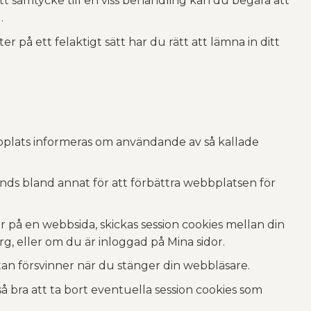
tt samtycke till en viss behandling kan du begära att
.
 på ett felaktigt sätt har du rätt att lämna in ditt
bbplats informeras om användande av så kallade
vänds bland annat för att förbättra webbplatsen för
r på en webbsida, skickas session cookies mellan din
rg, eller om du är inloggad på Mina sidor.
utan försvinner när du stänger din webbläsare.
så bra att ta bort eventuella session cookies som