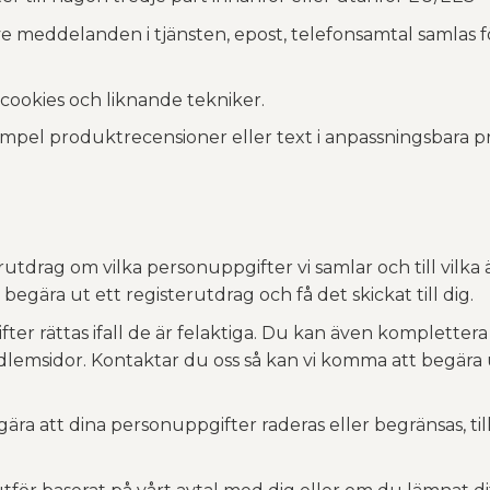
 meddelanden i tjänsten, epost, telefonsamtal samlas fö
 cookies och liknande tekniker.
empel produktrecensioner eller text i anpassningsbara p
sterutdrag om vilka personuppgifter vi samlar och till vi
gära ut ett registerutdrag och få det skickat till dig.
ifter rättas ifall de är felaktiga. Du kan även komplette
edlemsidor. Kontaktar du oss så kan vi komma att begära u
egära att dina personuppgifter raderas eller begränsas, 