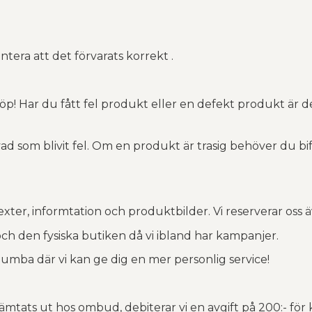
tera att det förvarats korrekt .
 köp! Har du fått fel produkt eller en defekt produkt är d
vad som blivit fel. Om en produkt är trasig behöver du bif
i texter, informtation och produktbilder. Vi reserverar oss
h den fysiska butiken då vi ibland har kampanjer.
 Tumba där vi kan ge dig en mer personlig service!
hämtats ut hos ombud, debiterar vi en avgift på 200:- för