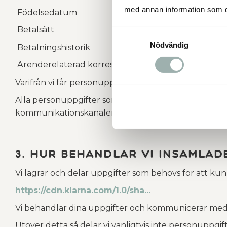
med annan information som du 
Födelsedatum
Betalsätt
Samtyckesval
Nödvändig
Betalningshistorik
Ärenderelaterad korrespondens (t.ex. personuppgif
Varifrån vi får personuppgifter
Alla personuppgifter som Djurbutiken.se lagrar komm
kommunikationskanaler. När kunden registrerar ett k
3. Hur behandlar vi insamlad
Vi lagrar och delar uppgifter som behövs för att kun
https://cdn.klarna.com/1.0/sha...
Vi behandlar dina uppgifter och kommunicerar med di
Utöver detta så delar vi vanligtvis inte personuppgif