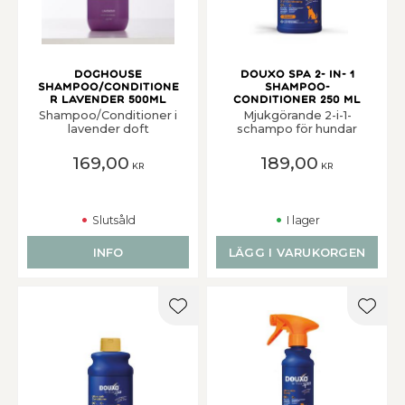
DogHouse
Douxo Spa 2- in- 1
Shampoo/Conditione
Shampoo-
r Lavender 500ml
Conditioner 250 ml
Shampoo/Conditioner i
Mjukgörande 2-i-1-
lavender doft
schampo för hundar
169,00
189,00
KR
KR
Slutsåld
I lager
INFO
LÄGG I VARUKORGEN
Lägg till i favoriter
Lägg t