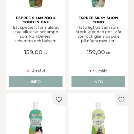
Espree Shampoo &
Espree Silky Show
Cond in One
Cond
Ett speciellt formulerat
Naturligt balsam som
icke alkaliskt schampo
återfuktar och ger liv år
som kombinerar
torr och glanslös päls
schampo och balsam.
på några minuter.
Perfekt för det
Blandningen av
”snabba” badet, lätt att
safflorolja och
159,00
159,00
KR
KR
skölja ur. Lämnar pälsen
silkesproteiner
mjuk och skinande. Har
reparerar och ger en
en underbar fruktdoft.
skinande lyster i pälsen.
Kan även användas på
Underlättar
Slutsåld
Slutsåld
valpar och kattungar
utredningen av tovor
över sex veckors ålder.
och stärker
elasticiteten i hud och
INFO
INFO
päls. Kan även
användas på valpar och
kattungar över sex
veckors ålder.
Lägg till i favoriter
Lägg t