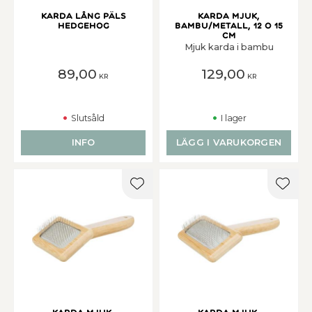
Karda lång päls
Karda mjuk,
hedgehog
bambu/metall, 12 o 15
cm
Mjuk karda i bambu
89,00
129,00
KR
KR
Slutsåld
I lager
INFO
LÄGG I VARUKORGEN
Lägg till i favoriter
Lägg t