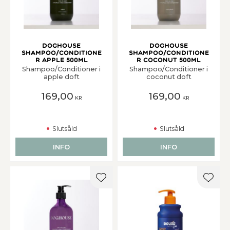
DogHouse
DogHouse
Shampoo/Conditione
Shampoo/Conditione
r Apple 500ml
r Coconut 500ml
Shampoo/Conditioner i
Shampoo/Conditioner i
apple doft
coconut doft
169,00
169,00
KR
KR
Slutsåld
Slutsåld
INFO
INFO
Lägg till i favoriter
Lägg t