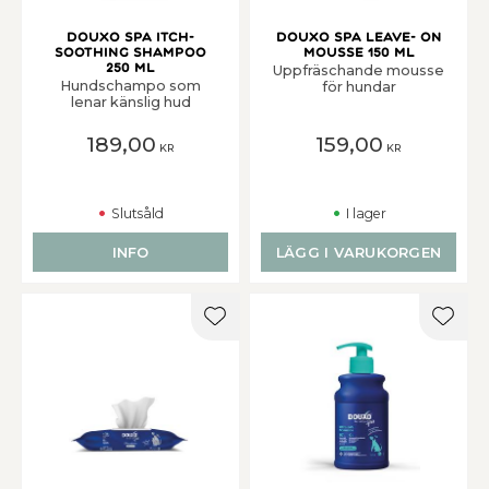
Douxo Spa Itch-
Douxo Spa Leave- on
Soothing Shampoo
Mousse 150 ml
250 ml
Uppfräschande mousse
Hundschampo som
för hundar
lenar känslig hud
189,00
159,00
KR
KR
Slutsåld
I lager
INFO
LÄGG I VARUKORGEN
Lägg till i favoriter
Lägg t