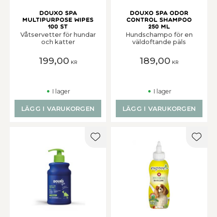
Douxo Spa
Douxo Spa Odor
Multipurpose Wipes
Control Shampoo
100 st
250 ml
Våtservetter för hundar
Hundschampo för en
och katter
väldoftande päls
199,00
189,00
KR
KR
I lager
I lager
LÄGG I VARUKORGEN
LÄGG I VARUKORGEN
Lägg till i favoriter
Lägg t