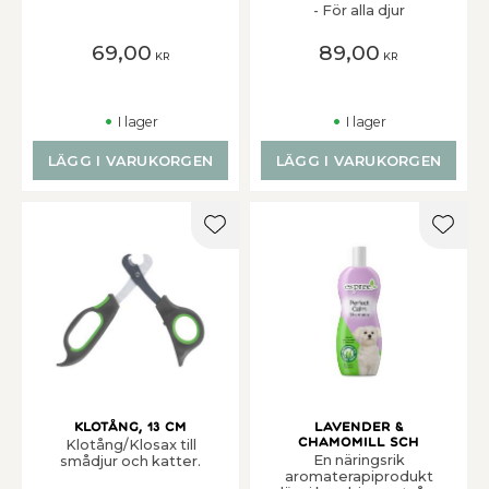
- För alla djur
69,00
89,00
KR
KR
I lager
I lager
LÄGG I VARUKORGEN
LÄGG I VARUKORGEN
Lägg till i favoriter
Lägg t
Klotång, 13 cm
Lavender &
Chamomill Sch
Klotång/Klosax till
En näringsrik
smådjur och katter.
aromaterapiprodukt