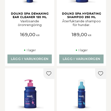
Douxo Spa Dewaxing
Douxo Spa Hydrating
Ear Cleaner 120 ml
Shampoo 250 ml
Vaxlösande
Återfuktande shampoo
öronrengöring
för hundar.
169,00
189,00
KR
KR
I lager
I lager
LÄGG I VARUKORGEN
LÄGG I VARUKORGEN
Lägg till i favoriter
Lägg t