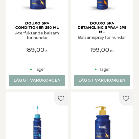
Douxo Spa
Douxo Spa
Conditioner 250 ml
Detangling Spray 295
ml
Återfuktande balsam
Balsamspray för hundar
för hundar
189,00
199,00
KR
KR
I lager
I lager
LÄGG I VARUKORGEN
LÄGG I VARUKORGEN
Lägg till i favoriter
Lägg t