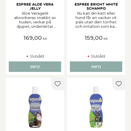
Espree Aloe Vera
Espree Bright White
Jelly
Schampo
Aloe Veragelé
Nu kan din katt eller
absorberas snabbt av
hund får en vacker vit
huden, verkar på
päls utan den torrhet
djupet, underlättar
och irritation som kan
läkning och ger näring.
orsakas av
Produkten kan
rengöringsmedel, som
169,00
159,00
KR
KR
användas på
många andra schampon
svampangrepp,
innehåller. Avancerade
skavsår, insektsbett,
nyansförbättringsämne
lindrig eksem, solsveda
n är tillsatta för att
Slutsåld
Slutsåld
eller andra lindriga
förstärka pälsens vita
hudirritationer. Kan
lyster och rengöra från
även användas på
smuts och oljor. Kan
INFO
INFO
valpar och kattungar
även användas på
över sex veckors ålder.
valpar och kattungar
över sex veckors ålder.
Lägg till i favoriter
Lägg t