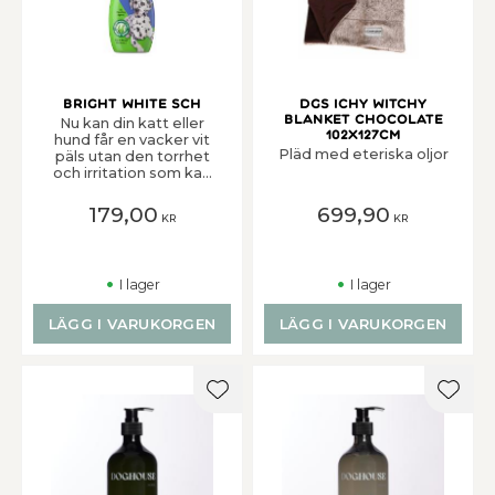
Bright White Sch
Dgs Ichy Witchy
Blanket Chocolate
Nu kan din katt eller
102x127cm
hund får en vacker vit
Pläd med eteriska oljor
päls utan den torrhet
och irritation som kan
orsakas av
rengöringsmedel, som
179,00
699,90
KR
KR
många andra schampon
innehåller. Avancerade
nyansförbättringsämne
n är tillsatta för att
I lager
I lager
förstärka pälsens vita
lyster och rengöra från
smuts och oljor. Kan
LÄGG I VARUKORGEN
LÄGG I VARUKORGEN
även användas på
valpar och kattungar
över sex veckors ålder.
Lägg till i favoriter
Lägg t