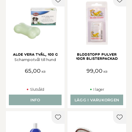
Lägg till i favoriter
Lägg t
Aloe Vera tvål, 100 g
BLODSTOPP PULVER
10GR BLISTERPACKAD
Schampotvål till hund
65,00
99,00
KR
KR
Slutsåld
I lager
INFO
LÄGG I VARUKORGEN
Lägg till i favoriter
Lägg t