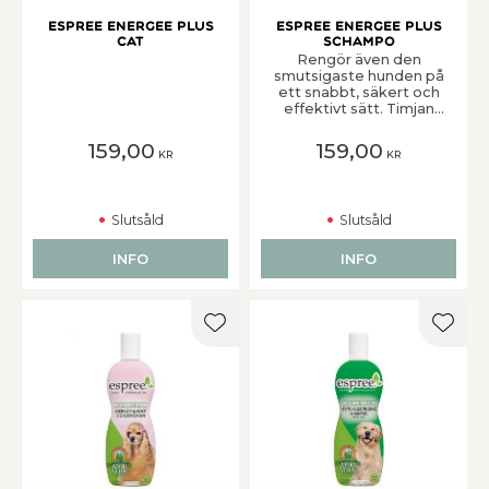
Espree Energee Plus
Espree Energee Plus
Cat
Schampo
Rengör även den
smutsigaste hunden på
ett snabbt, säkert och
effektivt sätt. Timjan
och lavendel är tillsatt
för att lindra infektioner
159,00
159,00
KR
KR
i huden som orsakats av
hudparasiter och
svampar. Ger lyster,
volym och passar även
Slutsåld
Slutsåld
en päls som önskas
något sträv i strukturen.
Ett pH-neutralt
INFO
INFO
universalschampo som
löddrar rikligt och är lätt
att skölja ur pälsen. Kan
även användas på
Lägg till i favoriter
Lägg t
valpar och kattungar
över sex veckors ålder.