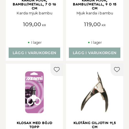
Karda mjuk,
Karda mjuk,
bambu/metall, 7 o 16
bambu/metall, 9 o 15
cm
cm
Karda mjuk bambu
Mjuk karda i bambu
109,00
119,00
KR
KR
I lager
I lager
LÄGG I VARUKORGEN
LÄGG I VARUKORGEN
Lägg till i favoriter
Lägg t
Klosax med böjd
Klotång Giljotin 11,5
topp
cm