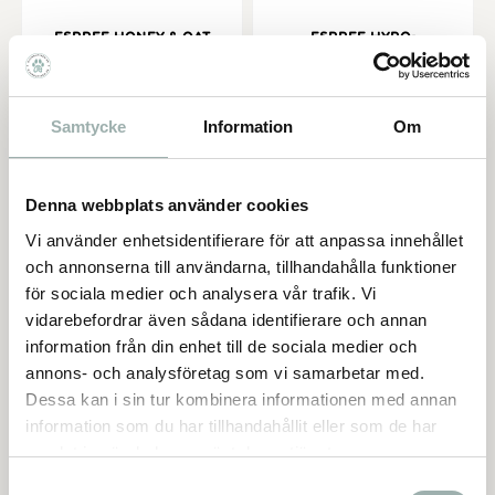
Espree Honey & Oat
Espree Hypo-
Cond
Allergenic Sch
Ett mycket milt och
skonsamt schampo för
känsliga hundar och
katter.
Samtycke
Information
Om
Sammansättningen av
bland annat kokosnöt,
159,00
159,00
KR
KR
jojoba och Aloe Vera
bidrar till en skonsam
rengöring med
Denna webbplats använder cookies
balsameffekt. Svider
Slutsåld
Slutsåld
inte i ögonen. Mild
Vi använder enhetsidentifierare för att anpassa innehållet
behaglig doft. Kan
och annonserna till användarna, tillhandahålla funktioner
användas på valpar och
INFO
INFO
kattungar över sex
för sociala medier och analysera vår trafik. Vi
veckors ålder. Använd
vidarebefordrar även sådana identifierare och annan
en del schampo med 16
delar vatten.
information från din enhet till de sociala medier och
Lägg till i favoriter
Lägg t
annons- och analysföretag som vi samarbetar med.
Dessa kan i sin tur kombinera informationen med annan
information som du har tillhandahållit eller som de har
samlat in när du har använt deras tjänster.
Samtyckesval