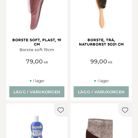
Borste soft, plast, 19
Borste, trä,
cm
naturborst 5o21 cm
Borste soft 19cm
79,00
99,00
KR
KR
I lager
I lager
LÄGG I VARUKORGEN
LÄGG I VARUKORGEN
Lägg till i favoriter
Lägg t