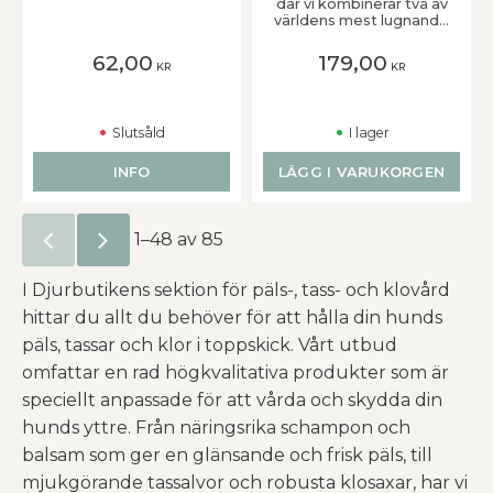
där vi kombinerar två av
världens mest lugnande
örter, lavendel och
kamomill. Lavendel som
62,00
179,00
KR
KR
lugnar sinnet och tar
bort obehaglig lukt.
Samtidigt som lavendel
balanserar
Slutsåld
I lager
talgproduktionen och
är uppmjukande.
Kamomill som lugnar
INFO
LÄGG I VARUKORGEN
ditt djur och stimulerar
cellernas återbildning i
huden och hårstrået.
För känslig och
1–
48
av
85
lättirriterad hud.
Perfect Calm Lavender
& Chamomille Schampo
I Djurbutikens sektion för päls-, tass- och klovård
passar alla pälstyper
hittar du allt du behöver för att hålla din hunds
och är mycket
skonsamt och effektivt
päls, tassar och klor i toppskick. Vårt utbud
rengörande. Använd en
del schampo med 10
omfattar en rad högkvalitativa produkter som är
delar vatten. Skaka väl
speciellt anpassade för att vårda och skydda din
och massera in i pälsen.
Låt verka 5 minuter för
hunds yttre. Från näringsrika schampon och
bästa resultat och skölj
noga. Kan användas på
balsam som ger en glänsande och frisk päls, till
valpar och kattungar
mjukgörande tassalvor och robusta klosaxar, har vi
över sex veckors ålder.