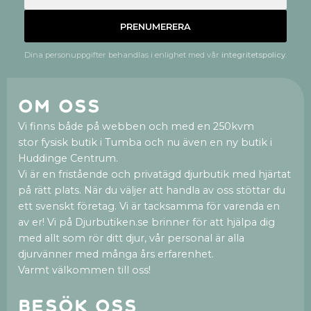
PRENUMERERA
Dina personuppgifter behandlas i enlighet med vår
integritetspolicy
.
Om oss
Vi finns både på webben och med en 250kvm
stor fysisk butik i Tumba och nu även en ny butik i
Huddinge Centrum.
Vi är en fristående och privatägd djurbutik med hjärtat
på rätt plats. När du väljer att handla av oss stöttar du
ett svenskt företag. Vi är tacksamma för varenda en
av er! Vi på Djurbutiken.se brinner för att hjälpa dig
med allt som rör ditt djur, vår personal är alla
djurvänner med många års erfarenhet.
Varmt välkommen till oss!
Besök oss