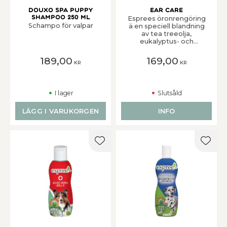
Douxo Spa Puppy
Ear Care
Shampoo 250 ml
Esprees öronrengöring
Schampo för valpar
ä en speciell blandning
av tea treeolja,
eukalyptus- och
pepparmyntolja som
snabbt löser upp
189,00
169,00
KR
KR
illaluktande vaxproppar
i hörselgången på ditt
djur. Fungerar även mot
svamp, öronkvalster
I lager
Slutsåld
och är
bakteriedödande. Kan
med fördel användas i
LÄGG I VARUKORGEN
INFO
förebyggande syfte.
Vid kraftig irritation
kontakta alltid
veterinär.
Lägg till i favoriter
Lägg t