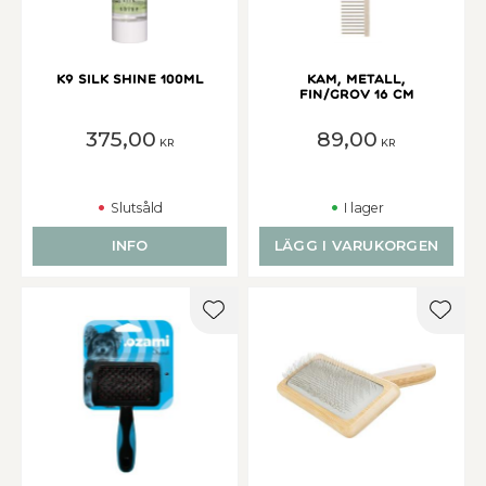
K9 SILK SHINE 100ML
Kam, metall,
fin/grov 16 cm
375,00
89,00
KR
KR
Slutsåld
I lager
INFO
LÄGG I VARUKORGEN
Lägg till i favoriter
Lägg t