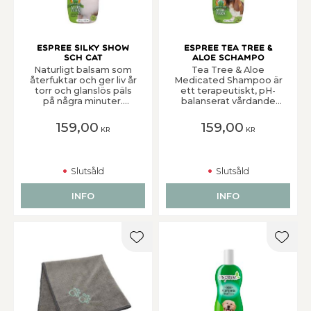
Espree Silky Show
Espree Tea Tree &
Sch Cat
Aloe Schampo
Naturligt balsam som
Tea Tree & Aloe
återfuktar och ger liv år
Medicated Shampoo är
torr och glanslös päls
ett terapeutiskt, pH-
på några minuter.
balanserat vårdande
Blandningen av
schampo. Bidrar till
safflorolja och
pälsens återställande,
159,00
159,00
KR
KR
silkesproteiner
även intensivvård för
reparerar och ger en
huden. Tea treeolja är
skinande lyster i pälsen.
varsamt mixat med
Underlättar
Aloe Vera, kokosolja,
Slutsåld
Slutsåld
utredningen av tovor
salicylsyra (framställs ur
och stärker
älgört), avokado-olja
elasticiteten i hud och
och bassiasmör. Dessa
INFO
INFO
päls. Kan även
ingredienser bidrar till
användas på valpar och
ett vårdande schampo
kattungar över sex
för dermatit orsakat av
veckors ålder.
insektsbett, hot spots,
Lägg till i favoriter
Lägg t
mjäll och svamp,
efterlämnar en mjuk
päls med vacker lyster.
Använd EJ på katt!