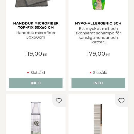
Handduk Microfiber
Hypo-Allergenic Sch
Top-Fix 50x60 cm
Ett mycket milt och
Handduk microfiber
skonsamt schampo för
50x60cm
känsliga hundar och
katter.
Sammansättningen av
bland annat kokosnöt,
119,00
179,00
KR
KR
jojoba och Aloe Vera
bidrar till en skonsam
rengöring med
balsameffekt. Svider
Slutsåld
Slutsåld
inte i ögonen. Mild
behaglig doft. Kan
användas på valpar och
INFO
INFO
kattungar över sex
veckors ålder. Använd
en del schampo med 16
delar vatten.
Lägg till i favoriter
Lägg t