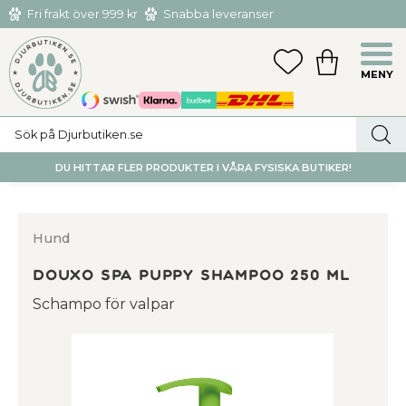
Fri frakt över 999 kr
Snabba leveranser
Hämta och returnera i butiken i Tumba eller Huddinge C
Meny
FAVORITER
KUNDVAGN
utan kostnad
DU HITTAR FLER PRODUKTER I VÅRA FYSISKA BUTIKER!
Hund
Douxo Spa Puppy Shampoo 250 ml
Schampo för valpar