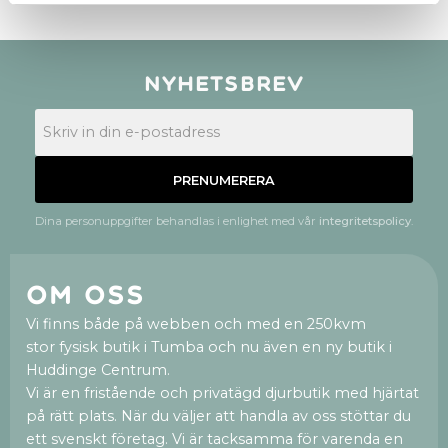
Nyhetsbrev
PRENUMERERA
Dina personuppgifter behandlas i enlighet med vår
integritetspolicy
.
Om oss
Vi finns både på webben och med en 250kvm
stor fysisk butik i Tumba och nu även en ny butik i
Huddinge Centrum.
Vi är en fristående och privatägd djurbutik med hjärtat
på rätt plats. När du väljer att handla av oss stöttar du
ett svenskt företag. Vi är tacksamma för varenda en