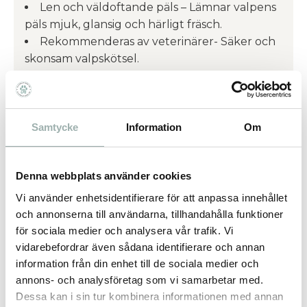
Len och väldoftande päls – Lämnar valpens
päls mjuk, glansig och härligt fräsch.
Rekommenderas av veterinärer- Säker och
skonsam valpskötsel.
Beskrivning:
DOUXO® Skin & Coat Spa Ultra-Safe Puppy
Schampo är ett milt och skonsamt schampo
Samtycke
Information
Om
som rengör effektivt utan att irritera valpars
känsliga hud och päls. Med 97 % naturliga
Denna webbplats använder cookies
ingredienser återfuktar det varsamt och gör
pälsen mjuk, len och glansig.
Vi använder enhetsidentifierare för att anpassa innehållet
och annonserna till användarna, tillhandahålla funktioner
Formulan är berikad med alfa-glukan
för sociala medier och analysera vår trafik. Vi
oligosackarid – en naturlig prebiotika som
vidarebefordrar även sådana identifierare och annan
hjälper till att bevara hudens balans och
information från din enhet till de sociala medier och
främjar en frisk mikroflora.
annons- och analysföretag som vi samarbetar med.
Veterinärer rekommenderar produkten, och
Dessa kan i sin tur kombinera informationen med annan