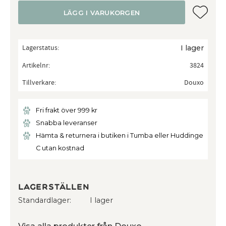
Lägg till
LÄGG I VARUKORGEN
Lagerstatus
I lager
Artikelnr
3824
Tillverkare
Douxo
Fri frakt över 999 kr
Snabba leveranser
Hämta & returnera i butiken i Tumba eller Huddinge
C utan kostnad
Lagerställen
Standardlager
I lager