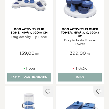
Dog Activity Flip
Dog Activity Flower
Bone, Nivå 1, 32o18 cm
Tower, Nivå 3, o, 30o13
cm
Dog Activity Flip Bone
Dog Acticity Flower
Tower
139,00
399,00
KR
KR
I lager
Slutsåld
LÄGG I VARUKORGEN
INFO
Lägg till i favoriter
Lägg t