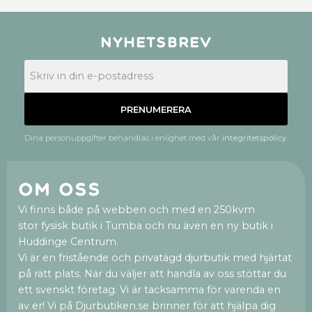
Nyhetsbrev
PRENUMERERA
Dina personuppgifter behandlas i enlighet med vår
integritetspolicy
.
Om oss
Vi finns både på webben och med en 250kvm
stor fysisk butik i Tumba och nu även en ny butik i
Huddinge Centrum.
Vi är en fristående och privatägd djurbutik med hjärtat
på rätt plats. När du väljer att handla av oss stöttar du
ett svenskt företag. Vi är tacksamma för varenda en
av er! Vi på Djurbutiken.se brinner för att hjälpa dig