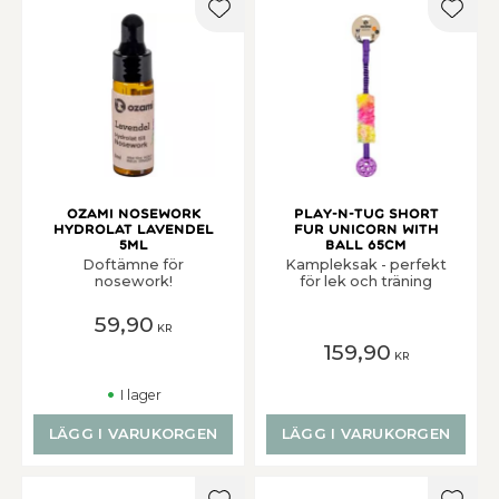
Lägg till i favoriter
Lägg t
Ozami Nosework
Play-n-tug Short
Hydrolat Lavendel
Fur Unicorn With
5ml
Ball 65cm
Doftämne för
Kampleksak - perfekt
nosework!
för lek och träning
59,90
KR
159,90
KR
I lager
LÄGG I VARUKORGEN
LÄGG I VARUKORGEN