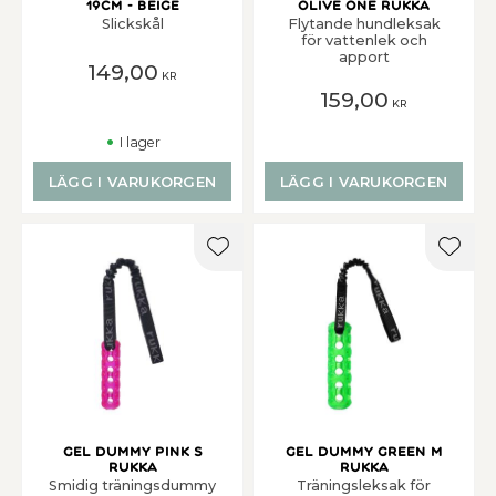
19cm - Beige
olive one rukka
Slickskål
Flytande hundleksak
för vattenlek och
apport
149,00
KR
159,00
KR
I lager
LÄGG I VARUKORGEN
LÄGG I VARUKORGEN
Lägg till i favoriter
Lägg t
Gel Dummy Pink S
Gel dummy green M
Rukka
Rukka
Smidig träningsdummy
Träningsleksak för