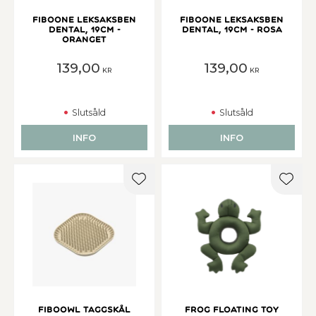
Fiboone Leksaksben
Fiboone Leksaksben
Dental, 19cm -
Dental, 19cm - Rosa
Oranget
139,00
139,00
KR
KR
Slutsåld
Slutsåld
INFO
INFO
Lägg till i favoriter
Lägg t
Fiboowl Taggskål
Frog floating toy