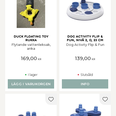
DUCK FLOATING TOY
Dog Activity Flip &
Rukka
Fun, Nivå 2, o, 23 cm
Flytande vattenleksak,
Dog Activity Flip & Fun
anka
169,00
139,00
KR
KR
I lager
Slutsåld
LÄGG I VARUKORGEN
INFO
Lägg till i favoriter
Lägg t