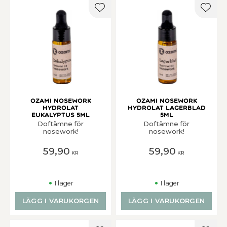
Lägg till i favoriter
Lägg t
Ozami Nosework
Ozami Nosework
Hydrolat
Hydrolat Lagerblad
Eukalyptus 5ml
5ml
Doftämne för
Doftämne för
nosework!
nosework!
59,90
59,90
KR
KR
I lager
I lager
LÄGG I VARUKORGEN
LÄGG I VARUKORGEN