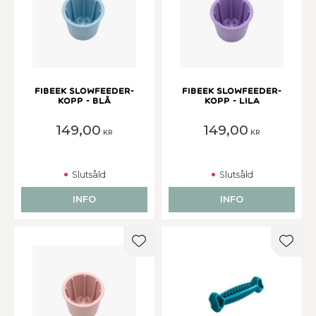
Fibeek Slowfeeder-
Fibeek Slowfeeder-
kopp - Blå
kopp - Lila
149,00
149,00
KR
KR
Slutsåld
Slutsåld
INFO
INFO
Lägg till i favoriter
Lägg t