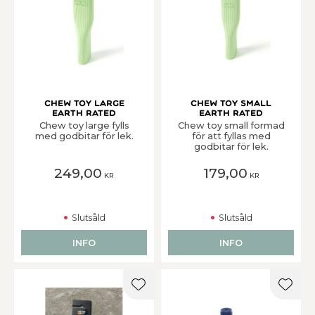
Chew Toy Large
Chew Toy Small
Earth Rated
Earth Rated
Chew toy large fylls
Chew toy small formad
med godbitar för lek.
för att fyllas med
godbitar för lek.
249,00
179,00
KR
KR
Slutsåld
Slutsåld
INFO
INFO
Lägg till i favoriter
Lägg t