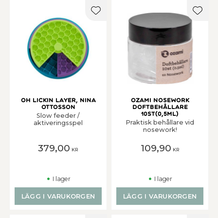
Lägg till i favoriter
Lägg t
Oh Lickin Layer, Nina
Ozami Nosework
Ottosson
Doftbehållare
10st(0,5ml)
Slow feeder /
Praktisk behållare vid
aktiveringsspel
nosework!
379,00
109,90
KR
KR
I lager
I lager
LÄGG I VARUKORGEN
LÄGG I VARUKORGEN