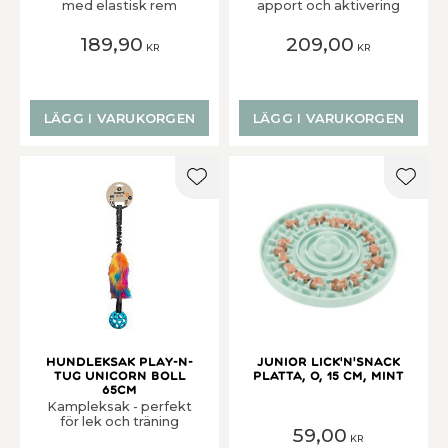
med elastisk rem
apport och aktivering
189,90
209,00
KR
KR
LÄGG I VARUKORGEN
LÄGG I VARUKORGEN
Lägg till i favoriter
Lägg t
Hundleksak Play-n-
Junior Lick'n'Snack
tug Unicorn Boll
platta, o, 15 cm, mint
65cm
Kampleksak - perfekt
för lek och träning
59,00
KR