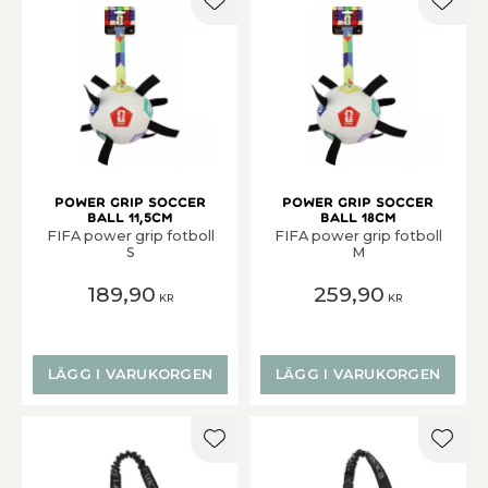
Lägg till i favoriter
Lägg t
Power Grip Soccer
Power Grip Soccer
Ball 11,5cm
Ball 18cm
​FIFA power grip fotboll
​FIFA power grip fotboll
S
M
189,90
259,90
KR
KR
LÄGG I VARUKORGEN
LÄGG I VARUKORGEN
Lägg till i favoriter
Lägg t