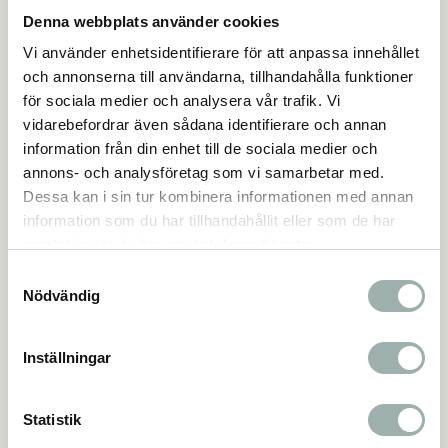
I lager
I lager
Denna webbplats använder cookies
LÄGG I VARUKORGEN
LÄGG I VARUKORGEN
Vi använder enhetsidentifierare för att anpassa innehållet
och annonserna till användarna, tillhandahålla funktioner
för sociala medier och analysera vår trafik. Vi
Lägg till i favoriter
Lägg t
vidarebefordrar även sådana identifierare och annan
information från din enhet till de sociala medier och
annons- och analysföretag som vi samarbetar med.
Dessa kan i sin tur kombinera informationen med annan
information som du har tillhandahållit eller som de har
samlat in när du har använt deras tjänster.
Samtyckesval
Lick'n'Snack platta,
Lick'n'Snack platta,
Nödvändig
fisk, silikon, 28 cm,
silikon, 20 o 20 cm,
petrol
mörkgrå
89,00
139,00
Inställningar
KR
KR
I lager
Slutsåld
Statistik