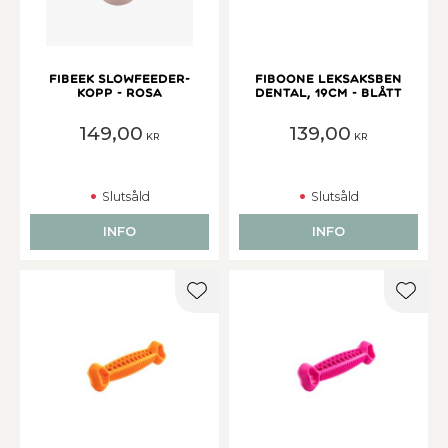
Fibeek Slowfeeder-
Fiboone Leksaksben
kopp - Rosa
Dental, 19cm - Blått
149,00
139,00
KR
KR
Slutsåld
Slutsåld
INFO
INFO
Lägg till i favoriter
Lägg t