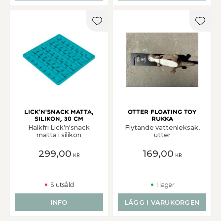
Lägg till i favoriter
Lägg t
Lick’n'snack matta,
OTTER FLOATING TOY
silikon, 30 cm
Rukka
Halkfri Lick’n'snack
Flytande vattenleksak,
matta i silikon
utter
299,00
169,00
KR
KR
Slutsåld
I lager
INFO
LÄGG I VARUKORGEN