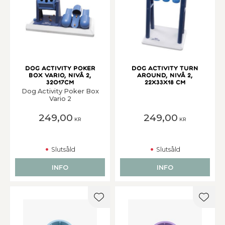
Dog Activity Poker
Dog Activity Turn
Box Vario, Nivå 2,
Around, Nivå 2,
32o17cm
22x33x18 cm
Dog Activity Poker Box
Vario 2
249,00
249,00
KR
KR
Slutsåld
Slutsåld
INFO
INFO
Lägg till i favoriter
Lägg t