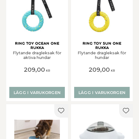
RING TOY OCEAN ONE
Ring toy sun one
Rukka
Rukka
Flytande dragleksak för
Flytande dragleksak för
aktiva hundar
hundar
209,00
209,00
KR
KR
LÄGG I VARUKORGEN
LÄGG I VARUKORGEN
Lägg till i favoriter
Lägg t