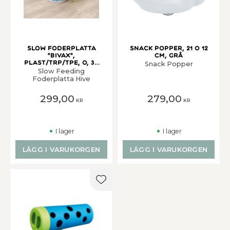
Slow Foderplatta
Snack Popper, 21 o 12
"bivax",
cm, grå
plast/TRP/TPE, o, 30
Snack Popper
cm, grå/blå
Slow Feeding
Foderplatta Hive
299,00
279,00
KR
KR
I lager
I lager
LÄGG I VARUKORGEN
LÄGG I VARUKORGEN
Lägg till i favoriter