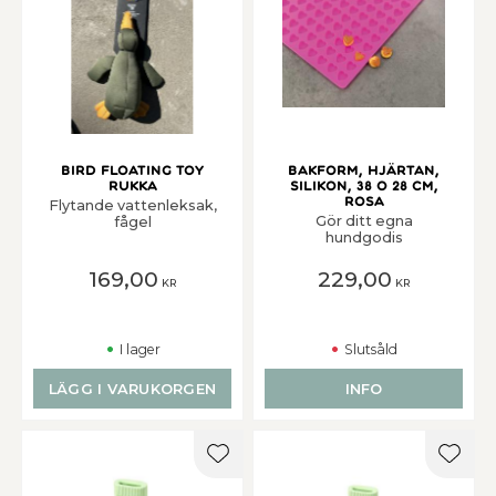
BIRD FLOATING TOY
Bakform, hjärtan,
Rukka
silikon, 38 o 28 cm,
rosa
Flytande vattenleksak,
Gör ditt egna
fågel
hundgodis
169,00
229,00
KR
KR
I lager
Slutsåld
LÄGG I VARUKORGEN
INFO
Lägg till i favoriter
Lägg t