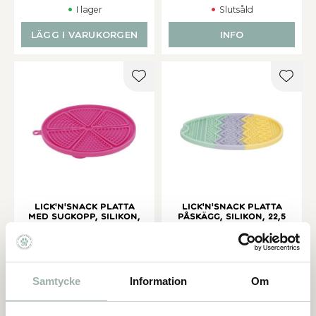
I lager
Slutsåld
LÄGG I VARUKORGEN
INFO
Lägg till i favoriter
Lägg t
Lick'n'Snack platta
Lick'n'Snack platta
med sugkopp, silikon,
påskägg, silikon, 22,5
o, 18 cm, rosa
cm
Slickmatta i form av ett
påskägg
129,00
149,00
KR
KR
Samtycke
Information
Om