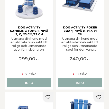
Dog Activity
Dog Activity Poker
Gambling Tower, Nivå
Box 1, Nivå 2, 31 x 31
2, o, 25 cm/27 cm
cm
Utmana din hund med
Utmana din hund med
en aktivitetsleksak! Ett
en aktivitetsleksak! Ett
roligt och utmanande
roligt och utmanande
spel för nybörjaren.
spel för den vana
spelaren.
299,00
240,00
KR
KR
Slutsåld
Slutsåld
INFO
INFO
Lägg till i favoriter
Lägg t