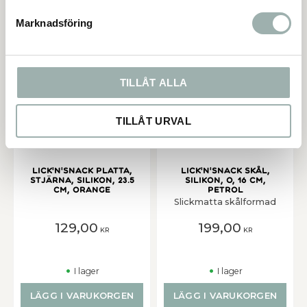
LÄGG I VARUKORGEN
INFO
Marknadsföring
Lägg till i favoriter
Lägg t
TILLÅT ALLA
TILLÅT URVAL
Lick'n'Snack platta,
Lick'n'Snack skål,
stjärna, silikon, 23.5
silikon, o, 16 cm,
cm, orange
petrol
Slickmatta skålformad
129,00
199,00
KR
KR
I lager
I lager
LÄGG I VARUKORGEN
LÄGG I VARUKORGEN