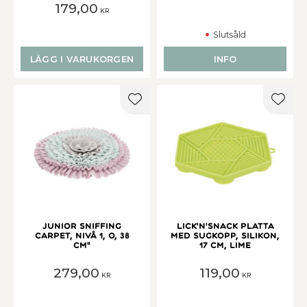
179,00
KR
Slutsåld
LÄGG I VARUKORGEN
INFO
Lägg till i favoriter
Lägg t
Junior Sniffing
Lick'n'Snack platta
Carpet, Nivå 1, o, 38
med sugkopp, silikon,
cm"
17 cm, lime
279,00
119,00
KR
KR