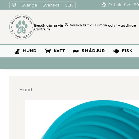
Sverige
Svenska
SEK
Fri frakt över 99
Besök gärna vår
fysiska butik i Tumba
och i Huddinge
Centrum
HUND
KATT
SMÅDJUR
FISK
Hund