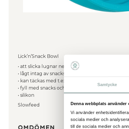
Lick’n’Snack Bowl
• att slicka lugnar ner ditt djur och bidrar till l
• lågt intag av snacks under en lång och utdrag
• kan täckas med t.ex. pasta eller våtfoder
Samtycke
• fyll med snacks och lägg in i frysen för en sp
• silikon
Denna webbplats använder 
Slowfeed
Vi använder enhetsidentifierar
sociala medier och analysera 
Omdömen
till de sociala medier och a