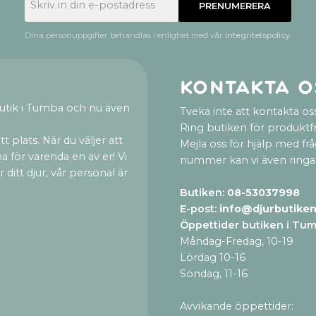
PRENUMERERA
Dina personuppgifter behandlas i enlighet med vår
integritetspolicy
.
Kontakta o
utik i Tumba och nu även
Tveka inte att kontakta oss
Ring butiken för produktf
t plats. När du väljer att
Mejla oss för hjälp med fr
a för varenda en av er! Vi
nummer kan vi även ringa
ditt djur, vår personal är
Butiken:
08-53037998
E-post:
info@djurbutiken
Öppettider butiken i Tu
Måndag-Fredag, 10-19
Lördag 10-16
Söndag, 11-16
Avvikande öppettider: