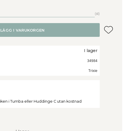
st
Lägg till i f
LÄGG I VARUKORGEN
I lager
34984
Trixie
tiken i Tumba eller Huddinge C utan kostnad