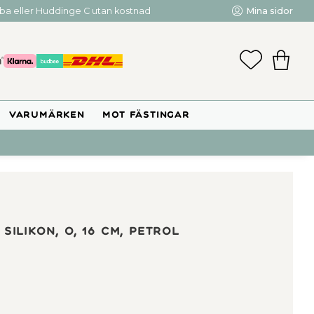
mba eller Huddinge C utan kostnad
Mina sidor
FAVORIT
KUNDV
VARUMÄRKEN
MOT FÄSTINGAR
 silikon, o, 16 cm, petrol