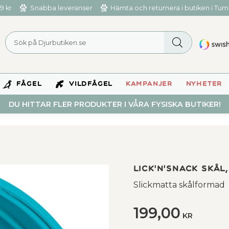
9 kr
Snabba leveranser
Hämta och returnera i butiken i Tu
FÅGEL
VILDFÅGEL
KAMPANJER
NYHETER
DU HITTAR FLER PRODUKTER I VÅRA FYSISKA BUTIKER!
Lick'n'Snack skål,
Slickmatta skålformad
199,00
KR