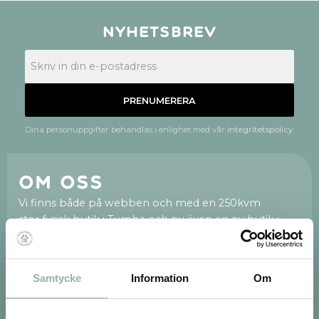
Nyhetsbrev
PRENUMERERA
Dina personuppgifter behandlas i enlighet med vår
integritetspolicy
.
Om oss
Vi finns både på webben och med en 250kvm
stor fysisk butik i Tumba och nu även en ny butik i
Huddinge Centrum.
Vi är en fristående och privatägd djurbutik med hjärtat
på rätt plats. När du väljer att handla av oss stöttar du
Samtycke
Information
Om
ett svenskt företag. Vi är tacksamma för varenda en
av er! Vi på Djurbutiken.se brinner för att hjälpa dig
med allt som rör ditt djur, vår personal är alla