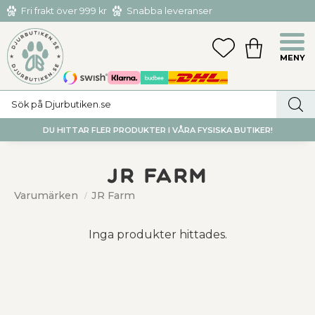
Fri frakt över 999 kr
Snabba leveranser
Hämta och returnera i butiken i Tumba eller Huddinge C
Meny
FAVORITER
KUNDVAGN
utan kostnad
DU HITTAR FLER PRODUKTER I VÅRA FYSISKA BUTIKER!
JR Farm
Varumärken
JR Farm
Inga produkter hittades.