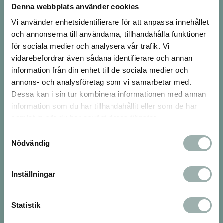
Denna webbplats använder cookies
djurvänner med många års erfarenhet.
Varmt välkommen till oss!
Vi använder enhetsidentifierare för att anpassa innehållet
och annonserna till användarna, tillhandahålla funktioner
Besök oss
för sociala medier och analysera vår trafik. Vi
vidarebefordrar även sådana identifierare och annan
Vår fysiska butik ligger i Tumba på
information från din enhet till de sociala medier och
Bergfotsvägen 5
147 33 Tumba
annons- och analysföretag som vi samarbetar med.
Dessa kan i sin tur kombinera informationen med annan
Nu hittar du oss även i Huddinge Centrum på
information som du har tillhandahållit eller som de har
Sjödalsvägen 16
14 147 Huddinge
samlat in när du har använt deras tjänster.
Öppettider
Samtyckesval
Måndag-Fredag, 10-19
Nödvändig
Lördag, 10-16
Söndag, 11-16
Inställningar
Avvikande öppettider:
Midsommarafton Stängt
Midsommardagen: Stängt
Statistik
Juldagen: Stängt
Nyårsdagen: Stängt