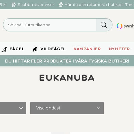
9 kr
Snabba leveranser
Hämta och returnera i butiken i Tu
FÅGEL
VILDFÅGEL
KAMPANJER
NYHETER
DU HITTAR FLER PRODUKTER I VÅRA FYSISKA BUTIKER!
Eukanuba
Visa endast
Finns i lager
2