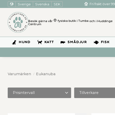
Sverige
Svenska
SEK
Fri frakt över 99
Besök gärna vår
fysiska butik i Tumba
och i Huddinge
Centrum
HUND
KATT
SMÅDJUR
FISK
Varumärken
Eukanuba
Prisintervall
Tillverkare
849
999
Eukanuba
3