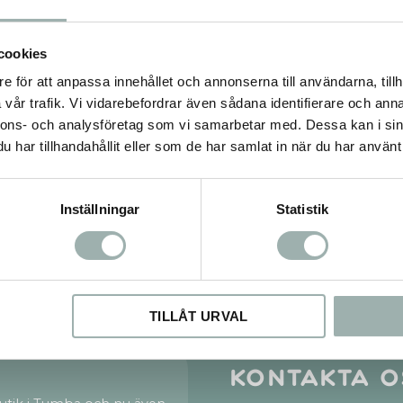
 protein och fett. Det gör att
skelett- och benutveckl
ygga stark, ren muskelmassa
I lager
I lager
ör dem redo att anta alla
ngar de möter. EUKANUBA
cookies
m Performance Working &
ÄGG I VARUKORGEN
LÄGG I VARUKORG
 rekommenderas för dräktiga
e för att anpassa innehållet och annonserna till användarna, tillh
vande tikar så att de håller sig
vår trafik. Vi vidarebefordrar även sådana identifierare och anna
h kan ta hand om sina valpar
ätt. Vårt foder för arbetande
nnons- och analysföretag som vi samarbetar med. Dessa kan i sin
 tagits fram i samarbete med
ärer och rekommenderas av
har tillhandahållit eller som de har samlat in när du har använt 
are för att främja din aktiva
sa och välmående hela livet.
Inställningar
Statistik
Nyhetsbrev
PRENUMERERA
Dina personuppgifter behandlas i enlighet med vår
integritetspolicy
.
TILLÅT URVAL
Kontakta o