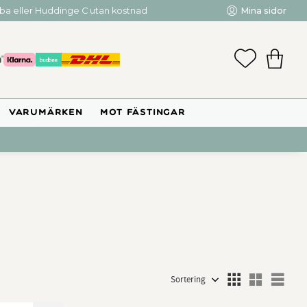
mba eller Huddinge C utan kostnad
Mina sidor
FAVORIT
KUNDV
VARUMÄRKEN
MOT FÄSTINGAR
Välj sortering
Välj