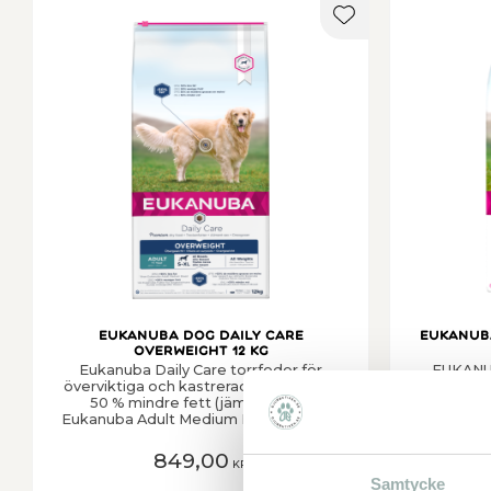
Lägg till i favorit
Eukanuba Dog Daily Care
Eukanub
Overweight 12 kg
Eukanuba Daily Care torrfoder för
EUKANU
överviktiga och kastrerade hundar har
Workin
50 % mindre fett (jämfört med
framtage
Eukanuba Adult Medium Breed) för att
tillbringa
hjälpa till att minska kroppsfett
behöver h
samtidigt som muskelmassa bevaras.
under en
849,00
KR
Det extra inkluderade L-karnitinet
patrull
Samtycke
främjar också en hälsosam viktkontroll.
prester