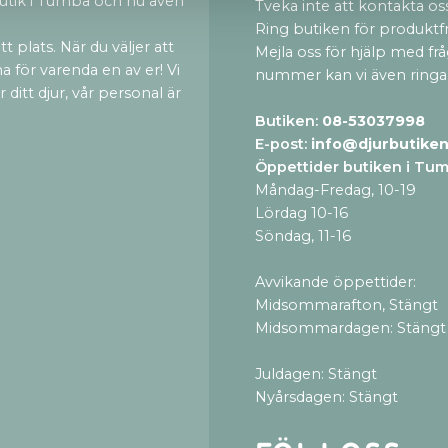
utik i Tumba och nu även
Tveka inte att kontakta oss
Ring butiken för produktf
t plats. När du väljer att
Mejla oss för hjälp med fr
a för varenda en av er! Vi
nummer kan vi även ringa
ditt djur, vår personal är
Butiken:
08-53037998
E-post:
info@djurbutiken
Öppettider butiken i Tu
Måndag-Fredag, 10-19
Lördag 10-16
Söndag, 11-16
Avvikande öppettider:
Midsommarafton, Stängt
Midsommardagen: Stängt
Juldagen: Stängt
Nyårsdagen: Stängt