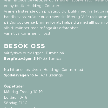
Vi finns både på webben och med en 250kvm stor fysisk b
en ny butik i Huddinge Centrum.
Vi är en fristående och privatägd djurbutik med hjärtat på rät
handla av oss stöttar du ett svenskt företag. Vi är tacksamm
på Djurbutiken.se brinner för att hjälpa dig med allt som rör 
alla djurvänner med många års erfarenhet.
Varmt välkommen till oss!
Besök oss
Vår fysiska butik ligger i Tumba på
Bergfotsvägen 5
147 33 Tumba
Nu hittar du oss även i Huddinge Centrum på
Sjödalsvägen 16
14 147 Huddinge
Öppettider
Måndag-Fredag, 10-19
Lördag, 10-16
Söndag, 11-16