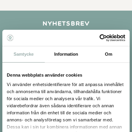
Nyhetsbrev
PRENUMERERA
Samtycke
Information
Om
Dina personuppgifter behandlas i enlighet med vår
integritetspolicy
.
Denna webbplats använder cookies
Om oss
Vi använder enhetsidentifierare för att anpassa innehållet
och annonserna till användarna, tillhandahålla funktioner
Vi finns både på webben och med en 250kvm
för sociala medier och analysera vår trafik. Vi
stor fysisk butik i Tumba och nu även en ny butik i
vidarebefordrar även sådana identifierare och annan
Huddinge Centrum.
information från din enhet till de sociala medier och
Vi är en fristående och privatägd djurbutik med hjärtat
annons- och analysföretag som vi samarbetar med.
på rätt plats. När du väljer att handla av oss stöttar du
Dessa kan i sin tur kombinera informationen med annan
ett svenskt företag. Vi är tacksamma för varenda en