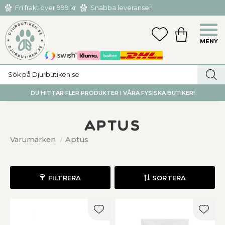
Fri frakt över 999 kr
Snabba leveranser
Hämta och returnera i butiken i Tumba eller Huddinge C
Meny
FAVORITER
KUNDVAGN
utan kostnad
DU HITTAR FLER PRODUKTER I VÅRA FYSISKA BUTIKER!
Aptus
Varumärken
Aptus
FILTRERA
SORTERA
Lägg till i favoriter
Lägg t