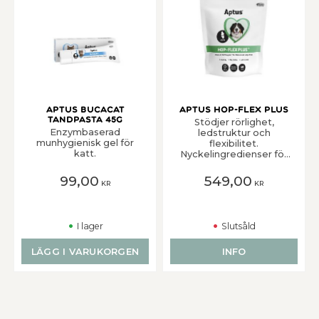
Aptus Bucacat
Aptus Hop-Flex Plus
Tandpasta 45g
Stödjer rörlighet,
Enzymbaserad
ledstruktur och
munhygienisk gel för
flexibilitet.
katt.
Nyckelingredienser för
friska leder. Tuggbitar
med kycklingsmak.
99,00
549,00
KR
KR
Ledtillskott
I lager
Slutsåld
LÄGG I VARUKORGEN
INFO