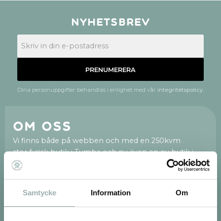
Nyhetsbrev
PRENUMERERA
Dina personuppgifter behandlas i enlighet med vår
integritetspolicy
.
Om oss
Vi finns både på webben och med en 250kvm
stor fysisk butik i Tumba och nu även en ny butik i
Huddinge Centrum.
Vi är en fristående och privatägd djurbutik med hjärtat
på rätt plats. När du väljer att handla av oss stöttar du
Samtycke
Information
Om
ett svenskt företag. Vi är tacksamma för varenda en
av er! Vi på Djurbutiken.se brinner för att hjälpa dig
med allt som rör ditt djur, vår personal är alla