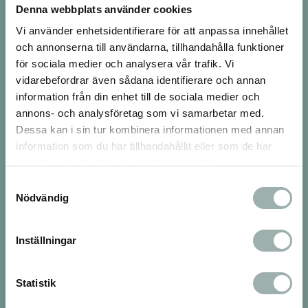
Denna webbplats använder cookies
djurvänner med många års erfarenhet.
Varmt välkommen till oss!
Vi använder enhetsidentifierare för att anpassa innehållet
och annonserna till användarna, tillhandahålla funktioner
Besök oss
för sociala medier och analysera vår trafik. Vi
vidarebefordrar även sådana identifierare och annan
Vår fysiska butik ligger i Tumba på
information från din enhet till de sociala medier och
Bergfotsvägen 5
147 33 Tumba
annons- och analysföretag som vi samarbetar med.
Dessa kan i sin tur kombinera informationen med annan
Nu hittar du oss även i Huddinge Centrum på
information som du har tillhandahållit eller som de har
Sjödalsvägen 16
14 147 Huddinge
samlat in när du har använt deras tjänster.
Öppettider
Samtyckesval
Måndag-Fredag, 10-19
Nödvändig
Lördag, 10-16
Söndag, 11-16
Inställningar
Avvikande öppettider:
Midsommarafton Stängt
Midsommardagen: Stängt
Statistik
Juldagen: Stängt
Nyårsdagen: Stängt