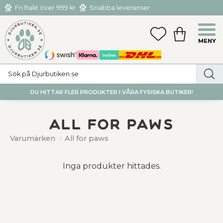
Fri frakt över 999 kr
Snabba leveranser
Hämta och returnera i butiken i Tumba eller Huddinge C
Meny
FAVORITER
KUNDVAGN
utan kostnad
DU HITTAR FLER PRODUKTER I VÅRA FYSISKA BUTIKER!
All for paws
Varumärken
All for paws
Inga produkter hittades.