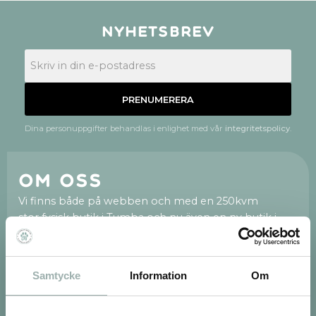
Nyhetsbrev
PRENUMERERA
Dina personuppgifter behandlas i enlighet med vår
integritetspolicy
.
Om oss
Vi finns både på webben och med en 250kvm
stor fysisk butik i Tumba och nu även en ny butik i
Huddinge Centrum.
Vi är en fristående och privatägd djurbutik med hjärtat
på rätt plats. När du väljer att handla av oss stöttar du
Samtycke
Information
Om
ett svenskt företag. Vi är tacksamma för varenda en
av er! Vi på Djurbutiken.se brinner för att hjälpa dig
med allt som rör ditt djur, vår personal är alla