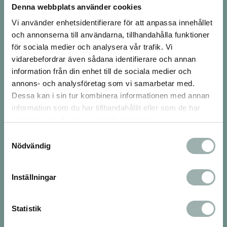
Denna webbplats använder cookies
djurvänner med många års erfarenhet.
Varmt välkommen till oss!
Vi använder enhetsidentifierare för att anpassa innehållet
och annonserna till användarna, tillhandahålla funktioner
Besök oss
för sociala medier och analysera vår trafik. Vi
vidarebefordrar även sådana identifierare och annan
Vår fysiska butik ligger i Tumba på
information från din enhet till de sociala medier och
Bergfotsvägen 5
147 33 Tumba
annons- och analysföretag som vi samarbetar med.
Dessa kan i sin tur kombinera informationen med annan
Nu hittar du oss även i Huddinge Centrum på
information som du har tillhandahållit eller som de har
Sjödalsvägen 16
14 147 Huddinge
samlat in när du har använt deras tjänster.
Öppettider
Samtyckesval
Måndag-Fredag, 10-19
Nödvändig
Lördag, 10-16
Söndag, 11-16
Inställningar
Avvikande öppettider:
Midsommarafton Stängt
Midsommardagen: Stängt
Statistik
Juldagen: Stängt
Nyårsdagen: Stängt