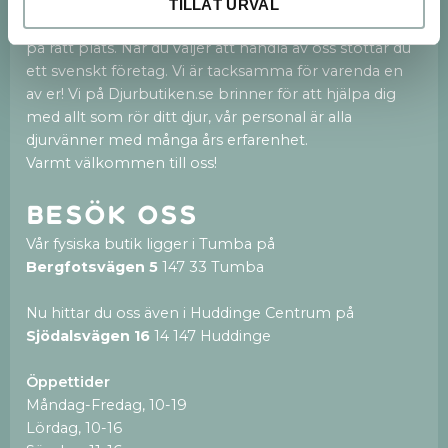
Huddinge Centrum.
TILLÅT URVAL
Vi är en fristående och privatägd djurbutik med hjärtat
på rätt plats. När du väljer att handla av oss stöttar du
ett svenskt företag. Vi är tacksamma för varenda en
av er! Vi på Djurbutiken.se brinner för att hjälpa dig
med allt som rör ditt djur, vår personal är alla
djurvänner med många års erfarenhet.
Varmt välkommen till oss!
Besök oss
Vår fysiska butik ligger i Tumba på
Bergfotsvägen 5
147 33 Tumba
Nu hittar du oss även i Huddinge Centrum på
Sjödalsvägen 16
14 147 Huddinge
Öppettider
Måndag-Fredag, 10-19
Lördag, 10-16