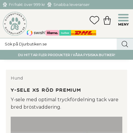
Fri frakt över 999 kr
Snabba leveranser
Hämta och returnera i butiken i Tumba eller Huddinge C
Meny
FAVORITER
KUNDVAGN
utan kostnad
DU HITTAR FLER PRODUKTER I VÅRA FYSISKA BUTIKER!
Hund
Y-sele Xs röd premium
Y-sele med optimal tryckfördelning tack vare
bred bröstvaddering.