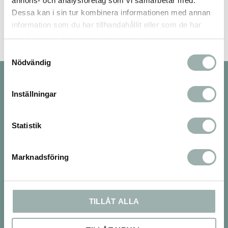
annons- och analysföretag som vi samarbetar med.
Dessa kan i sin tur kombinera informationen med annan
information som du har tillhandahållit eller som de har
samlat in när du har använt deras tjänster.
Samtyckesval
Nödvändig
Nyhetsbrev
Inställningar
Statistik
PRENUMERERA
Dina personuppgifter behandlas i enlighet med vår
integritetspolicy
.
Marknadsföring
Om oss
TILLÅT ALLA
Vi finns både på webben och med en 250kvm
stor fysisk butik i Tumba och nu även en ny butik i