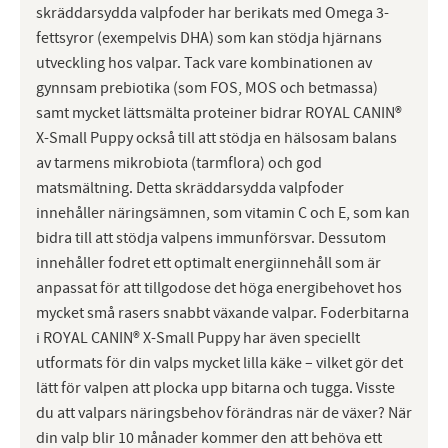
skräddarsydda valpfoder har berikats med Omega 3-
fettsyror (exempelvis DHA) som kan stödja hjärnans
utveckling hos valpar. Tack vare kombinationen av
gynnsam prebiotika (som FOS, MOS och betmassa)
samt mycket lättsmälta proteiner bidrar ROYAL CANIN®
X-Small Puppy också till att stödja en hälsosam balans
av tarmens mikrobiota (tarmflora) och god
matsmältning. Detta skräddarsydda valpfoder
innehåller näringsämnen, som vitamin C och E, som kan
bidra till att stödja valpens immunförsvar. Dessutom
innehåller fodret ett optimalt energiinnehåll som är
anpassat för att tillgodose det höga energibehovet hos
mycket små rasers snabbt växande valpar. Foderbitarna
i ROYAL CANIN® X-Small Puppy har även speciellt
utformats för din valps mycket lilla käke – vilket gör det
lätt för valpen att plocka upp bitarna och tugga. Visste
du att valpars näringsbehov förändras när de växer? När
din valp blir 10 månader kommer den att behöva ett