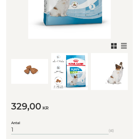
Rutnätsv
Listvy
329,00
KR
Antal
st