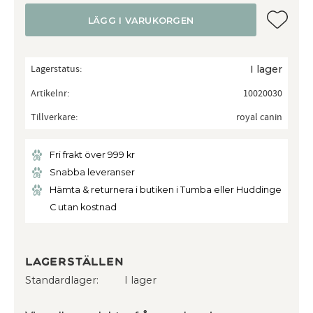
Lägg till
LÄGG I VARUKORGEN
Lagerstatus
I lager
Artikelnr
10020030
Tillverkare
royal canin
Fri frakt över 999 kr
Snabba leveranser
Hämta & returnera i butiken i Tumba eller Huddinge
C utan kostnad
Lagerställen
Standardlager
I lager