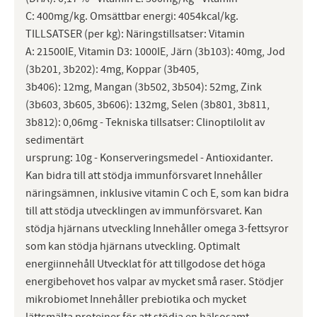
C: 400mg/kg. Omsättbar energi: 4054kcal/kg.
TILLSATSER (per kg): Näringstillsatser: Vitamin
A: 21500IE, Vitamin D3: 1000IE, Järn (3b103): 40mg, Jod
(3b201, 3b202): 4mg, Koppar (3b405,
3b406): 12mg, Mangan (3b502, 3b504): 52mg, Zink
(3b603, 3b605, 3b606): 132mg, Selen (3b801, 3b811,
3b812): 0,06mg - Tekniska tillsatser: Clinoptilolit av
sedimentärt
ursprung: 10g - Konserveringsmedel - Antioxidanter.
Kan bidra till att stödja immunförsvaret Innehåller
näringsämnen, inklusive vitamin C och E, som kan bidra
till att stödja utvecklingen av immunförsvaret. Kan
stödja hjärnans utveckling Innehåller omega 3-fettsyror
som kan stödja hjärnans utveckling. Optimalt
energiinnehåll Utvecklat för att tillgodose det höga
energibehovet hos valpar av mycket små raser. Stödjer
mikrobiomet Innehåller prebiotika och mycket