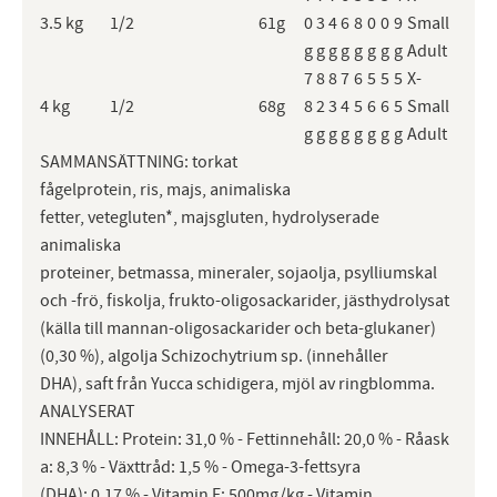
3.5 kg
1/2
61g
0
3
4
6
8
0
0
9
Small
g
g
g
g
g
g
g
g
Adult
7
8
8
7
6
5
5
5
X-
4 kg
1/2
68g
8
2
3
4
5
6
6
5
Small
g
g
g
g
g
g
g
g
Adult
SAMMANSÄTTNING: torkat
fågelprotein, ris, majs, animaliska
fetter, vetegluten*, majsgluten, hydrolyserade
animaliska
proteiner, betmassa, mineraler, sojaolja, psylliumskal
och -frö, fiskolja, frukto-oligosackarider, jästhydrolysat
(källa till mannan-oligosackarider och beta-glukaner)
(0,30 %), algolja Schizochytrium sp. (innehåller
DHA), saft från Yucca schidigera, mjöl av ringblomma.
ANALYSERAT
INNEHÅLL: Protein: 31,0 % - Fettinnehåll: 20,0 % - Råask
a: 8,3 % - Växttråd: 1,5 % - Omega-3-fettsyra
(DHA): 0,17 % - Vitamin E: 500mg/kg - Vitamin