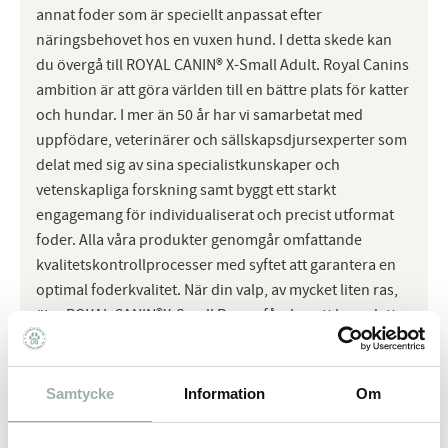
annat foder som är speciellt anpassat efter
näringsbehovet hos en vuxen hund. I detta skede kan
du övergå till ROYAL CANIN® X-Small Adult. Royal Canins
ambition är att göra världen till en bättre plats för katter
och hundar. I mer än 50 år har vi samarbetat med
uppfödare, veterinärer och sällskapsdjursexperter som
delat med sig av sina specialistkunskaper och
vetenskapliga forskning samt byggt ett starkt
engagemang för individualiserat och precist utformat
foder. Alla våra produkter genomgår omfattande
kvalitetskontrollprocesser med syftet att garantera en
optimal foderkvalitet. När din valp, av mycket liten ras,
äter ROYAL CANIN®X-Small Puppy får den ett komplett
och balanserat helfoder.
Age
KIBBLE ONLY
(month)
Samtycke
Information
Om
Adult target
2 months
3
4
5
6
7
8
9
10
11
weight