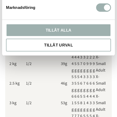
1
target
Small chunks in
mont
3
4
5
6
7
8
9
11
Marknadsföring
0
weight
gravy
hs
2
2
2
1
1
1
1
1
X-
1 kg
1/2
19g
2
3
2
8
3
3
3
3
Small
TILLÅT ALLA
g
g
g
g
g
g
g
g
Adult
3
3
3
2
2
2
2
2
X-
1.5 kg
1/2
29g
3
4
4
8
2
1
1
1
Small
TILLÅT URVAL
g
g
g
g
g
g
g
g
Adult
4
4
4
3
3
2
2
2
X-
2 kg
1/2
39g
4
5
5
7
0
9
9
9
Small
g
g
g
g
g
g
g
g
Adult
5
5
5
4
3
3
3
3
X-
2.5 kg
1/2
46g
3
5
5
6
7
6
6
6
Small
g
g
g
g
g
g
g
g
Adult
6
6
6
5
5
4
4
4
X-
3 kg
1/2
53g
1
5
5
8
1
4
3
3
Small
g
g
g
g
g
g
g
g
Adult
7
7
7
6
5
5
5
4
X-