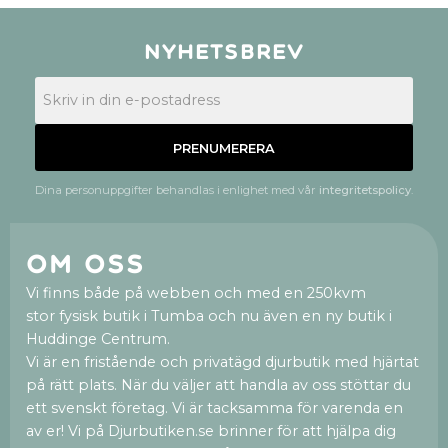
Nyhetsbrev
PRENUMERERA
Dina personuppgifter behandlas i enlighet med vår
integritetspolicy
.
Om oss
Vi finns både på webben och med en 250kvm
stor fysisk butik i Tumba och nu även en ny butik i
Huddinge Centrum.
Vi är en fristående och privatägd djurbutik med hjärtat
på rätt plats. När du väljer att handla av oss stöttar du
ett svenskt företag. Vi är tacksamma för varenda en
av er! Vi på Djurbutiken.se brinner för att hjälpa dig