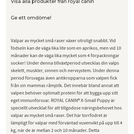
Visa alla produkter från royal canin
Ge ett omdöme!
Valpar av mycket små raser växer otroligt snabbt. Vid
födseln kan de väga lika lite som en aprikos, men vid 10
månader kan de väga lika mycket som 4 förpackningar
socker! Under denna tillväxtperiod utvecklas din valps
skelett, muskler, sinnen och nervsystem. Under denna
period försvagas även antikropparna som valpen fick
från sin mammas råmjölk. Det innebär bland annat att
valpen behöver optimalt protein för att bygga upp sitt
eget immunförsvar. ROYAL CANIN® X-Small Puppy är
speciellt utvecklat för att tillgodose näringsbehovet hos
valpar av mycket små raser. Det här torrfodret är
lämpligt för valpar med förväntad vuxenvikt på upp till 4
kg, när de är mellan 2 och 10 månader. Detta