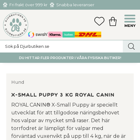
Fri frakt över 999 kr
Snabba leveranser
Hämta och returnera i butiken i Tumba eller Huddinge C
Meny
FAVORITER
KUNDVAGN
utan kostnad
DU HITTAR FLER PRODUKTER I VÅRA FYSISKA BUTIKER!
Hund
X-Small Puppy 3 kg Royal Canin
ROYAL CANIN® X-Small Puppy är speciellt
utvecklat för att tillgodose näringsbehovet
hos valpar av mycket små raser. Det här
torrfodret är lämpligt för valpar med
förväntad vuxenvikt på upp till 4 kg, när de är