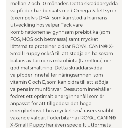
mellan 2 och 10 månader. Detta skräddarsydda
valpfoder har berikats med Omega 3-fettsyror
(exempelvis DHA) som kan stödja hjärnans
utveckling hos valpar.Tack vare
kombinationen av gynnsam prebiotika (som
FOS, MOS och betmassa) samt mycket
lättsmälta proteiner bidrar ROYAL CANIN® X-
Small Puppy också till att stödja en hälsosam
balans av tarmens mikrobiota (tarmflora) och
god matsmältning. Detta skräddarsydda
valpfoder innehåller näringsämnen, som
vitamin C och E, som kan bidra till att stödja
valpens immunförsvar. Dessutom innehåller
fodret ett optimalt energiinnehåll som är
anpassat för att tillgodose det höga
energibehovet hos mycket små rasers snabbt
växande valpar. Foderbitarna i ROYAL CANIN®
X-Small Puppy har även speciellt utformats