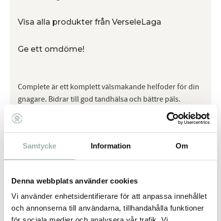
Visa alla produkter från VerseleLaga
Ge ett omdöme!
Complete är ett komplett välsmakande helfoder för din
gnagare. Bidrar till god tandhälsa och bättre päls.
Stärker immunförsvaret. Minskar risken för hårbollar.
Complete Kanin Ett komplett, välsmakande helfoder för
kanin. Protein 15% Fett 3%
Samtycke
Information
Om
Omdömen
Denna webbplats använder cookies
Vi använder enhetsidentifierare för att anpassa innehållet
Du
och annonserna till användarna, tillhandahålla funktioner
för sociala medier och analysera vår trafik. Vi