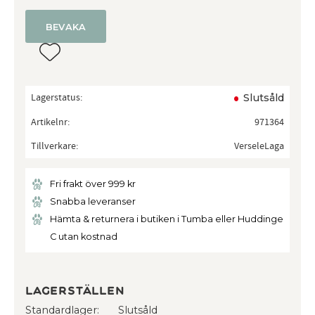
BEVAKA
Lägg till i favoriter
Lagerstatus
Slutsåld
Artikelnr
971364
Tillverkare
VerseleLaga
Fri frakt över 999 kr
Snabba leveranser
Hämta & returnera i butiken i Tumba eller Huddinge
C utan kostnad
Lagerställen
Standardlager
Slutsåld