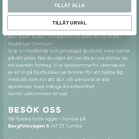
TILLÅT ALLA
Om oss
TILLÅT URVAL
Vi finns både på webben och med en 250kvm
stor fysisk butik i Tumba och nu även en ny butik i
Huddinge Centrum.
Vi är en fristående och privatägd djurbutik med hjärtat
på rätt plats. När du väljer att handla av oss stöttar du
ett svenskt företag. Vi är tacksamma för varenda en
av er! Vi på Djurbutiken.se brinner för att hjälpa dig
med allt som rör ditt djur, vår personal är alla
djurvänner med många års erfarenhet.
Varmt välkommen till oss!
Besök oss
Vår fysiska butik ligger i Tumba på
Bergfotsvägen 5
147 33 Tumba