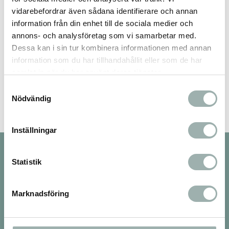
vidarebefordrar även sådana identifierare och annan
information från din enhet till de sociala medier och
annons- och analysföretag som vi samarbetar med.
Dessa kan i sin tur kombinera informationen med annan
information som du har tillhandahållit eller som de har
Bli den första att lämna ett omdöme.
samlat in när du har använt deras tjänster.
Samtyckesval
Nödvändig
Inställningar
Nyhetsbrev
Statistik
Marknadsföring
PRENUMERERA
Dina personuppgifter behandlas i enlighet med vår
integritetspolicy
.