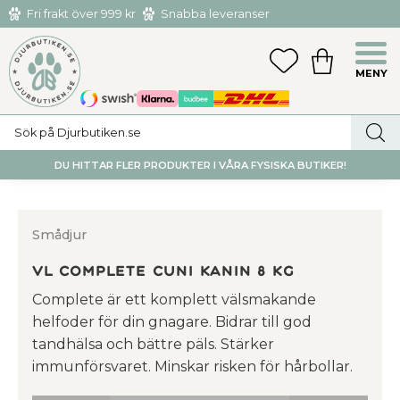
Fri frakt över 999 kr
Snabba leveranser
Hämta och returnera i butiken i Tumba eller Huddinge C
Meny
FAVORITER
KUNDVAGN
utan kostnad
DU HITTAR FLER PRODUKTER I VÅRA FYSISKA BUTIKER!
Smådjur
VL Complete Cuni Kanin 8 kg
Complete är ett komplett välsmakande
helfoder för din gnagare. Bidrar till god
tandhälsa och bättre päls. Stärker
immunförsvaret. Minskar risken för hårbollar.