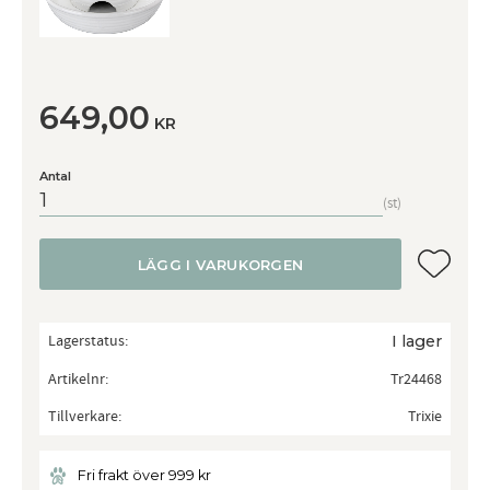
649,00
KR
Antal
st
Lägg till
LÄGG I VARUKORGEN
Lagerstatus
I lager
Artikelnr
Tr24468
Tillverkare
Trixie
Fri frakt över 999 kr