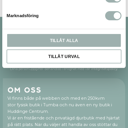
Marknadsföring
Nyhetsbrev
TILLÅT ALLA
TILLÅT URVAL
PRENUMERERA
Dina personuppgifter behandlas i enlighet med vår
integritetspolicy
.
Om oss
Vi finns både på webben och med en 250kvm
stor fysisk butik i Tumba och nu även en ny butik i
Huddinge Centrum.
Vi är en fristående och privatägd djurbutik med hjärtat
på rätt plats. När du väljer att handla av oss stöttar du