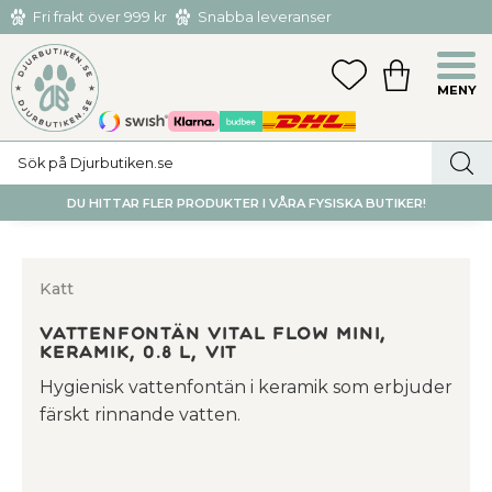
Fri frakt över 999 kr
Snabba leveranser
Hämta och returnera i butiken i Tumba eller Huddinge C
Meny
FAVORITER
KUNDVAGN
utan kostnad
DU HITTAR FLER PRODUKTER I VÅRA FYSISKA BUTIKER!
Katt
Vattenfontän Vital Flow Mini,
keramik, 0.8 L, vit
Hygienisk vattenfontän i keramik som erbjuder
färskt rinnande vatten.