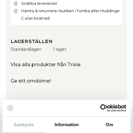
Snabba leveranser
Hämta & returnera i butiken i Tumba eller Huddinge
C utan kostnad
Lagerställen
Standardlager
I lager
Visa alla produkter från Trixie
Ge ett omdöme!
Hygienisk vattenfontän i keramik som erbjuder färskt
rinnande vatten.Uppmuntrar husdjur att dricka mer.
Reducerar dålig lukt och ger bättre smak. Tillsätter mer
Samtycke
Information
Om
syre till vattnet. Kallt vatten tack vare vattencirkulation.