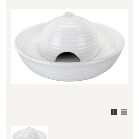
Rutnätsv
Listvy