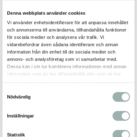
Ett utbytbart filter rensar vattnet från smuts och hår
samt skyddar pumpen. Tystgående och justerbar pump
Denna webbplats använder cookies
Robust och stabil skål. Låg energiförbrukning. Ø 24 cm
Vi använder enhetsidentifierare för att anpassa innehållet
Keramikskålen tål maskindisk
och annonserna till användarna, tillhandahålla funktioner
för sociala medier och analysera vår trafik. Vi
vidarebefordrar även sådana identifierare och annan
Omdömen
information från din enhet till de sociala medier och
annons- och analysföretag som vi samarbetar med.
Du
Dessa kan i sin tur kombinera informationen med annan
information som du har tillhandahållit eller som de har
samlat in när du har använt deras tjänster.
Samtyckesval
Nödvändig
Bli den första att lämna ett omdöme.
Inställningar
Statistik