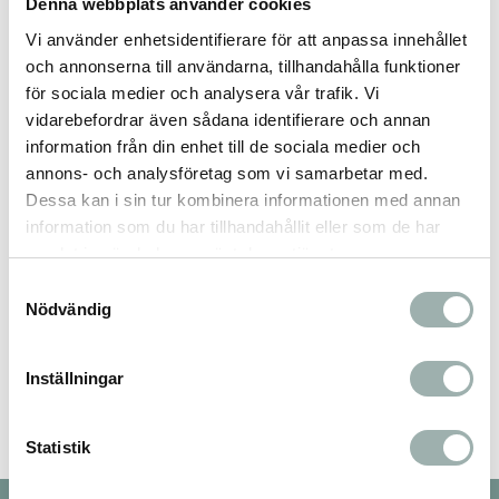
Denna webbplats använder cookies
Vi använder enhetsidentifierare för att anpassa innehållet
och annonserna till användarna, tillhandahålla funktioner
Omdömen
för sociala medier och analysera vår trafik. Vi
vidarebefordrar även sådana identifierare och annan
Du
information från din enhet till de sociala medier och
annons- och analysföretag som vi samarbetar med.
Dessa kan i sin tur kombinera informationen med annan
information som du har tillhandahållit eller som de har
samlat in när du har använt deras tjänster.
Samtyckesval
Nödvändig
Bli den första att lämna ett omdöme.
Inställningar
Statistik