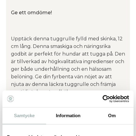
Ge ett omdöme!
Upptäck denna tuggrulle fylld med skinka, 12
cm lång. Denna smaskiga och näringsrika
godbit är perfekt för hundar att tugga på. Den
är tillverkad av högkvalitativa ingredienser och
ger både underhållning och en hälsosam
belöning. Ge din fyrbenta vän nöjet av att
njuta av denna läckra tuggrulle och främja
samtidigt deras tandhälsa.
Sammansättning: mjölk och mjölkprodukter,
Samtycke
Information
Om
kött och animaliska biprodukter, oljor och
fetter, sackaros, vegetabiliska biprodukter |
glutenfritt | Förvaras svalt och torrt.