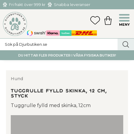
Fri frakt över 999 kr
Snabba leveranser
Hämta och returnera i butiken i Tumba eller Huddinge C
Meny
FAVORITER
KUNDVAGN
utan kostnad
DU HITTAR FLER PRODUKTER I VÅRA FYSISKA BUTIKER!
Hund
Tuggrulle fylld Skinka, 12 cm,
styck
Tuggrulle fylld med skinka, 12cm