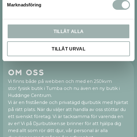
Marknadsföring
Nyhetsbrev
TILLÅT ALLA
PRENUMERERA
TILLÅT URVAL
Dina personuppgifter behandlas i enlighet med vår
integritetspolicy
.
Om oss
Vi finns både på webben och med en 250kvm
stor fysisk butik i Tumba och nu även en ny butik i
Huddinge Centrum.
Vi är en fristående och privatägd djurbutik med hjärtat
på rätt plats. När du väljer att handla av oss stöttar du
ett svenskt företag. Vi är tacksamma för varenda en
av er! Vi på Djurbutiken.se brinner för att hjälpa dig
med allt som rör ditt djur, vår personal är alla