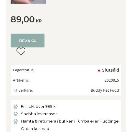
89,00
KR
BEVAKA
Lägg till i favoriter
Lagerstatus
Slutsåld
Artikelnr
2020815
Tillverkare
Buddy Pet Food
Fri frakt över 999 kr
Snabba leveranser
Hämta & returnera i butiken i Tumba eller Huddinge
C utan kostnad