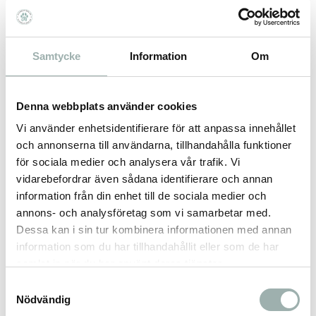
Helt naturliga
Spannmålsfria
Hög proteinhalt
Samtycke
Information
Om
Ingredienser:
95% nötkött och 5% naturligt vegetabiliskt
Denna webbplats använder cookies
glycerin.
Vi använder enhetsidentifierare för att anpassa innehållet
Näringsämnen:
och annonserna till användarna, tillhandahålla funktioner
Protein 38%, råfett 20%, vattenhalt 8%, aska
för sociala medier och analysera vår trafik. Vi
8%, råfiber 1%.
vidarebefordrar även sådana identifierare och annan
information från din enhet till de sociala medier och
annons- och analysföretag som vi samarbetar med.
Dessa kan i sin tur kombinera informationen med annan
information som du har tillhandahållit eller som de har
Omdömen
samlat in när du har använt deras tjänster.
Samtyckesval
Du
Nödvändig