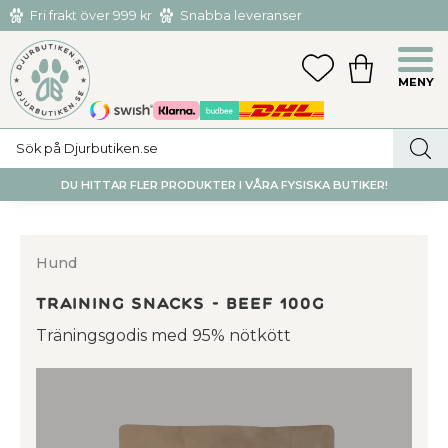
Fri frakt över 999 kr
Snabba leveranser
Hämta och returnera i butiken i Tumba eller Huddinge C
Meny
FAVORITER
KUNDVAGN
utan kostnad
DU HITTAR FLER PRODUKTER I VÅRA FYSISKA BUTIKER!
Hund
Training Snacks - Beef 100g
Träningsgodis med 95% nötkött