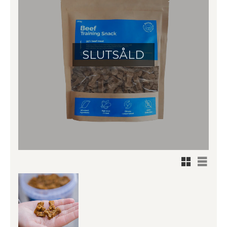
SLUTSÅLD
Rutnätsv
Listvy