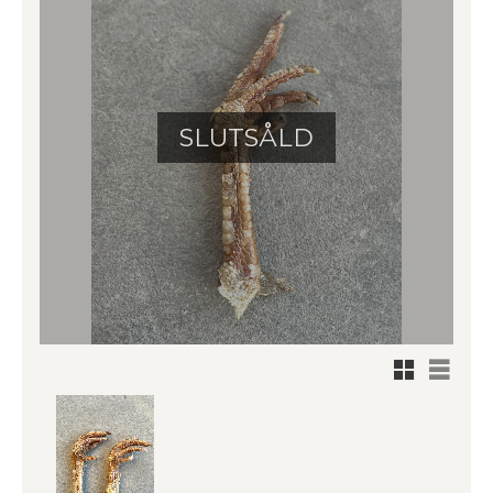
SLUTSÅLD
Rutnätsv
Listvy