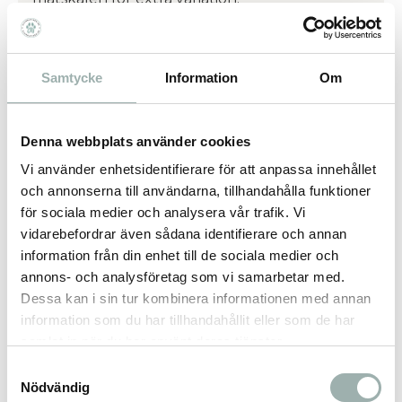
Fötterna består mestadels utav brosk vilket
gör den extra knaprig.
Samtycke
Information
Om
Ett väldigt rejält tugg som håller längre än
man tror.
Ca 25 cm långa.
Denna webbplats använder cookies
Ett bra tugg för att bibehålla god tandhygien.
Vi använder enhetsidentifierare för att anpassa innehållet
och annonserna till användarna, tillhandahålla funktioner
Luktar ej.
för sociala medier och analysera vår trafik. Vi
Näringsinnehåll (%)
vidarebefordrar även sådana identifierare och annan
Råprotein 63,2 Råfett 5,9 Råaska 19,8
information från din enhet till de sociala medier och
Vattenhalt 4,6
annons- och analysföretag som vi samarbetar med.
Dessa kan i sin tur kombinera informationen med annan
information som du har tillhandahållit eller som de har
Omdömen
samlat in när du har använt deras tjänster.
Samtyckesval
Nödvändig
Du