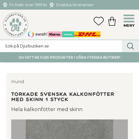
Fri frakt över 999 kr
Snabba leveranser
Hämta och returnera i butiken i Tumba eller Huddinge C
Meny
FAVORITER
KUNDVAGN
utan kostnad
DU HITTAR FLER PRODUKTER I VÅRA FYSISKA BUTIKER!
Hund
Torkade Svenska Kalkonfötter
med skinn 1 styck
Hela kalkonfötter med skinn