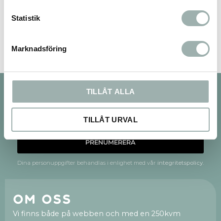
Bli den första att lämna ett omdöme.
Statistik
Marknadsföring
TILLÅT ALLA
Nyhetsbrev
TILLÅT URVAL
PRENUMERERA
Dina personuppgifter behandlas i enlighet med vår
integritetspolicy
.
Om oss
Vi finns både på webben och med en 250kvm