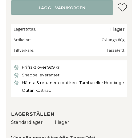
Lägg till
LÄGG I VARUKORGEN
Lagerstatus
I lager
Artikelnr
Oxlunga-80g
Tillverkare
TassaFritt
Fri frakt över 999 kr
Snabba leveranser
Hämta & returnera i butiken i Tumba eller Huddinge
C utan kostnad
Lagerställen
Standardlager
I lager