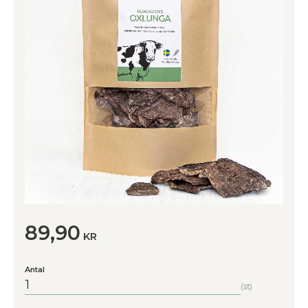
89,90
KR
Antal
st