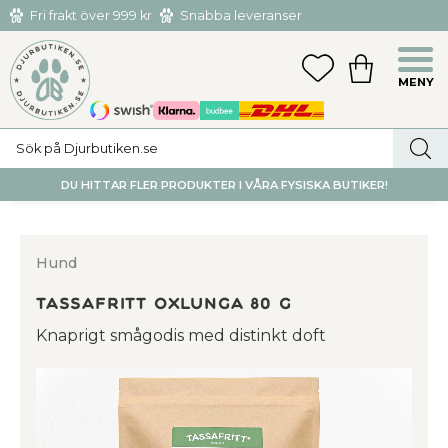
Fri frakt över 999 kr
Snabba leveranser
Hämta och returnera i butiken i Tumba eller Huddinge C
Meny
FAVORITER
KUNDVAGN
utan kostnad
DU HITTAR FLER PRODUKTER I VÅRA FYSISKA BUTIKER!
Hund
Tassafritt Oxlunga 80 g
Knaprigt smågodis med distinkt doft