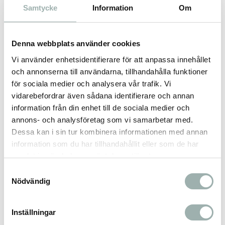
Samtycke
Information
Om
Analytiska beståndsdelar:
75,2% Protein
Denna webbplats använder cookies
9,0% Råfett
Vi använder enhetsidentifierare för att anpassa innehållet
11,2% Vatten
och annonserna till användarna, tillhandahålla funktioner
4,6% Råaska (Mineraler)
för sociala medier och analysera vår trafik. Vi
vidarebefordrar även sådana identifierare och annan
information från din enhet till de sociala medier och
annons- och analysföretag som vi samarbetar med.
Omdömen
Dessa kan i sin tur kombinera informationen med annan
information som du har tillhandahållit eller som de har
Du
samlat in när du har använt deras tjänster.
Samtyckesval
Nödvändig
Inställningar