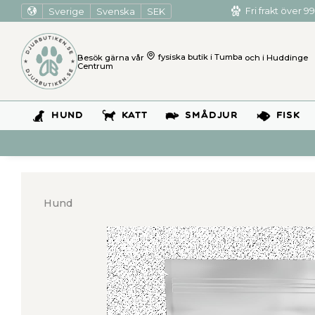
Sverige
Svenska
SEK
Fri frakt över 99
Besök gärna vår
fysiska butik i Tumba
och i Huddinge
Centrum
HUND
KATT
SMÅDJUR
FISK
Hund