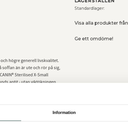
Lagerställen
Standardlager
Visa alla produkter från
Ge ett omdöme!
 och högre generell livskvalitet.
 soffan än är ute och rör på sig,
 CANIN® Sterilised X-Small
unds aptit - utan viktökningen.
ll 4 kg.ROYAL CANIN® Sterilised X-
ll att din hund bibehåller sin
reducerat. En optimal
 mätt. Samtidigt uppnås en
Information
d matsmältning. Kostfibrer
älpa din hund att behålla