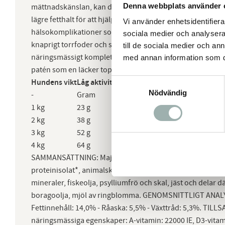
Denna webbplats använder 
mättnadskänslan, kan de också bidra till färre godbitar.D
lägre fetthalt för att hjälpa din hund bibehålla en hälsos
Vi använder enhetsidentifierar
hälsokomplikationer som följer med extra kilon.Sterilised 
sociala medier och analysera 
knaprigt torrfoder och som läcker paté i en pouch (påse).
till de sociala medier och a
näringsmässigt kompletta helfoder och kompletterar varan
med annan information som du 
patén som en läcker topping ovanpå torrfodret?
Samtyckesval
Hundens vikt
Låg aktivitet
-
Normal aktivitet
Nödvändig
-
Gram
Fodermått
Gram
Fod
1 kg
23 g
2/8
27 g
2/8
2 kg
38 g
3/8
45 g
4/8
3 kg
52 g
5/8
61 g
5/8
4 kg
64 g
6/8
76 g
7/8
SAMMANSÄTTNING: Majs, torkat fågelprotein, hydrolyserat
proteinisolat*, animalskt fett, majsgluten, vegetabilskt fibe
mineraler, fiskeolja, psylliumfrö och skal, jäst och delar d
boragoolja, mjöl av ringblomma. GENOMSNITTLIGT ANALY
Fettinnehåll: 14,0% - Råaska: 5,5% - Växttråd: 5,3%. TILLSA
näringsmässiga egenskaper: A-vitamin: 22000 IE, D3-vitamin