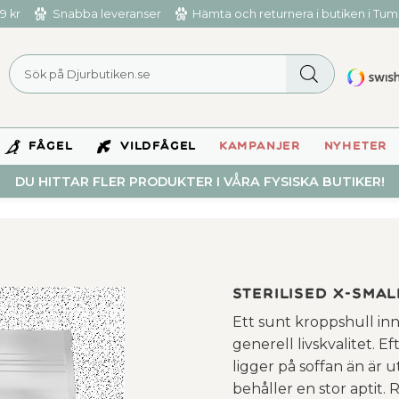
9 kr
Snabba leveranser
Hämta och returnera i butiken i Tu
FÅGEL
VILDFÅGEL
KAMPANJER
NYHETER
DU HITTAR FLER PRODUKTER I VÅRA FYSISKA BUTIKER!
Sterilised X-Smal
Ett sunt kroppshull inn
generell livskvalitet. E
ligger på soffan än är u
behåller en stor aptit