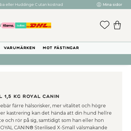
mba eller Huddinge C utan kostnad
Mina sidor
FAVORIT
KUNDV
VARUMÄRKEN
MOT FÄSTINGAR
l 1,5 kg Royal Canin
ebär färre hälsorisker, mer vitalitet och högre
fter kastrering kan det hända att din hund hellre
te och rör på sig, samtidigt som han eller hon
. ROYAL CANIN® Sterilised X-Small välsmakande