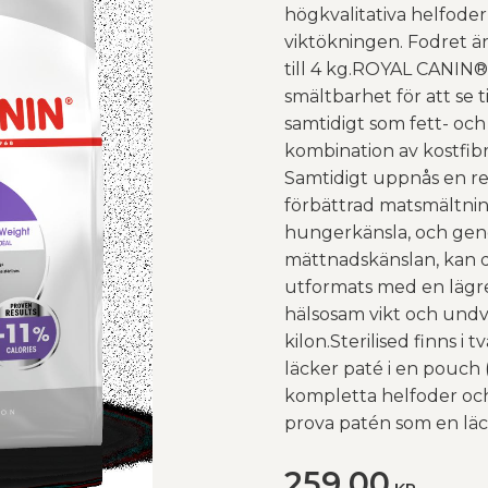
högkvalitativa helfoder 
viktökningen. Fodret ä
till 4 kg.ROYAL CANIN® 
smältbarhet för att se t
samtidigt som fett- och
kombination av kostfibr
Samtidigt uppnås en r
förbättrad matsmältning
hungerkänsla, och geno
mättnadskänslan, kan de
utformats med en lägre 
hälsosam vikt och undv
kilon.Sterilised finns i
läcker paté i en pouch 
kompletta helfoder och
prova patén som en läc
259,00