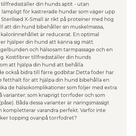
tillfredsställer din hunds aptit - utan
r lämpligt för kastrerade hundar som väger upp
Sterilised X-Small är rikt på proteiner med hög
ill att din hund bibehåller sin muskelmassa,
 kaloriinnehållet är reducerat. En optimal
er hjälper din hund att känna sig mätt.
egelbunden och hälsosam tarmpassage och en
. Kostfibrer tillfredsställer din hunds
m att hjälpa din hund att behålla
 också bidra till färre godbitar.Detta foder har
fetthalt för att hjälpa din hund bibehålla en
ika de hälsokomplikationer som följer med extra
 två varianter; som knaprigt torrfoder och som
(påse). Båda dessa varianter är näringsmässigt
 kompletterar varandra perfekt. Varför inte
ker topping ovanpå torrfodret?