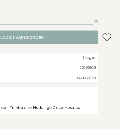
st
Lägg till i f
LÄGG I VARUKORGEN
I lager
10190015
royal canin
tiken i Tumba eller Huddinge C utan kostnad