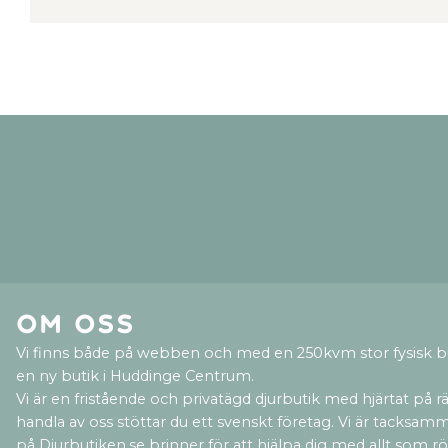
Om oss
Vi finns både på webben och med en 250kvm stor fysisk b
en ny butik i Huddinge Centrum.
Vi är en fristående och privatägd djurbutik med hjärtat på rät
handla av oss stöttar du ett svenskt företag. Vi är tacksamm
på Djurbutiken.se brinner för att hjälpa dig med allt som rör 