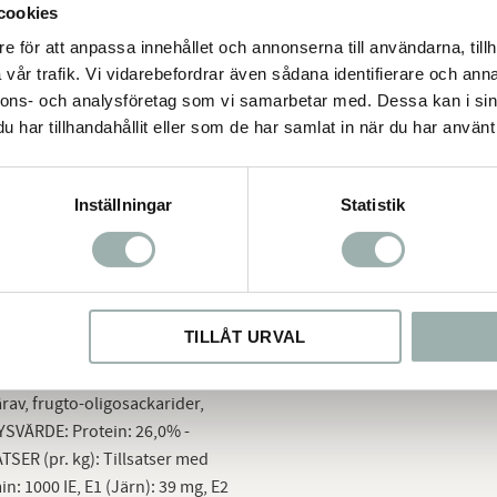
cookies
etta foder har utformats med en
am vikt och undvika de
e för att anpassa innehållet och annonserna till användarna, tillh
finns i två varianter; som
vår trafik. Vi vidarebefordrar även sådana identifierare och anna
 Båda dessa varianter är
nnons- och analysföretag som vi samarbetar med. Dessa kan i sin
dra perfekt. Varför inte prova
har tillhandahållit eller som de har samlat in när du har använt 
-
Hög aktivitet
-
Inställningar
Statistik
ermått
Gram
Fodermått
31 g
3/8
52 g
5/8
71 g
6/8
88 g
1
TILLÅT URVAL
 animalskt protein, vegetabilskt
r, vete, cikoria, sojaolja,
ärav, frugto-oligosackarider,
SVÄRDE: Protein: 26,0% -
TSER (pr. kg): Tillsatser med
: 1000 IE, E1 (Järn): 39 mg, E2