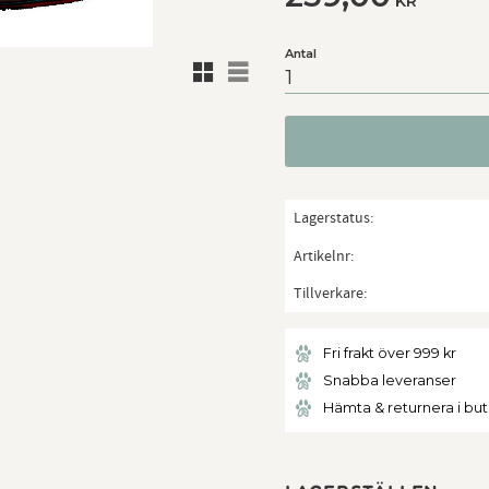
KR
Antal
Rutnätsvy
Listvy
Lagerstatus
Artikelnr
Tillverkare
Fri frakt över 999 kr
Snabba leveranser
Hämta & returnera i bu