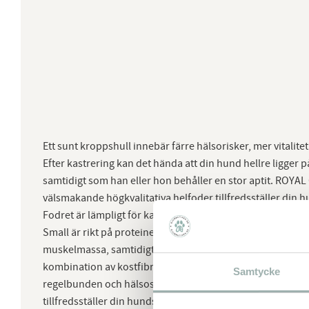
Ett sunt kroppshull innebär färre hälsorisker, mer vitalitet
Efter kastrering kan det hända att din hund hellre ligger på
samtidigt som han eller hon behåller en stor aptit. ROYAL
välsmakande högkvalitativa helfoder tillfredsställer din h
Fodret är lämpligt för kastrerade hundar som väger upp ti
Small är rikt på proteiner med hög smältbarhet för att se ti
muskelmassa, samtidigt som fett- och kaloriinnehållet är 
kombination av kostfibrer hjälper din hund att känna sig
Samtycke
regelbunden och hälsosam tarmpassage och en förbättra
tillfredsställer din hunds hungerkänsla, och genom att hj