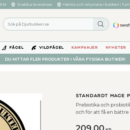
9 kr
Snabba leveranser
Hämta och returnera i butiken i Tu
FÅGEL
VILDFÅGEL
KAMPANJER
NYHETER
DU HITTAR FLER PRODUKTER I VÅRA FYSISKA BUTIKER!
Standardt Mage P
Prebiotika och probioti
och för att få en bättr
209,00
KR