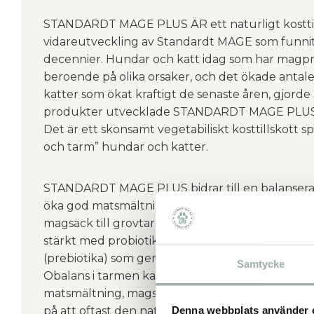
STANDARDT MAGE PLUS ÄR ett naturligt kosttil
vidareutveckling av Standardt MAGE som funnit
decennier. Hundar och katt idag som har magpro
beroende på olika orsaker, och det ökade antal
katter som ökat kraftigt de senaste åren, gjorde
produkter utvecklade STANDARDT MAGE PLUS
Det är ett skonsamt vegetabiliskt kosttillskott sp
och tarm” hundar och katter.
STANDARDT MAGE PLUS bidrar till en balanserad t
öka god matsmältning och ge en balanserad ma
magsäck till grovtarm hos känsliga hundar och 
stärkt med probiotika och stimulerar produktion
(prebiotika) som ger ett ökat upptag (metabolis
Samtycke
Obalans i tarmen kan visa sig i tarmsystemet m
matsmältning, magsmärtor, diarré, gaser, bullrig
Denna webbplats använder 
på att oftast den naturliga tarmfloran störd. Ä