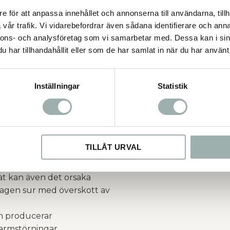
balans i mag/tarmsystemet.
e för att anpassa innehållet och annonserna till användarna, tillh
vår trafik. Vi vidarebefordrar även sådana identifierare och anna
serar även överskott av
nnons- och analysföretag som vi samarbetar med. Dessa kan i sin
älper nedbrytningen av de
har tillhandahållit eller som de har samlat in när du har använt 
tt ökat upptag av övriga
Inställningar
Statistik
den har exempelvis diarré,
ch tarm, situationer som
g, byte av foder eller andra
ar kan bero på många olika
TILLÅT URVAL
jöförändringar kan vara
at kan även det orsaka
agen sur med överskott av
ch producerar
armstörningar.