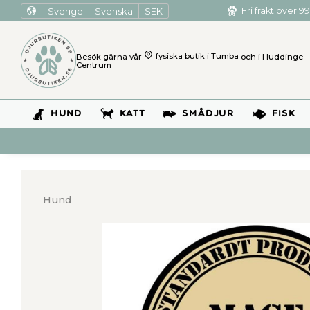
Sverige
Svenska
SEK
Fri frakt över 99
Besök gärna vår
fysiska butik i Tumba
och i Huddinge
Centrum
HUND
KATT
SMÅDJUR
FISK
Hund