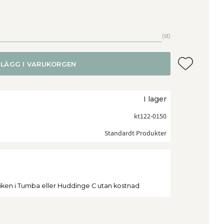
st
Lägg till i f
LÄGG I VARUKORGEN
I lager
kt122-0150
Standardt Produkter
tiken i Tumba eller Huddinge C utan kostnad