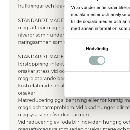
hulkningar och kräkningar kan vara tecken på o
Vi använder enhetsidentifierar
sociala medier och analysera 
STANDARDT MAGE PLUS absorberar och neutrali
till de sociala medier och a
magsaft när mage och tarm är i obalans. Det hj
med annan information som du 
råvaror som hunden får via sin kost och skapar e
Samtyckesval
näringsämnen som tillförs i kosten.
Nödvändig
STANDARDT MAGE PLUS kan användas när indivi
förstoppning, infektioner/inflammation i mage o
orsakar stress, vid och efter antibiotikabehandlin
magrelaterande besvär. Mage och tarmstörning
kostrelaterade orsaker, men även stress och mil
orsaker.
Matreducering pga. bantning eller för kraftig m
mage och tarmproblem. Vid ökad hunger blir m
magsyra som påverkar tarmen.
Vid reducering av föda blir individen hungrig o
magsaft/magsyra som sedan orsakar mage och t