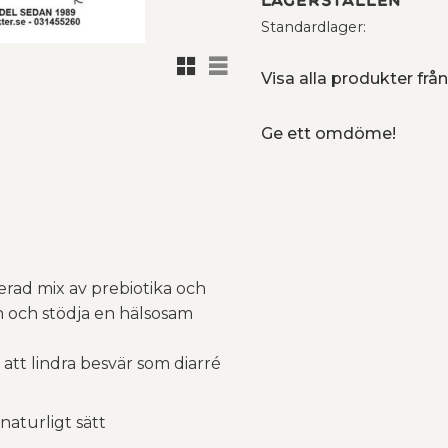
Lagerställen
Standardlager
Rutnätsvy
Listvy
Visa alla produkter fr
Ge ett omdöme!
erad mix av prebiotika och
n och stödja en hälsosam
 att lindra besvär som diarré
aturligt sätt