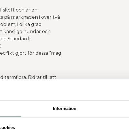
lskott och är en
s på marknaden i över två
blem, i olika grad
et känsliga hundar och
 att Standardt
.
ecifikt gjort för dessa ”mag
armflora. Bidrar till att
ge/tarmfunktion från
katter. Det är dessutom
en av naturliga bakterier
men) i tarmen.
Information
ed problem som
/kurrar. Samtliga är tecken
cookies
ven problem som illamående,