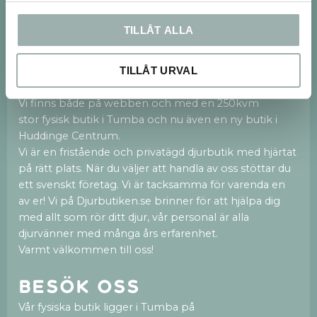
PRENUMERERA
TILLÅT ALLA
Dina personuppgifter behandlas i enlighet med vår
integritetspolicy
.
TILLÅT URVAL
Om oss
Vi finns både på webben och med en 250kvm
stor fysisk butik i Tumba och nu även en ny butik i
Huddinge Centrum.
Vi är en fristående och privatägd djurbutik med hjärtat
på rätt plats. När du väljer att handla av oss stöttar du
ett svenskt företag. Vi är tacksamma för varenda en
av er! Vi på Djurbutiken.se brinner för att hjälpa dig
med allt som rör ditt djur, vår personal är alla
djurvänner med många års erfarenhet.
Varmt välkommen till oss!
Besök oss
Vår fysiska butik ligger i Tumba på