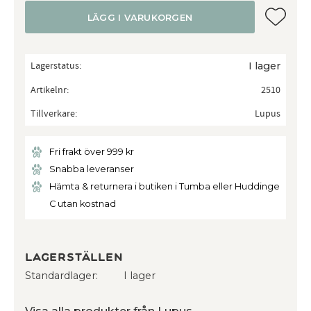
Lägg till
LÄGG I VARUKORGEN
Lagerstatus
I lager
Artikelnr
2510
Tillverkare
Lupus
Fri frakt över 999 kr
Snabba leveranser
Hämta & returnera i butiken i Tumba eller Huddinge
C utan kostnad
Lagerställen
Standardlager
I lager