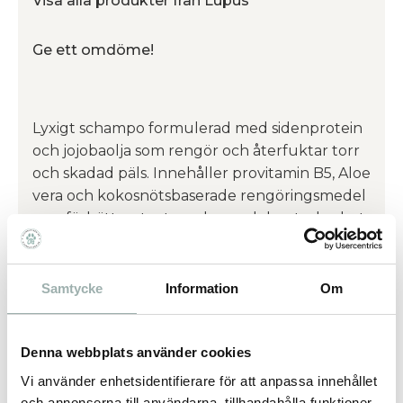
Visa alla produkter från Lupus
Ge ett omdöme!
Lyxigt schampo formulerad med sidenprotein
och jojobaolja som rengör och återfuktar torr
och skadad päls. Innehåller provitamin B5, Aloe
vera och kokosnötsbaserade rengöringsmedel
som förbättrar textur, glans och hanterbarhet.
Används tillsammans med Silky Show
Conditioner för bästa resultat.
Samtycke
Information
Om
Formulerad endast för hundar.
Denna webbplats använder cookies
Omdömen
Vi använder enhetsidentifierare för att anpassa innehållet
och annonserna till användarna, tillhandahålla funktioner