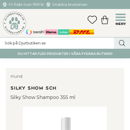
Fri frakt över 999 kr
Snabba leveranser
Hämta och returnera i butiken i Tumba eller Huddinge C
Meny
FAVORITER
KUNDVAGN
utan kostnad
DU HITTAR FLER PRODUKTER I VÅRA FYSISKA BUTIKER!
Hund
Silky Show Sch
Silky Show Shampoo 355 ml