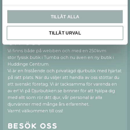
PRENUMERERA
TILLÅT ALLA
Dina personuppgifter behandlas i enlighet med vår
integritetspolicy
.
TILLÅT URVAL
Om oss
Vi finns både på webben och med en 250kvm
stor fysisk butik i Tumba och nu även en ny butik i
Huddinge Centrum.
Vi är en fristående och privatägd djurbutik med hjärtat
på rätt plats. När du väljer att handla av oss stöttar du
ett svenskt företag. Vi är tacksamma för varenda en
av er! Vi på Djurbutiken.se brinner för att hjälpa dig
med allt som rör ditt djur, vår personal är alla
djurvänner med många års erfarenhet.
Varmt välkommen till oss!
Besök oss