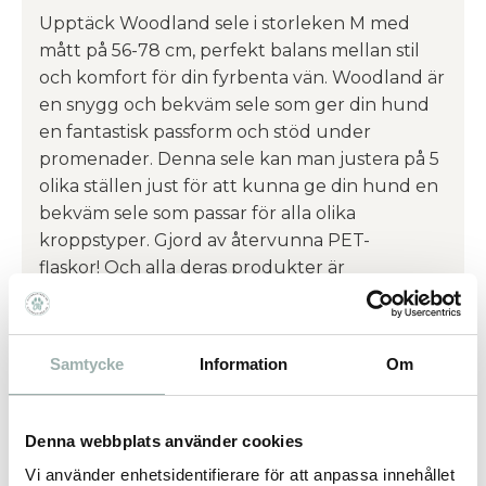
Upptäck Woodland sele i storleken M med
mått på 56-78 cm, perfekt balans mellan stil
och komfort för din fyrbenta vän. Woodland är
en snygg och bekväm sele som ger din hund
en fantastisk passform och stöd under
promenader. Denna sele kan man justera på 5
olika ställen just för att kunna ge din hund en
bekväm sele som passar för alla olika
kroppstyper. Gjord av återvunna PET-
flaskor! Och alla deras produkter är
certifierade av Global Recycle Standard
(GRS). Woodland sele är ett bra för din hund
men även för miljön.
Samtycke
Information
Om
Denna webbplats använder cookies
Omdömen
Vi använder enhetsidentifierare för att anpassa innehållet