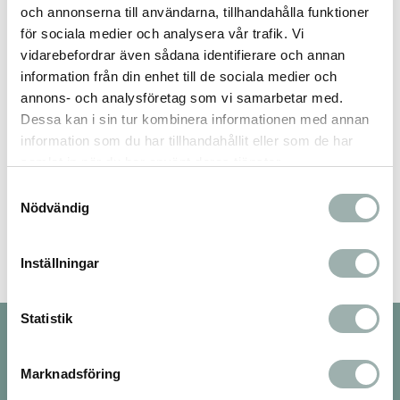
och annonserna till användarna, tillhandahålla funktioner
Du
för sociala medier och analysera vår trafik. Vi
vidarebefordrar även sådana identifierare och annan
information från din enhet till de sociala medier och
annons- och analysföretag som vi samarbetar med.
Dessa kan i sin tur kombinera informationen med annan
information som du har tillhandahållit eller som de har
samlat in när du har använt deras tjänster.
Bli den första att lämna ett omdöme.
Samtyckesval
Nödvändig
Inställningar
Statistik
Nyhetsbrev
Marknadsföring