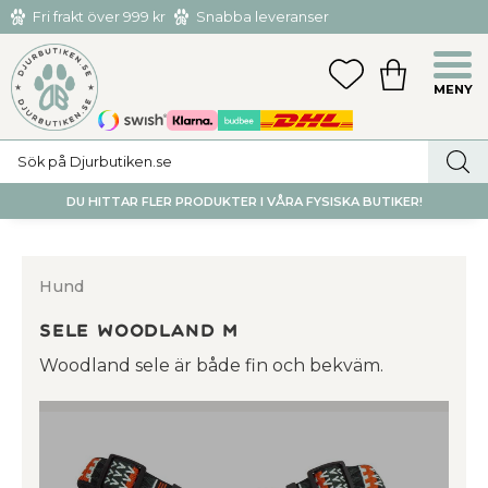
Fri frakt över 999 kr
Snabba leveranser
Hämta och returnera i butiken i Tumba eller Huddinge C
Meny
FAVORITER
KUNDVAGN
utan kostnad
DU HITTAR FLER PRODUKTER I VÅRA FYSISKA BUTIKER!
Hund
Sele Woodland M
Woodland sele är både fin och bekväm.