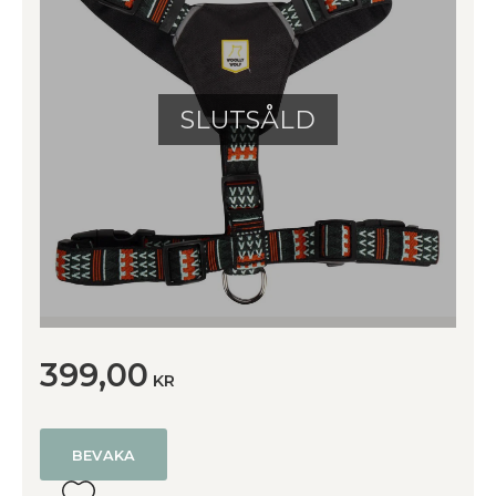
SLUTSÅLD
399,00
KR
BEVAKA
Lägg till i favoriter