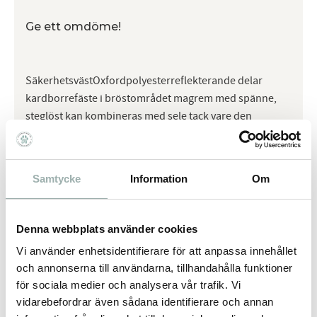
Ge ett omdöme!
SäkerhetsvästOxfordpolyesterreflekterande delar
kardborrefäste i bröstområdet magrem med spänne,
steglöst kan kombineras med sele tack vare den
vattentäta dragkedjan upptill färg: neongul
Samtycke
Information
Om
Omdömen
Du
Denna webbplats använder cookies
Vi använder enhetsidentifierare för att anpassa innehållet
och annonserna till användarna, tillhandahålla funktioner
för sociala medier och analysera vår trafik. Vi
vidarebefordrar även sådana identifierare och annan