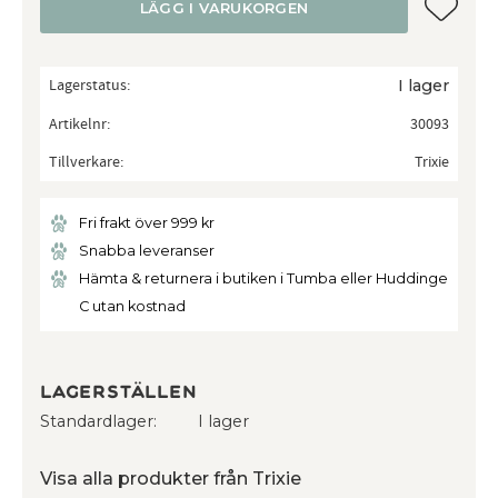
Lägg till
LÄGG I VARUKORGEN
Lagerstatus
I lager
Artikelnr
30093
Tillverkare
Trixie
Fri frakt över 999 kr
Snabba leveranser
Hämta & returnera i butiken i Tumba eller Huddinge
C utan kostnad
Lagerställen
Standardlager
I lager
Visa alla produkter från Trixie