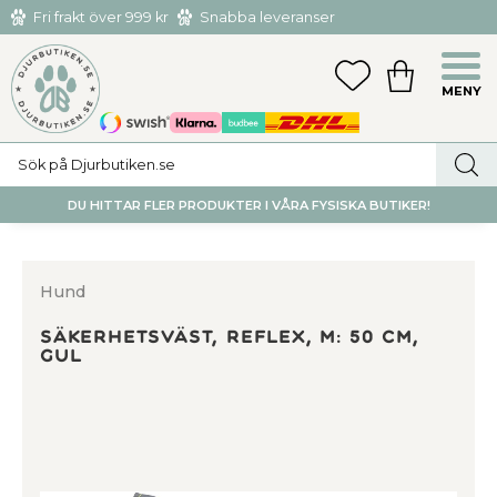
Fri frakt över 999 kr
Snabba leveranser
Hämta och returnera i butiken i Tumba eller Huddinge C
Meny
FAVORITER
KUNDVAGN
utan kostnad
DU HITTAR FLER PRODUKTER I VÅRA FYSISKA BUTIKER!
Hund
Säkerhetsväst, reflex, M: 50 cm,
gul