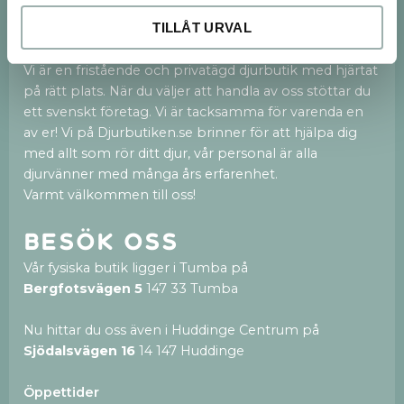
Vi finns både på webben och med en 250kvm
TILLÅT URVAL
stor fysisk butik i Tumba och nu även en ny butik i
Huddinge Centrum.
Vi är en fristående och privatägd djurbutik med hjärtat
på rätt plats. När du väljer att handla av oss stöttar du
ett svenskt företag. Vi är tacksamma för varenda en
av er! Vi på Djurbutiken.se brinner för att hjälpa dig
med allt som rör ditt djur, vår personal är alla
djurvänner med många års erfarenhet.
Varmt välkommen till oss!
Besök oss
Vår fysiska butik ligger i Tumba på
Bergfotsvägen 5
147 33 Tumba
Nu hittar du oss även i Huddinge Centrum på
Sjödalsvägen 16
14 147 Huddinge
Öppettider