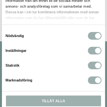
information från din enhet till de sociala medier och
annons- och analysföretag som vi samarbetar med.
Bli den första att lämna ett omdöme.
Dessa kan i sin tur kombinera informationen med annan
information som du har tillhandahållit eller som de har
samlat in när du har använt deras tjänster.
Samtyckesval
Nödvändig
Inställningar
Nyhetsbrev
Statistik
PRENUMERERA
Marknadsföring
Dina personuppgifter behandlas i enlighet med vår
integritetspolicy
.
Om oss
TILLÅT ALLA