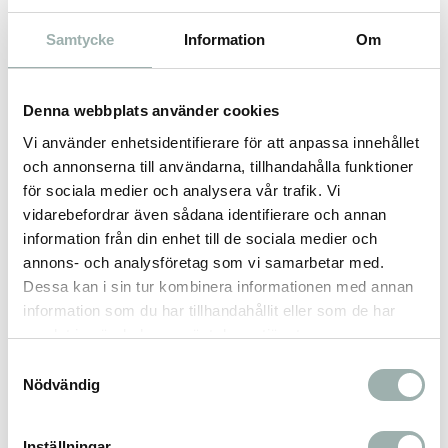
Vattentätt material.
Öppning för koppel.
Samtycke
Information
Om
Reflex-detaljer.
Justerbar vid benen.
Justerbar midja och krage.
Denna webbplats använder cookies
Vi använder enhetsidentifierare för att anpassa innehållet
Färg: Svart
och annonserna till användarna, tillhandahålla funktioner
Storlek: 35 (se bilder för storleksguide)
för sociala medier och analysera vår trafik. Vi
Material: 96% POLYESTER, 4% ELASTANE.
vidarebefordrar även sådana identifierare och annan
information från din enhet till de sociala medier och
annons- och analysföretag som vi samarbetar med.
Dessa kan i sin tur kombinera informationen med annan
Omdömen
information som du har tillhandahållit eller som de har
samlat in när du har använt deras tjänster.
Du
Samtyckesval
Nödvändig
Inställningar