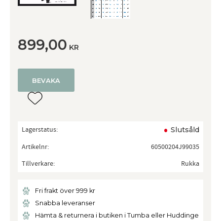
899,00
KR
BEVAKA
Lägg till i favoriter
Lagerstatus
Slutsåld
Artikelnr
60500204J99035
Tillverkare
Rukka
Fri frakt över 999 kr
Snabba leveranser
Hämta & returnera i butiken i Tumba eller Huddinge