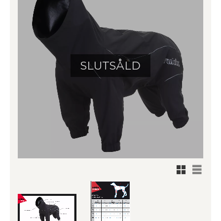
SLUTSÅLD
Rutnätsv
Listvy