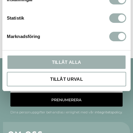
Statistik
Bli den första att lämna ett omdöme.
Marknadsföring
TILLÅT ALLA
Nyhetsbrev
TILLÅT URVAL
PRENUMERERA
Dina personuppgifter behandlas i enlighet med vår
integritetspolicy
.