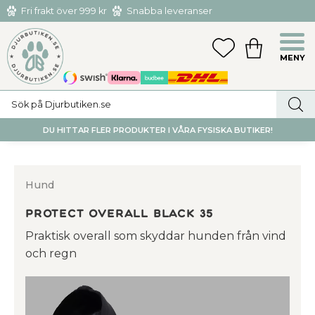
Fri frakt över 999 kr
Snabba leveranser
Hämta och returnera i butiken i Tumba eller Huddinge C
Meny
FAVORITER
KUNDVAGN
utan kostnad
DU HITTAR FLER PRODUKTER I VÅRA FYSISKA BUTIKER!
Hund
PROTECT OVERALL BLACK 35
​Praktisk overall som skyddar hunden från vind
och regn