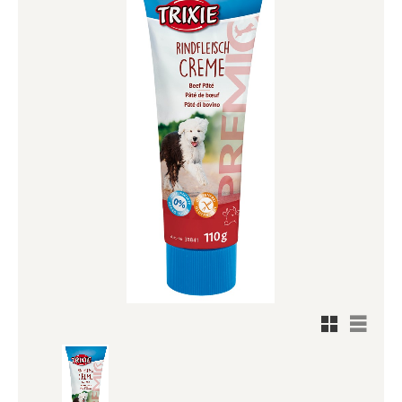
Rutnätsv
Listvy