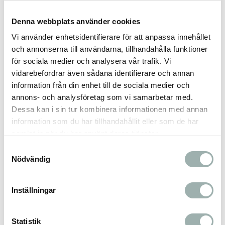
tillsammans med 24555 tubdispenser/munstycke som
passar till Trixie's alla godistuber för hund. Tips! Patén
Denna webbplats använder cookies
kan placeras i annan behållare och frysas in i frysen till
Vi använder enhetsidentifierare för att anpassa innehållet
en svalkande glass.
och annonserna till användarna, tillhandahålla funktioner
för sociala medier och analysera vår trafik. Vi
vidarebefordrar även sådana identifierare och annan
Omdömen
information från din enhet till de sociala medier och
annons- och analysföretag som vi samarbetar med.
Du
Dessa kan i sin tur kombinera informationen med annan
information som du har tillhandahållit eller som de har
samlat in när du har använt deras tjänster.
Samtyckesval
Nödvändig
Bli den första att lämna ett omdöme.
Inställningar
Statistik