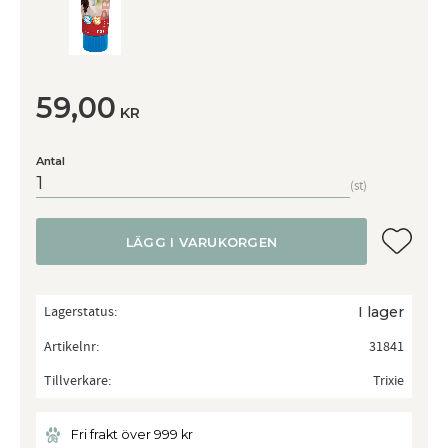
59,00
KR
Antal
st
Lägg till
LÄGG I VARUKORGEN
Lagerstatus
I lager
Artikelnr
31841
Tillverkare
Trixie
Fri frakt över 999 kr