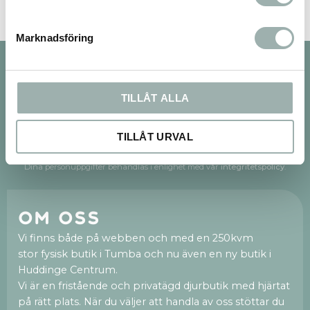
Marknadsföring
Nyhetsbrev
TILLÅT ALLA
TILLÅT URVAL
PRENUMERERA
Dina personuppgifter behandlas i enlighet med vår
integritetspolicy
.
Om oss
Vi finns både på webben och med en 250kvm
stor fysisk butik i Tumba och nu även en ny butik i
Huddinge Centrum.
Vi är en fristående och privatägd djurbutik med hjärtat
på rätt plats. När du väljer att handla av oss stöttar du