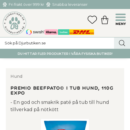
Fri frakt över 999 kr
Snabba leveranser
Hämta och returnera i butiken i Tumba eller Huddinge C
Meny
FAVORITER
KUNDVAGN
utan kostnad
DU HITTAR FLER PRODUKTER I VÅRA FYSISKA BUTIKER!
Hund
PREMIO beefpato© i tub hund, 110g
expo
- En god och smakrik paté på tub till hund
tillverkad på nötkött