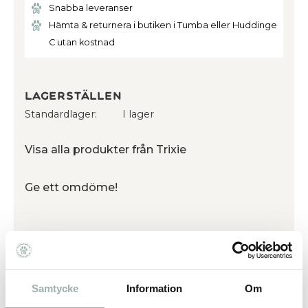
Snabba leveranser
Hämta & returnera i butiken i Tumba eller Huddinge
C utan kostnad
Lagerställen
Standardlager
I lager
Visa alla produkter från Trixie
Ge ett omdöme!
- En god och smakrik paté på tub till hund tillverkad på
nötkött- Kan användas för att underlätta medicinering
eller kan ges som extra belöning - Glutenfritt - Inget
Samtycke
Information
Om
tillsatt socker - Tillverkad i EU Används gärna