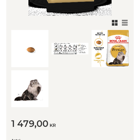
Rutnätsv
Listvy
1 479,00
KR