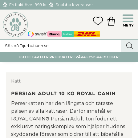
Fri frakt över 999 kr
Snabba leveranser
Hämta och returnera i butiken i Tumba eller Huddinge C
Meny
FAVORITER
KUNDVAGN
utan kostnad
DU HITTAR FLER PRODUKTER I VÅRA FYSISKA BUTIKER!
Katt
Persian Adult 10 kg Royal Canin
Perserkatten har den längsta och tätaste
pälsen av alla kattraser. Därför innehåller
ROYAL CANIN® Persian Adult torrfoder ett
exklusivt näringskomplex som hjälper hudens
skyddande försvar som bidrar till att bibehålla