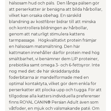
hälsosam hud och päls. Den långa pälsen gör
att perserkatter är benägna att bilda hårbollar,
vilket kan orsaka obehag. En särskild
blandning av kostfibrer bidrar till att minska
och kontrollera bildningen av hårbollar,
genom att naturligt stimulera kattens
tarmpassage. Högkvalitativt protein främjar
en hälsosam matsmältning. Den här
kattmaten innehåller därför protein med hög
smältbarhet, vi benämner dem LIP proteiner,
prebiotika samt omega 3- och 6-fettsyror. Inte
nog med det: de här skräddarsydda
foderbitarna är mandelformade med en
optimal kontaktyta, vilket gör dem enkla för
perserkatter att plocka upp och tugga. För att
tillgodose alla katters individuella preferenser
finns ROYAL CANIN® Persian Adult även som
våtfoder, en mjuk och välsmakande paté. Om