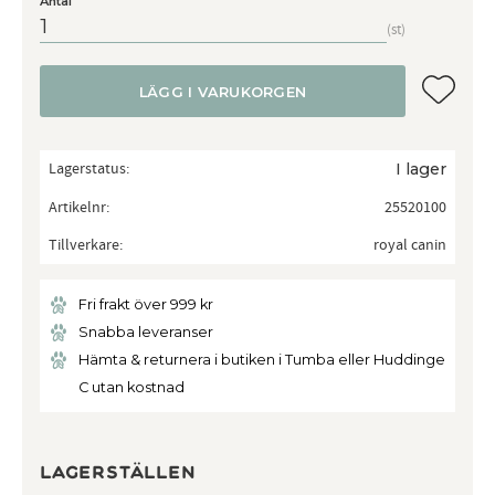
Antal
st
Lägg till
LÄGG I VARUKORGEN
Lagerstatus
I lager
Artikelnr
25520100
Tillverkare
royal canin
Fri frakt över 999 kr
Snabba leveranser
Hämta & returnera i butiken i Tumba eller Huddinge
C utan kostnad
Lagerställen