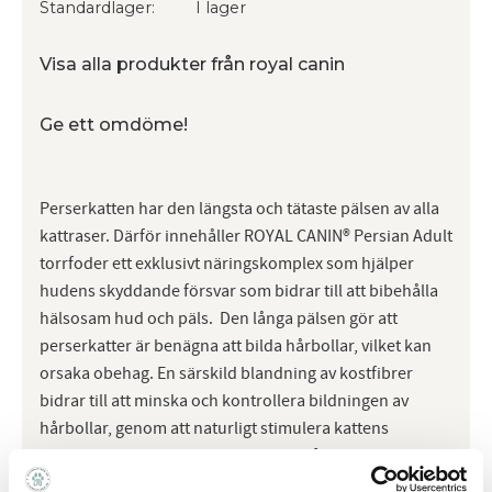
Standardlager
I lager
Visa alla produkter från royal canin
Ge ett omdöme!
Perserkatten har den längsta och tätaste pälsen av alla
kattraser. Därför innehåller ROYAL CANIN® Persian Adult
torrfoder ett exklusivt näringskomplex som hjälper
hudens skyddande försvar som bidrar till att bibehålla
hälsosam hud och päls. Den långa pälsen gör att
perserkatter är benägna att bilda hårbollar, vilket kan
orsaka obehag. En särskild blandning av kostfibrer
bidrar till att minska och kontrollera bildningen av
hårbollar, genom att naturligt stimulera kattens
tarmpassage. Högkvalitativt protein främjar en
hälsosam matsmältning. Den här kattmaten innehåller