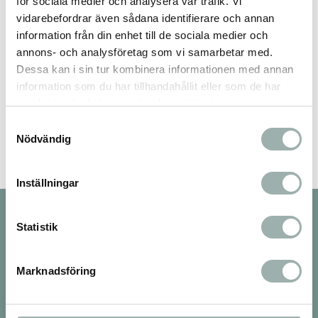
för sociala medier och analysera vår trafik. Vi
vidarebefordrar även sådana identifierare och annan
information från din enhet till de sociala medier och
annons- och analysföretag som vi samarbetar med.
Dessa kan i sin tur kombinera informationen med annan
information som du har tillhandahållit eller som de har
Bli den första att lämna ett omdöme.
samlat in när du har använt deras tjänster.
Samtyckesval
Nödvändig
Inställningar
Nyhetsbrev
Statistik
Marknadsföring
PRENUMERERA
Dina personuppgifter behandlas i enlighet med vår
integritetspolicy
.