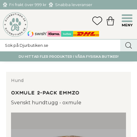
Fri frakt över 999 kr
Snabba leveranser
Hämta och returnera i butiken i Tumba eller Huddinge C
Meny
FAVORITER
KUNDVAGN
utan kostnad
DU HITTAR FLER PRODUKTER I VÅRA FYSISKA BUTIKER!
Hund
Oxmule 2-pack Emmzo
Svenskt hundtugg - oxmule