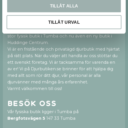
TILLÅT ALLA
Om oss
TILLÅT URVAL
Vi finns både på webben och med en 250kvm
stor fysisk butik i Tumba och nu även en ny butik i
Huddinge Centrum.
Vi är en fristående och privatägd djurbutik med hjärtat
på rätt plats. När du väljer att handla av oss stöttar du
ett svenskt företag. Vi är tacksamma för varenda en
av er! Vi på Djurbutiken.se brinner för att hjälpa dig
med allt som rör ditt djur, vår personal är alla
djurvänner med många års erfarenhet.
Varmt välkommen till oss!
Besök oss
Vår fysiska butik ligger i Tumba på
Bergfotsvägen 5
147 33 Tumba