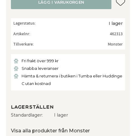
Lägg till
LÄGG I VARUKORGEN
Lagerstatus
I lager
Artikelnr
462313
Tillverkare
Monster
Fri frakt över 999 kr
Snabba leveranser
Hämta & returnera i butiken i Tumba eller Huddinge
C utan kostnad
Lagerställen
Standardlager
I lager
Visa alla produkter från Monster