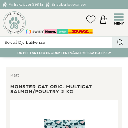
Fri frakt över 999 kr
Snabba leveranser
Hämta och returnera i butiken i Tumba eller Huddinge C
Meny
FAVORITER
KUNDVAGN
utan kostnad
DU HITTAR FLER PRODUKTER I VÅRA FYSISKA BUTIKER!
Katt
Monster Cat Orig. Multicat
Salmon/Poultry 2 kg