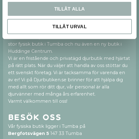
Dina personuppgifter behandlas i enlighet med vår
integritetspolicy
.
TILLÅT ALLA
Om oss
TILLÅT URVAL
Vi finns både på webben och med en 250kvm
stor fysisk butik i Tumba och nu även en ny butik i
Huddinge Centrum.
Vi är en fristående och privatägd djurbutik med hjärtat
på rätt plats. När du väljer att handla av oss stöttar du
ett svenskt företag. Vi är tacksamma för varenda en
av er! Vi på Djurbutiken.se brinner för att hjälpa dig
med allt som rör ditt djur, vår personal är alla
djurvänner med många års erfarenhet.
Varmt välkommen till oss!
Besök oss
Vår fysiska butik ligger i Tumba på
Bergfotsvägen 5
147 33 Tumba