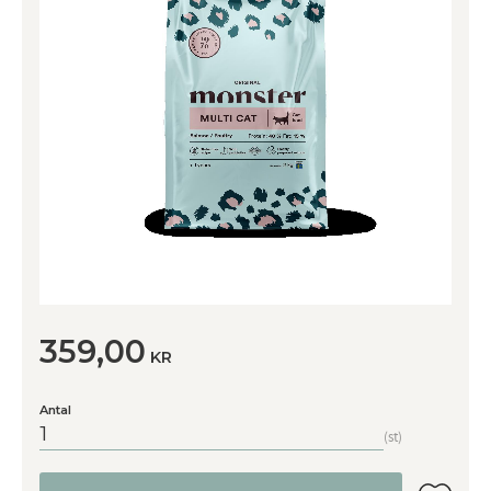
359,00
KR
Antal
st