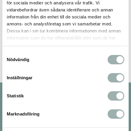
för sociala medier och analysera vår trafik. Vi
vidarebefordrar även sådana identifierare och annan
information från din enhet till de sociala medier och
annons- och analysföretag som vi samarbetar med.
Dessa kan i sin tur kombinera informationen med annan
information som du har tillhandahållit eller som de har
Bli den första att lämna ett omdöme.
samlat in när du har använt deras tjänster.
Samtyckesval
Nödvändig
Inställningar
Nyhetsbrev
Statistik
Marknadsföring
PRENUMERERA