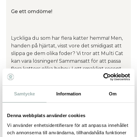
Ge ett omdöme!
Lyckliga du som har flera katter hemma! Men,
handen på hjärtat, visst vore det smidigast att
slippa ge dem olika foder? Vi tror att Multi Cat
kan vara lösningen! Sammansatt för att passa
flera katters olika behov. I ett smakligt recept
rikt på läcker färsklagad lax, med smakrik
kyckling och kalkon. Prova - och låt alla dina
katter få avgöra!
Samtycke
Information
Om
Omdömen
Denna webbplats använder cookies
Vi använder enhetsidentifierare för att anpassa innehållet
Du
och annonserna till användarna, tillhandahålla funktioner