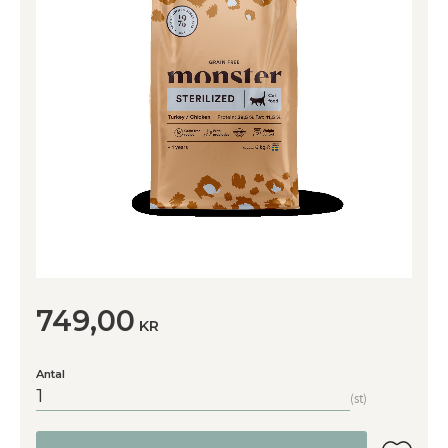
749,00
KR
Antal
st