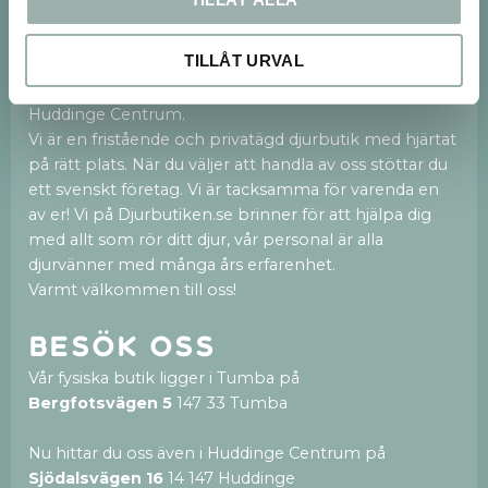
Om oss
TILLÅT URVAL
Vi finns både på webben och med en 250kvm
stor fysisk butik i Tumba och nu även en ny butik i
Huddinge Centrum.
Vi är en fristående och privatägd djurbutik med hjärtat
på rätt plats. När du väljer att handla av oss stöttar du
ett svenskt företag. Vi är tacksamma för varenda en
av er! Vi på Djurbutiken.se brinner för att hjälpa dig
med allt som rör ditt djur, vår personal är alla
djurvänner med många års erfarenhet.
Varmt välkommen till oss!
Besök oss
Vår fysiska butik ligger i Tumba på
Bergfotsvägen 5
147 33 Tumba
Nu hittar du oss även i Huddinge Centrum på
Sjödalsvägen 16
14 147 Huddinge