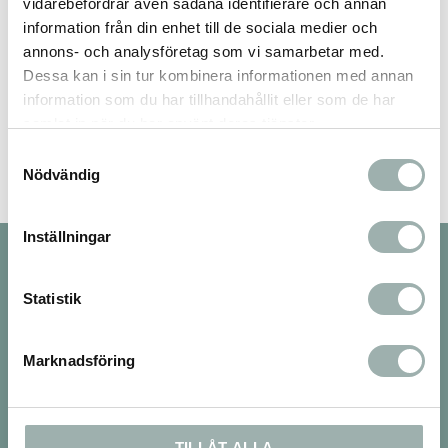
vidarebefordrar även sådana identifierare och annan
information från din enhet till de sociala medier och
annons- och analysföretag som vi samarbetar med.
Dessa kan i sin tur kombinera informationen med annan
Bli den första att lämna ett omdöme.
information som du har tillhandahållit eller som de har
samlat in när du har använt deras tjänster.
Samtyckesval
Nödvändig
Inställningar
Nyhetsbrev
Statistik
Marknadsföring
PRENUMERERA
Dina personuppgifter behandlas i enlighet med vår
integritetspolicy
.
TILLÅT ALLA