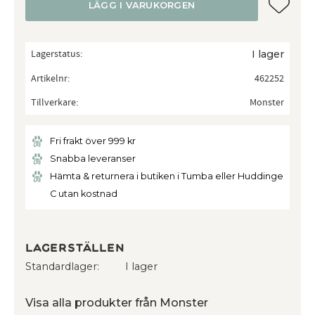
Lägg till
LÄGG I VARUKORGEN
Lagerstatus
I lager
Artikelnr
462252
Tillverkare
Monster
Fri frakt över 999 kr
Snabba leveranser
Hämta & returnera i butiken i Tumba eller Huddinge
C utan kostnad
Lagerställen
Standardlager
I lager
Visa alla produkter från Monster