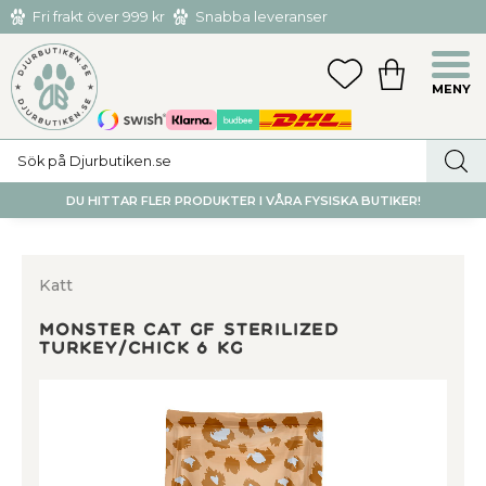
Fri frakt över 999 kr
Snabba leveranser
Hämta och returnera i butiken i Tumba eller Huddinge C
Meny
FAVORITER
KUNDVAGN
utan kostnad
DU HITTAR FLER PRODUKTER I VÅRA FYSISKA BUTIKER!
Katt
Monster Cat GF Sterilized
Turkey/Chick 6 kg