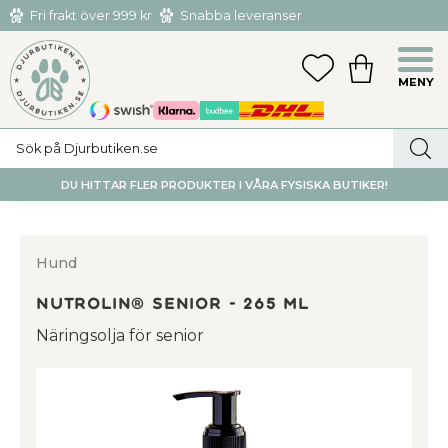
Fri frakt över 999 kr
Snabba leveranser
Hämta och returnera i butiken i Tumba eller Huddinge C
Meny
FAVORITER
KUNDVAGN
utan kostnad
DU HITTAR FLER PRODUKTER I VÅRA FYSISKA BUTIKER!
Hund
Nutrolin® SENIOR - 265 ml
Näringsolja för senior