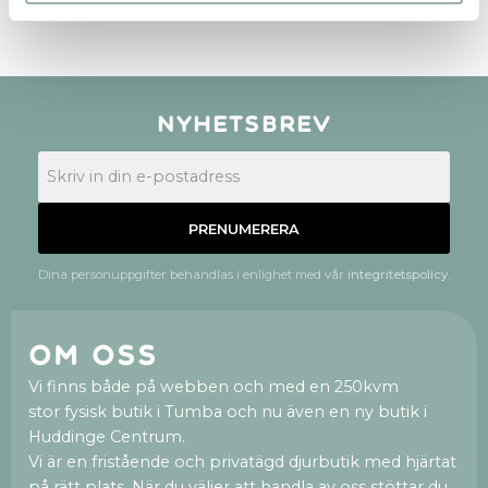
Nyhetsbrev
PRENUMERERA
Dina personuppgifter behandlas i enlighet med vår
integritetspolicy
.
Om oss
Vi finns både på webben och med en 250kvm
stor fysisk butik i Tumba och nu även en ny butik i
Huddinge Centrum.
Vi är en fristående och privatägd djurbutik med hjärtat
på rätt plats. När du väljer att handla av oss stöttar du