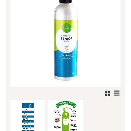
Rutnätsv
Listvy