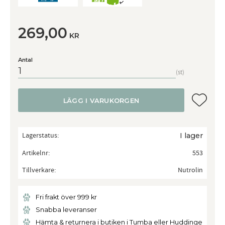
269,00
KR
Antal
st
Lägg till
LÄGG I VARUKORGEN
Lagerstatus
I lager
Artikelnr
553
Tillverkare
Nutrolin
Fri frakt över 999 kr
Snabba leveranser
Hämta & returnera i butiken i Tumba eller Huddinge