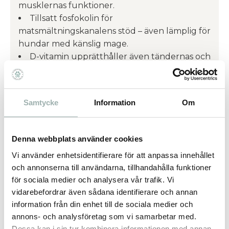
musklernas funktioner.
Tillsatt fosfokolin för
matsmältningskanalens stöd – även lämplig för
hundar med känslig mage.
D-vitamin upprätthåller även tändernas och
benstommens funktioner.
Rekommenderas till hundar över 8 år,
tidigare till stora raser.
Samtycke
Information
Om
Smaklig och enkel för dagligt bruk. En öppnad
flaska förvaras i kylskåp och förbrukas inom
Denna webbplats använder cookies
fyra månader.
Vi använder enhetsidentifierare för att anpassa innehållet
VISSTE DU?
Äldre hundar har liknande
och annonserna till användarna, tillhandahålla funktioner
minnes-, inlärnings- och beteendeförändringar
för sociala medier och analysera vår trafik. Vi
som människor med Alzheimers sjukdom har.
vidarebefordrar även sådana identifierare och annan
Symptomen hos hundar är vanligtvis
information från din enhet till de sociala medier och
förändringar i sömnrytmen, förvirrning, och att
annons- och analysföretag som vi samarbetar med.
de kan ha svårt att uppfatta även bekanta
Dessa kan i sin tur kombinera informationen med annan