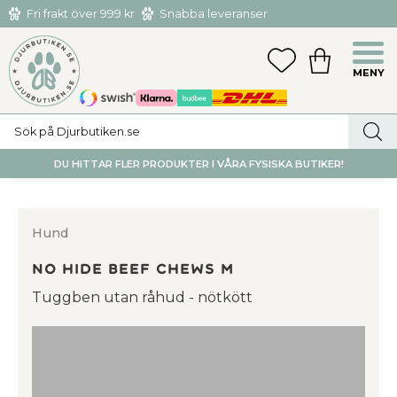
Fri frakt över 999 kr
Snabba leveranser
Hämta och returnera i butiken i Tumba eller Huddinge C
Meny
FAVORITER
KUNDVAGN
utan kostnad
DU HITTAR FLER PRODUKTER I VÅRA FYSISKA BUTIKER!
Hund
No hide beef chews M
Tuggben utan råhud - nötkött