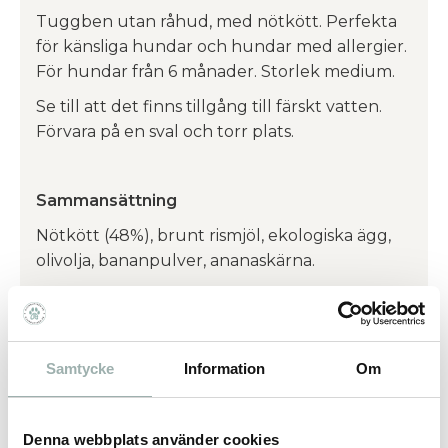
Tuggben utan råhud, med nötkött. Perfekta
för känsliga hundar och hundar med allergier.
För hundar från 6 månader. Storlek medium.
Se till att det finns tillgång till färskt vatten.
Förvara på en sval och torr plats.
Sammansättning
Nötkött (48%), brunt rismjöl, ekologiska ägg,
olivolja, bananpulver, ananaskärna.
Tillsatser
Agar-agar (vegetabiliskt gelatin) 0,29 mg/kg.
Analytiska beståndsdelar
Samtycke
Information
Om
Protein 50 %, fetthalt 4 %, råaska 4 %, växttråd
2 %, vatten 13 %, stärkelse 4 %.
Denna webbplats använder cookies