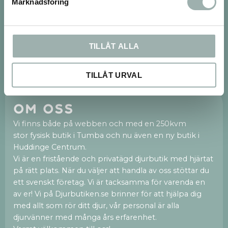
Nyhetsbrev
Marknadsföring
TILLÅT ALLA
PRENUMERERA
Dina personuppgifter behandlas i enlighet med vår
integritetspolicy
.
TILLÅT URVAL
Om oss
Vi finns både på webben och med en 250kvm
stor fysisk butik i Tumba och nu även en ny butik i
Huddinge Centrum.
Vi är en fristående och privatägd djurbutik med hjärtat
på rätt plats. När du väljer att handla av oss stöttar du
ett svenskt företag. Vi är tacksamma för varenda en
av er! Vi på Djurbutiken.se brinner för att hjälpa dig
med allt som rör ditt djur, vår personal är alla
djurvänner med många års erfarenhet.