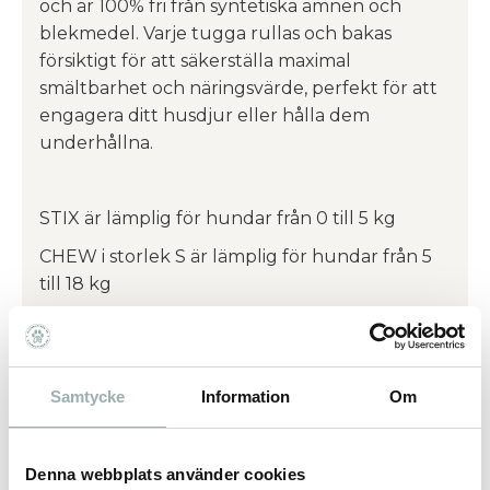
och är 100% fri från syntetiska ämnen och
blekmedel. Varje tugga rullas och bakas
försiktigt för att säkerställa maximal
smältbarhet och näringsvärde, perfekt för att
engagera ditt husdjur eller hålla dem
underhållna.
STIX är lämplig för hundar från 0 till 5 kg
CHEW i storlek S är lämplig för hundar från 5
till 18 kg
CHEW i storlek M är lämplig för hundar från 18
till 32 kg
CHEW i storlek L är lämplig för hundar 32+ kg
Samtycke
Information
Om
Hitta rätt storlek på benet för din hund och
Denna webbplats använder cookies
det är viktigt med tillsyn! Valpar får tugga när