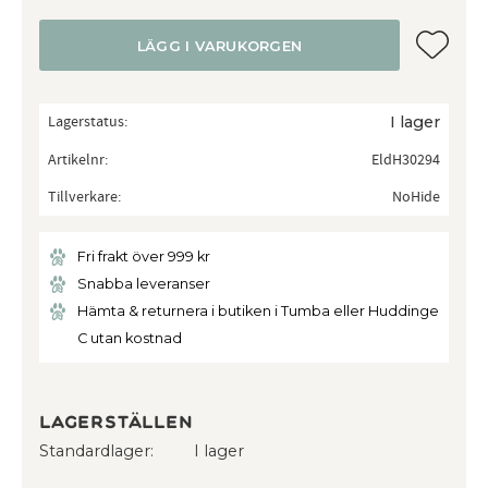
Lägg till
LÄGG I VARUKORGEN
Lagerstatus
I lager
Artikelnr
EldH30294
Tillverkare
NoHide
Fri frakt över 999 kr
Snabba leveranser
Hämta & returnera i butiken i Tumba eller Huddinge
C utan kostnad
Lagerställen
Standardlager
I lager