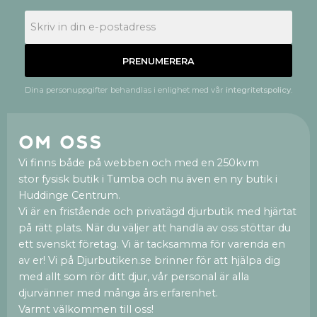
PRENUMERERA
Dina personuppgifter behandlas i enlighet med vår
integritetspolicy
.
Om oss
Vi finns både på webben och med en 250kvm
stor fysisk butik i Tumba och nu även en ny butik i
Huddinge Centrum.
Vi är en fristående och privatägd djurbutik med hjärtat
på rätt plats. När du väljer att handla av oss stöttar du
ett svenskt företag. Vi är tacksamma för varenda en
av er! Vi på Djurbutiken.se brinner för att hjälpa dig
med allt som rör ditt djur, vår personal är alla
djurvänner med många års erfarenhet.
Varmt välkommen till oss!