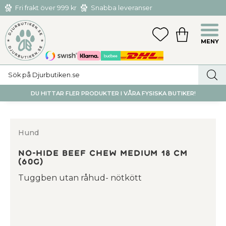
Fri frakt över 999 kr
Snabba leveranser
Hämta och returnera i butiken i Tumba eller Huddinge C
Meny
FAVORITER
KUNDVAGN
utan kostnad
DU HITTAR FLER PRODUKTER I VÅRA FYSISKA BUTIKER!
Hund
No-Hide Beef Chew Medium 18 cm
(60g)
Tuggben utan råhud- nötkött