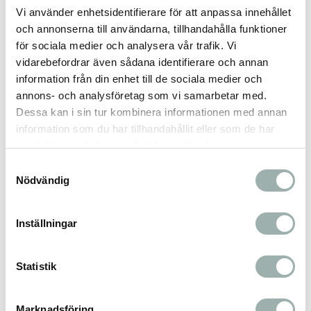
Vi använder enhetsidentifierare för att anpassa innehållet
de är 6 månader gamla. Se alltid till att det
och annonserna till användarna, tillhandahålla funktioner
finns gott om färskt vatten. Förvara på en sval
för sociala medier och analysera vår trafik. Vi
och torr plats.
vidarebefordrar även sådana identifierare och annan
information från din enhet till de sociala medier och
annons- och analysföretag som vi samarbetar med.
Sammansättning:
Dessa kan i sin tur kombinera informationen med annan
Nötkött (48%), rårismjöl, gelatin (fläsk), ägg,
information som du har tillhandahållit eller som de har
olivolja, bananpulver, ananas (fruktstam)
samlat in när du har använt deras tjänster.
Samtyckesval
Nödvändig
Analytiska beståndsdelar:
Protein 75%, fett 3%, råaska 4%, råfiber 2%.
Inställningar
Energiinnehåll:
Statistik
2985
Marknadsföring