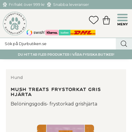
Fri frakt över 999 kr
Snabba leveranser
Hämta och returnera i butiken i Tumba eller Huddinge C
Meny
FAVORITER
KUNDVAGN
utan kostnad
DU HITTAR FLER PRODUKTER I VÅRA FYSISKA BUTIKER!
Hund
MUSH Treats Frystorkat Gris
Hjärta
Belöningsgodis- frystorkad grishjärta