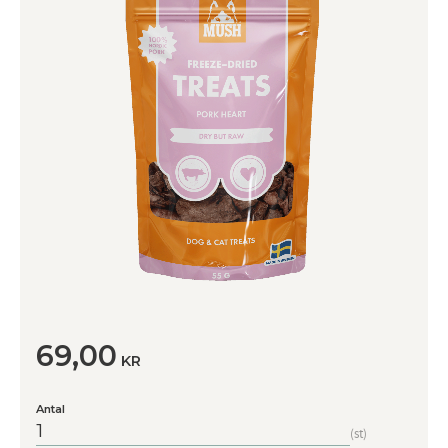
69,00
KR
Antal
st