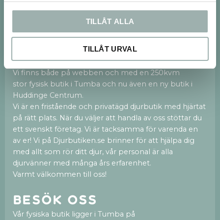
PRENUMERERA
TILLÅT ALLA
Dina personuppgifter behandlas i enlighet med vår
integritetspolicy
.
TILLÅT URVAL
Om oss
Vi finns både på webben och med en 250kvm
stor fysisk butik i Tumba och nu även en ny butik i
Huddinge Centrum.
Vi är en fristående och privatägd djurbutik med hjärtat
på rätt plats. När du väljer att handla av oss stöttar du
ett svenskt företag. Vi är tacksamma för varenda en
av er! Vi på Djurbutiken.se brinner för att hjälpa dig
med allt som rör ditt djur, vår personal är alla
djurvänner med många års erfarenhet.
Varmt välkommen till oss!
Besök oss
Vår fysiska butik ligger i Tumba på