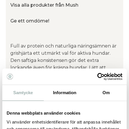
Visa alla produkter från Mush
Ge ett omdöme!
Full av protein och naturliga näringsämnen är
grishjärta ett utmärkt val för aktiva hundar.
Den saftiga konsistensen gör det extra
lockande även för kräsna hundar. Lätt att
portionera och perfekt som träningsgodis.
Protein 68,1 % och fett 24,4 %.
Samtycke
Information
Om
Ingredienser: Grishjärta.
Denna webbplats använder cookies
Omdömen
Vi använder enhetsidentifierare för att anpassa innehållet
och annonserna till användarna, tillhandahålla funktioner