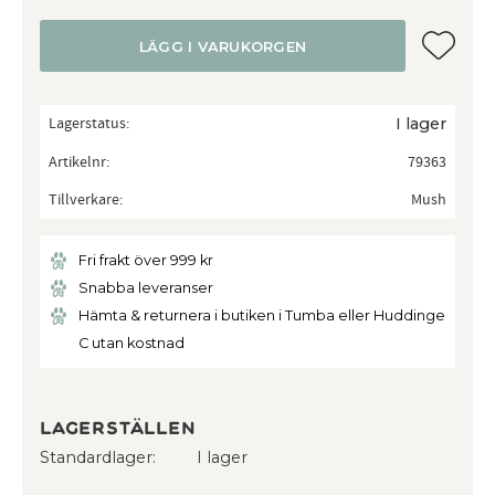
Lägg till
LÄGG I VARUKORGEN
Lagerstatus
I lager
Artikelnr
79363
Tillverkare
Mush
Fri frakt över 999 kr
Snabba leveranser
Hämta & returnera i butiken i Tumba eller Huddinge
C utan kostnad
Lagerställen
Standardlager
I lager