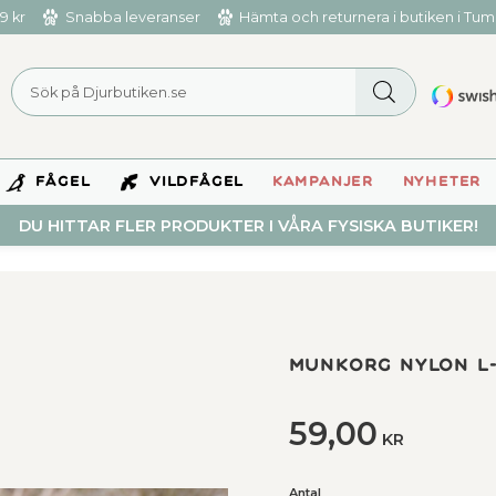
9 kr
Snabba leveranser
Hämta och returnera i butiken i Tu
FÅGEL
VILDFÅGEL
KAMPANJER
NYHETER
DU HITTAR FLER PRODUKTER I VÅRA FYSISKA BUTIKER!
Munkorg nylon L-
59,00
KR
Antal