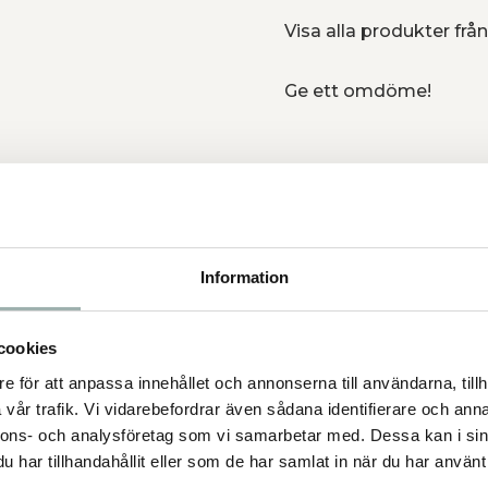
Visa alla produkter från
Ge ett omdöme!
under kort tid (t.ex. hos
s inre omkrets: 12 cm. 1921 XS
cm. 1922 S-M passar t.ex. Pudel.
almatiner. Munkorgens inre
Information
Munkorgens inre omkrets: 31 cm.
nre omkrets: 35 cm.
cookies
e för att anpassa innehållet och annonserna till användarna, tillh
vår trafik. Vi vidarebefordrar även sådana identifierare och anna
nnons- och analysföretag som vi samarbetar med. Dessa kan i sin
har tillhandahållit eller som de har samlat in när du har använt 