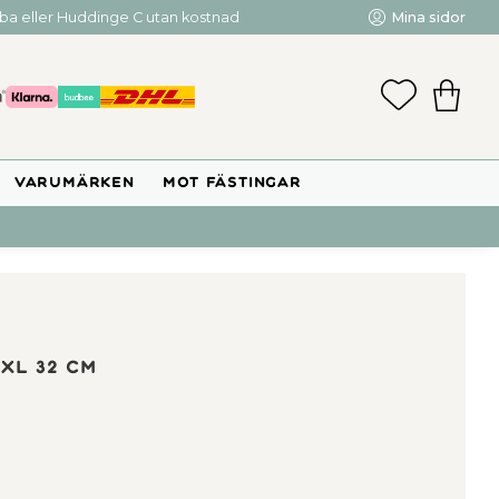
mba eller Huddinge C utan kostnad
Mina sidor
FAVORIT
KUNDV
VARUMÄRKEN
MOT FÄSTINGAR
XL 32 cm