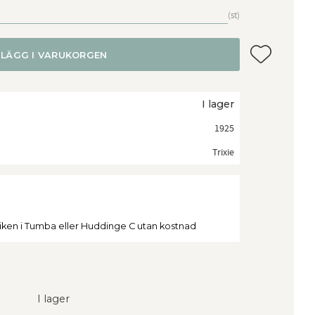
st
Lägg till i f
LÄGG I VARUKORGEN
I lager
1925
Trixie
tiken i Tumba eller Huddinge C utan kostnad
I lager