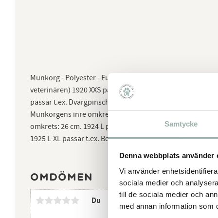
Munkorg - Polyester - Fullt justerbar rem - För användning 
veterinären) 1920 XXS passar t.ex. Chihuahua. Munkorgen
passar t.ex. Dvärgpinscher. Munkorgens inre omkrets: 16 
Munkorgens inre omkrets: 21 cm. 1923 M-L passar t.ex. D
Samtycke
omkrets: 26 cm. 1924 L passar t.ex. Labrador Retriever. 
1925 L-XL passar t.ex. Berner Sennenhund. Munkorgens i
Denna webbplats använder 
Vi använder enhetsidentifierar
Omdömen
sociala medier och analysera 
till de sociala medier och a
Du
med annan information som du 