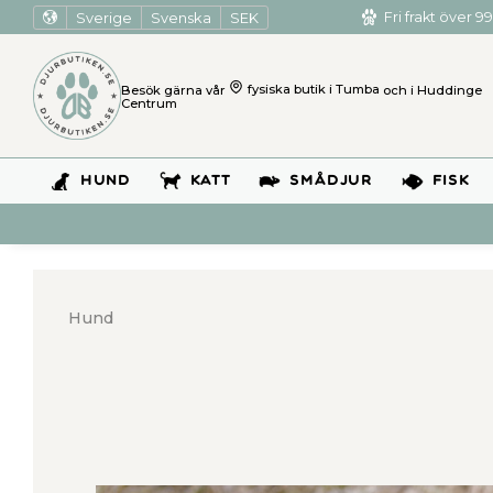
Sverige
Svenska
SEK
Fri frakt över 99
Besök gärna vår
fysiska butik i Tumba
och i Huddinge
Centrum
HUND
KATT
SMÅDJUR
FISK
Hund