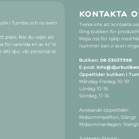
Kontakta o
utik i Tumba och nu även
Tveka inte att kontakta oss
Ring butiken för produktf
t plats. När du väljer att
Mejla oss för hjälp med fr
a för varenda en av er! Vi
nummer kan vi även ringa
ditt djur, vår personal är
Butiken:
08-53037998
E-post:
info@djurbutiken
Öppettider butiken i Tu
Måndag-Fredag, 10-19
Lördag 10-16
Söndag, 11-16
Avvikande öppettider:
Midsommarafton, Stängt
Midsommardagen: Stängt
Juldagen: Stängt