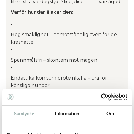
lite extra vardagslyx. Slice, dice – och varsågod!
Varför hundar älskar den:
Hög smaklighet – oemotståndlig även för de
kräsnaste
Spannmålsfri – skonsam mot magen
Endast kalkon som proteinkälla – bra för
känsliga hundar
Perfekt att skära i bitar och använda som godis
Samtycke
Information
Om
Sammansättning
Kalkonmuskelkött 97 %, vegetabiliska
biprodukter, vitaminer och mineraler,