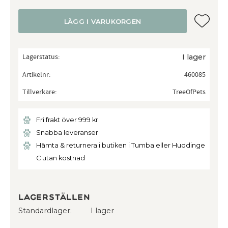
Lägg till
LÄGG I VARUKORGEN
Lagerstatus
I lager
Artikelnr
460085
Tillverkare
TreeOfPets
Fri frakt över 999 kr
Snabba leveranser
Hämta & returnera i butiken i Tumba eller Huddinge
C utan kostnad
Lagerställen
Standardlager
I lager