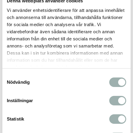
Denna webbplats använder cookies
antioxidanter (citronsyra), karragenan 0,2 %.
Vi använder enhetsidentifierare för att anpassa innehållet
och annonserna till användarna, tillhandahålla funktioner
för sociala medier och analysera vår trafik. Vi
Näringsinnehåll (per 100 g):
vidarebefordrar även sådana identifierare och annan
Råprotein: 10,2 %
information från din enhet till de sociala medier och
Råfett: 11,1 %
annons- och analysföretag som vi samarbetar med.
Råaska: 1,6 %
Dessa kan i sin tur kombinera informationen med annan
Växttråd: 0,3 %
information som du har tillhandahållit eller som de har
Vattenhalt: 68,3 %
samlat in när du har använt deras tjänster.
Energivärde: 137 kcal
Samtyckesval
Nödvändig
Näringstillsatser (per kg):
Vitamin A (retinol): 2200 IE
Vitamin D (kolekalciferol): 200 IE
Inställningar
Vitamin E (alfa-tokoferol): 75 mg
För vuxna hundar.
Statistik
Kan även ges som godis till katt.
Finns i 80 g, 200 g och 400 g.