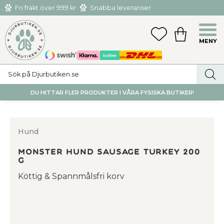
Fri frakt över 999 kr
Snabba leveranser
Hämta och returnera i butiken i Tumba eller Huddinge C
Meny
FAVORITER
KUNDVAGN
utan kostnad
DU HITTAR FLER PRODUKTER I VÅRA FYSISKA BUTIKER!
Hund
Monster Hund Sausage Turkey 200
g
Köttig & Spannmålsfri korv