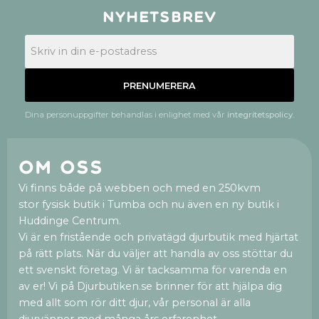
Nyhetsbrev
PRENUMERERA
Dina personuppgifter behandlas i enlighet med vår
integritetspolicy
.
Om oss
Vi finns både på webben och med en 250kvm
stor fysisk butik i Tumba och nu även en ny butik i
Huddinge Centrum.
Vi är en fristående och privatägd djurbutik med hjärtat
på rätt plats. När du väljer att handla av oss stöttar du
ett svenskt företag. Vi är tacksamma för varenda en
av er! Vi på Djurbutiken.se brinner för att hjälpa dig
med allt som rör ditt djur, vår personal är alla