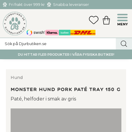
Fri frakt över 999 kr
Snabba leveranser
Hämta och returnera i butiken i Tumba eller Huddinge C
Meny
FAVORITER
KUNDVAGN
utan kostnad
DU HITTAR FLER PRODUKTER I VÅRA FYSISKA BUTIKER!
Hund
Monster Hund Pork Paté tray 150 g
Paté, helfoder i smak av gris