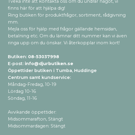
Tveka inte att kontakta oss om du undrar något, vi
finns här för att hjälpa dig!
Ring butiken för produktfrågor, sortiment, rådgivning
mm.
Mejla oss för hjälp med frågor gällande hemsidan,
betalning etc. Om du lämnar ditt nummer kan vi även
ringa upp om du önskar. Vi återkopplar inom kort!
Butiken:
08-53037998
E-post:
info@djurbutiken.se
Öppettider butiken i Tumba, Huddinge
Centrum samt kundservice
:
Måndag-Fredag, 10-19
Lördag 10-16
Söndag, 11-16
Avvikande öppettider:
Midsommarafton, Stängt
Midsommardagen: Stängt