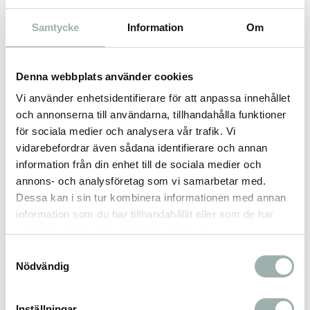
Råfett: 6,5 %
Samtycke
Information
Om
Växttråd: 0,4 %
Råaska: 2,0 %
Denna webbplats använder cookies
Vatten: 81,5 %
Vi använder enhetsidentifierare för att anpassa innehållet
och annonserna till användarna, tillhandahålla funktioner
för sociala medier och analysera vår trafik. Vi
Kaloriinnehåll: 92 kcal/100g
vidarebefordrar även sådana identifierare och annan
information från din enhet till de sociala medier och
annons- och analysföretag som vi samarbetar med.
Dessa kan i sin tur kombinera informationen med annan
Omdömen
information som du har tillhandahållit eller som de har
samlat in när du har använt deras tjänster.
Du
Samtyckesval
Nödvändig
Inställningar