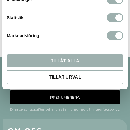
Statistik
Bli den första att lämna ett omdöme.
Marknadsföring
TILLÅT ALLA
Nyhetsbrev
TILLÅT URVAL
PRENUMERERA
Dina personuppgifter behandlas i enlighet med vår
integritetspolicy
.