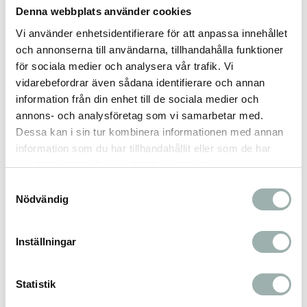
Denna webbplats använder cookies
Näringsinnehåll (per 100 g):
Vi använder enhetsidentifierare för att anpassa innehållet
Råprotein:
10,8 %
och annonserna till användarna, tillhandahålla funktioner
Råfett:
10,8 %
för sociala medier och analysera vår trafik. Vi
vidarebefordrar även sådana identifierare och annan
Råaska:
2,0 %
information från din enhet till de sociala medier och
Växttråd:
0,3 %
annons- och analysföretag som vi samarbetar med.
Vattenhalt:
67,7 %
Dessa kan i sin tur kombinera informationen med annan
Energivärde:
190 kcal
information som du har tillhandahållit eller som de har
Näringstillsatser (per kg):
samlat in när du har använt deras tjänster.
Samtyckesval
Vitamin A (retinol):
2200 IE
Nödvändig
Vitamin D (kolekalciferol):
200 IE
Vitamin E (alfa-tokoferol):
75 mg
Inställningar
För vuxna hundar.
Kan även ges som godis till katt.
Statistik
Finns i 80 g, 200 g och 400 g.