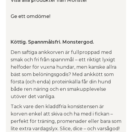
Visa alla produkter från Monster
Ge ett omdöme!
Köttig. Spannmålsfri. Monstergod.
Den saftiga ankkorven är fullproppad med
smak och fri från spannmål – ett riktigt lyxigt
helfoder för vuxna hundar, men kanske allra
bäst som belöningsgodis? Med ankkött som
första (och enda) proteinkälla får din hund
både ren näring och en smakupplevelse
utöver det vanliga.
Tack vare den kladdfria konsistensen är
korven enkel att skiva och ha med i fickan –
perfekt för träning, promenader eller bara som
lite extra vardagslyx. Slice, dice – och varsågod!