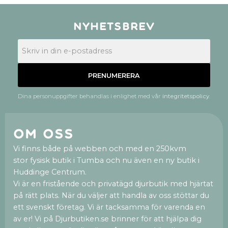
Nyhetsbrev
PRENUMERERA
Dina personuppgifter behandlas i enlighet med vår
integritetspolicy
.
Om oss
Vi finns både på webben och med en 250kvm
stor fysisk butik i Tumba och nu även en ny butik i
Huddinge Centrum.
Vi är en fristående och privatägd djurbutik med hjärtat
på rätt plats. När du väljer att handla av oss stöttar du
ett svenskt företag. Vi är tacksamma för varenda en
av er! Vi på Djurbutiken.se brinner för att hjälpa dig