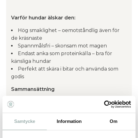
Varför hundar älskar den:
Hög smaklighet – oemotståndlig även för
de kräsnaste
Spannmålsfri – skonsam mot magen
Endast anka som proteinkälla – bra för
känsliga hundar
Perfekt att skära i bitar och använda som
godis
Sammansättning
Ankmuskelkött 97 %, vegetabiliska
biprodukter, vitaminer och mineraler,
antioxidanter (citronsyra), karragenan 0,2 %.
Samtycke
Information
Om
‍Vegetabiliska biprodukter är bondböna.