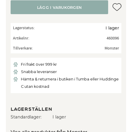
Lägg till
LÄGG I VARUKORGEN
Lagerstatus
I lager
Artikelnr
460096
Tillverkare
Monster
Fri frakt över 999 kr
Snabba leveranser
Hämta & returnera i butiken i Tumba eller Huddinge
C utan kostnad
Lagerställen
Standardlager
I lager