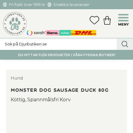
Fri frakt över 999 kr
Snabba leveranser
Hämta och returnera i butiken i Tumba eller Huddinge C
Meny
FAVORITER
KUNDVAGN
utan kostnad
DU HITTAR FLER PRODUKTER I VÅRA FYSISKA BUTIKER!
Hund
Monster Dog Sausage duck 80g
Köttig, Spannmålsfri Korv