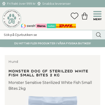
Fri frakt över 999 kr
Snabba leveranser
Hämta och returnera i butiken i Tumba eller Huddinge C
Meny
FAVORITER
KUNDVAGN
utan kostnad
DU HITTAR FLER PRODUKTER I VÅRA FYSISKA BUTIKER!
Hund
Monster Dog GF Sterilzed White
fish small bites 2 kg
Monster Sensitive Sterilized White Fish Small
Bites 2kg