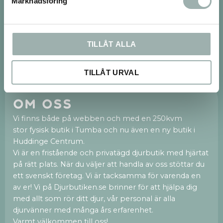
Marknadsföring
TILLÅT ALLA
PRENUMERERA
Dina personuppgifter behandlas i enlighet med vår
integritetspolicy
.
TILLÅT URVAL
Om oss
Vi finns både på webben och med en 250kvm
stor fysisk butik i Tumba och nu även en ny butik i
Huddinge Centrum.
Vi är en fristående och privatägd djurbutik med hjärtat
på rätt plats. När du väljer att handla av oss stöttar du
ett svenskt företag. Vi är tacksamma för varenda en
av er! Vi på Djurbutiken.se brinner för att hjälpa dig
med allt som rör ditt djur, vår personal är alla
djurvänner med många års erfarenhet.
Varmt välkommen till oss!