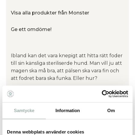
Visa alla produkter från Monster
Ge ett omdöme!
Ibland kan det vara knepigt att hitta rätt foder
till sin känsliga steriliserde hund. Man vill ju att
magen ska må bra, att pälsen ska vara fin och
att fodret bara ska funka. Eller hur?
Monster Sensitive White fish har ett skonsamt
recept, med noga utvalda
spannmålsfria ingredienser, nu packade i
Samtycke
Information
Om
mindre kulor för att även passa din lite mindre
fyrbenta vän. Alla hundar förtjänar riktigt bra
foder. Inklusive de känsliga!
Denna webbplats använder cookies