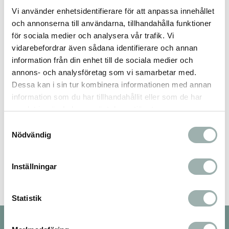
Vi använder enhetsidentifierare för att anpassa innehållet
och annonserna till användarna, tillhandahålla funktioner
Omdömen
för sociala medier och analysera vår trafik. Vi
vidarebefordrar även sådana identifierare och annan
Du
information från din enhet till de sociala medier och
annons- och analysföretag som vi samarbetar med.
Dessa kan i sin tur kombinera informationen med annan
information som du har tillhandahållit eller som de har
samlat in när du har använt deras tjänster.
Samtyckesval
Nödvändig
Bli den första att lämna ett omdöme.
Inställningar
Statistik
Nyhetsbrev