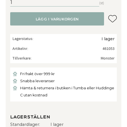
st
Lägg till
LÄGG I VARUKORGEN
Lagerstatus
I lager
Artikelnr
461053
Tillverkare
Monster
Fri frakt över 999 kr
Snabba leveranser
Hämta & returnera i butiken i Tumba eller Huddinge
C utan kostnad
Lagerställen
Standardlager
I lager