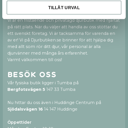
Vi finns både på webben och med en 250kvm
stor fysisk butik i Tumba och nu även en ny butik i
TILLÅT URVAL
Huddinge Centrum.
Vi är en fristående och privatägd djurbutik med hjärtat
på rätt plats. När du väljer att handla av oss stöttar du
ett svenskt företag. Vi är tacksamma för varenda en
av er! Vi på Djurbutiken.se brinner för att hjälpa dig
med allt som rör ditt djur, vår personal är alla
djurvänner med många års erfarenhet.
Varmt välkommen till oss!
Besök oss
Vår fysiska butik ligger i Tumba på
Bergfotsvägen 5
147 33 Tumba
Nu hittar du oss även i Huddinge Centrum på
Sjödalsvägen 16
14 147 Huddinge
Öppettider