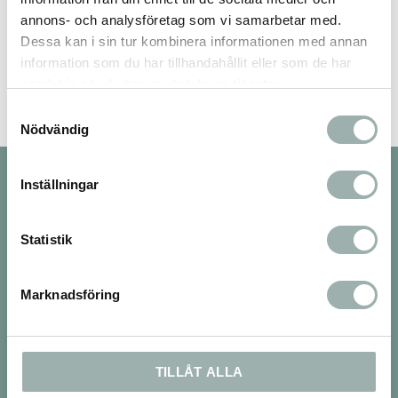
annons- och analysföretag som vi samarbetar med.
Bli den första att lämna ett omdöme.
Dessa kan i sin tur kombinera informationen med annan
information som du har tillhandahållit eller som de har
samlat in när du har använt deras tjänster.
Samtyckesval
Nödvändig
Nyhetsbrev
Inställningar
Statistik
PRENUMERERA
Marknadsföring
Dina personuppgifter behandlas i enlighet med vår
integritetspolicy
.
Om oss
TILLÅT ALLA