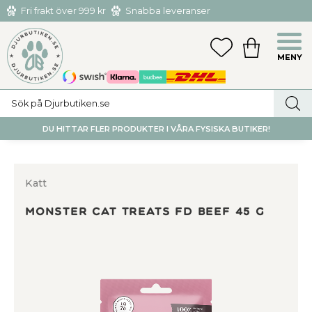
Fri frakt över 999 kr
Snabba leveranser
Hämta och returnera i butiken i Tumba eller Huddinge C
Meny
FAVORITER
KUNDVAGN
utan kostnad
DU HITTAR FLER PRODUKTER I VÅRA FYSISKA BUTIKER!
Katt
Monster Cat Treats FD Beef 45 g