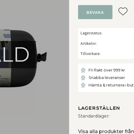
Lägg ti
BEVAKA
Lagerstatus
Artikelnr
ÅLD
Tillverkare
Fri frakt över 999 kr
Snabba leveranser
Hämta & returnera i bu
Lagerställen
Standardlager
Visa alla produkter frå