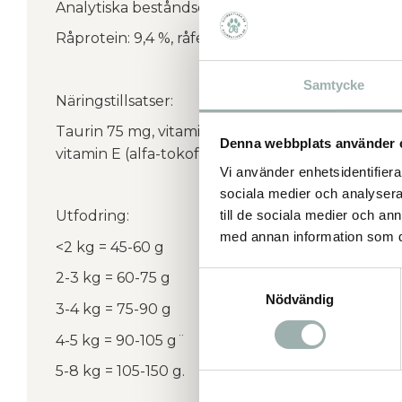
Analytiska beståndsdelar:
Råprotein: 9,4 %, råfett: 9,2 %, växttråd: 0,3 %, råa
Samtycke
Näringstillsatser:
Taurin 75 mg, vitamin A (retinol) 2200 IE, vitamin
Denna webbplats använder 
vitamin E (alfa-tokoferol) 75 mg.
Vi använder enhetsidentifierar
sociala medier och analysera 
till de sociala medier och a
Utfodring:
med annan information som du 
<2 kg = 45-60 g
2-3 kg = 60-75 g
Samtyckesval
Nödvändig
3-4 kg = 75-90 g
4-5 kg = 90-105 g¨
5-8 kg = 105-150 g.