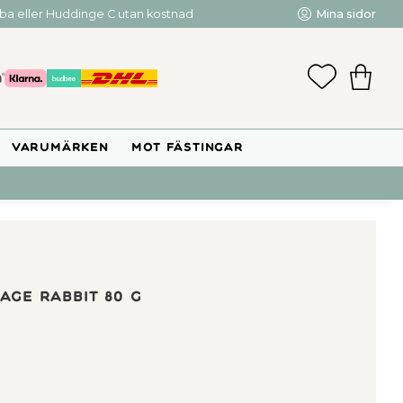
mba eller Huddinge C utan kostnad
Mina sidor
FAVORIT
KUNDV
VARUMÄRKEN
MOT FÄSTINGAR
age Rabbit 80 g