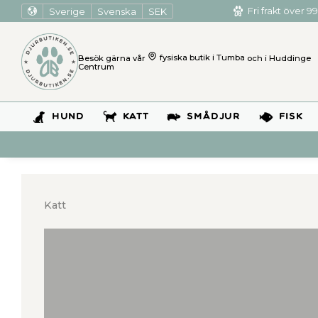
Sverige
Svenska
SEK
Fri frakt över 99
Besök gärna vår
fysiska butik i Tumba
och i Huddinge
Centrum
HUND
KATT
SMÅDJUR
FISK
Katt