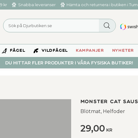
9 kr
Snabba leveranser
Hämta och returnera i butiken i Tu
FÅGEL
VILDFÅGEL
KAMPANJER
NYHETER
DU HITTAR FLER PRODUKTER I VÅRA FYSISKA BUTIKER!
Monster Cat Saus
Blötmat, Helfoder
29,00
KR