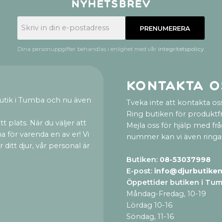
Nyhetsbrev
PRENUMERERA
Dina personuppgifter behandlas i enlighet med vår
integritetspolicy
.
Kontakta o
utik i Tumba och nu även
Tveka inte att kontakta oss
Ring butiken för produktf
t plats. När du väljer att
Mejla oss för hjälp med fr
a för varenda en av er! Vi
nummer kan vi även ringa
ditt djur, vår personal är
Butiken:
08-53037998
E-post:
info@djurbutiken
Öppettider butiken i Tu
Måndag-Fredag, 10-19
Lördag 10-16
Söndag, 11-16