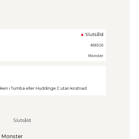
ll i favoriter
Slutsåld
466516
Monster
tiken i Tumba eller Huddinge C utan kostnad
Slutsåld
n Monster