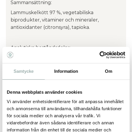
Sammansättning:
Lammuskelkött 97 %, vegetabiliska
biprodukter, vitaminer och mineraler,
antioxidanter (citronsyra), tapioka.
Analytiska beståndsdelar:
Råprotein: 9,1 %, råfett: 12,5 %, växttråd: 0,3 %,
råaska: 2,2 %, vatten: 66,7 %.
Samtycke
Information
Om
Näringstillsatser:
Denna webbplats använder cookies
Taurin 75 mg, vitamin A (retinol) 2200 IE,
Vi använder enhetsidentifierare för att anpassa innehållet
vitamin D (kolekalciferol) 200 IE, vitamin E
och annonserna till användarna, tillhandahålla funktioner
(alfa-tokoferol) 75 mg.
för sociala medier och analysera vår trafik. Vi
vidarebefordrar även sådana identifierare och annan
information från din enhet till de sociala medier och
Utfodring: