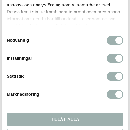
annons- och analysföretag som vi samarbetar med.
<2 kg = 45-60 g
Dessa kan i sin tur kombinera informationen med annan
information som du har tillhandahållit eller som de har
2-3 kg = 60-75 g
samlat in när du har använt deras tjänster.
3-4 kg = 75-90 g
Samtyckesval
4-5 kg = 90-105 g
Nödvändig
5-8 kg = 105-150 g.
Inställningar
Omdömen
Statistik
Du
Marknadsföring
TILLÅT ALLA