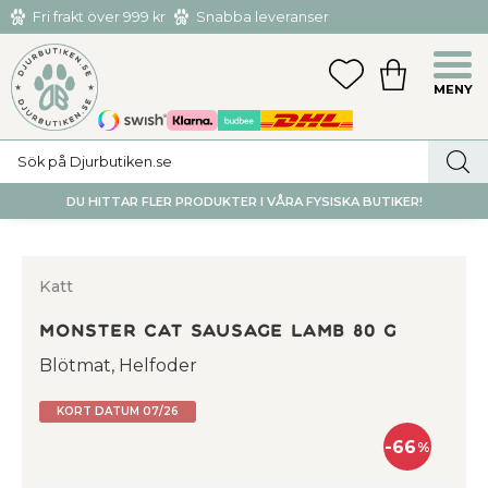
Fri frakt över 999 kr
Snabba leveranser
Hämta och returnera i butiken i Tumba eller Huddinge C
Meny
FAVORITER
KUNDVAGN
utan kostnad
DU HITTAR FLER PRODUKTER I VÅRA FYSISKA BUTIKER!
Katt
Monster Cat Sausage Lamb 80 g
Blötmat, Helfoder
KORT DATUM 07/26
66
%