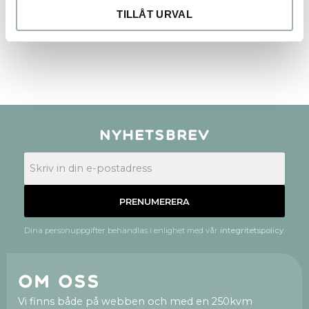
TILLÅT URVAL
Bli den första att lämna ett omdöme.
Nyhetsbrev
PRENUMERERA
Dina personuppgifter behandlas i enlighet med vår
integritetspolicy
.
Om oss
Vi finns både på webben och med en 250kvm