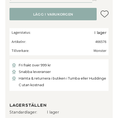
Lägg till
LÄGG I VARUKORGEN
Lagerstatus
I lager
Artikelnr
466576
Tillverkare
Monster
Fri frakt över 999 kr
Snabba leveranser
Hämta & returnera i butiken i Tumba eller Huddinge
C utan kostnad
Lagerställen
Standardlager
I lager