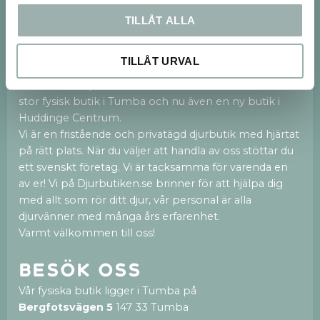
Dina personuppgifter behandlas i enlighet med vår
integritetspolicy
.
TILLÅT ALLA
Om oss
TILLÅT URVAL
Vi finns både på webben och med en 250kvm
stor fysisk butik i Tumba och nu även en ny butik i
Huddinge Centrum.
Vi är en fristående och privatägd djurbutik med hjärtat
på rätt plats. När du väljer att handla av oss stöttar du
ett svenskt företag. Vi är tacksamma för varenda en
av er! Vi på Djurbutiken.se brinner för att hjälpa dig
med allt som rör ditt djur, vår personal är alla
djurvänner med många års erfarenhet.
Varmt välkommen till oss!
Besök oss
Vår fysiska butik ligger i Tumba på
Bergfotsvägen 5
147 33 Tumba