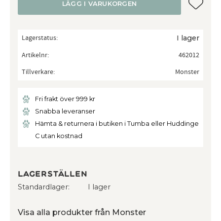
Lägg till
LÄGG I VARUKORGEN
Lagerstatus
I lager
Artikelnr
462012
Tillverkare
Monster
Fri frakt över 999 kr
Snabba leveranser
Hämta & returnera i butiken i Tumba eller Huddinge
C utan kostnad
Lagerställen
Standardlager
I lager
Visa alla produkter från Monster