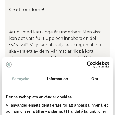
Ge ett omdöme!
Att bli med kattunge är underbart! Men visst
kan det vara fullt upp och innebära en del
svåra val? Vi tycker att välja kattungemat inte
ska vara ett av dem! Vår mat är rik på kött,
glutenfri och energität. Den ser till att din
kattunge får all näring den behöver. Så att du
får mer värdefull tid över till din nya fyrbenta
vän.
Samtycke
Information
Om
Omdömen
Denna webbplats använder cookies
Vi använder enhetsidentifierare för att anpassa innehållet
Du
och annonserna till användarna, tillhandahålla funktioner