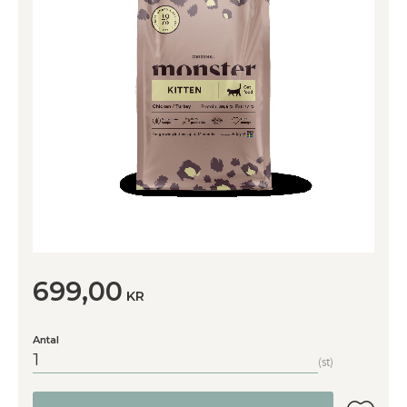
699,00
KR
Antal
st