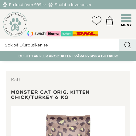
Fri frakt över 999 kr
Snabba leveranser
Hämta och returnera i butiken i Tumba eller Huddinge C
Meny
FAVORITER
KUNDVAGN
utan kostnad
DU HITTAR FLER PRODUKTER I VÅRA FYSISKA BUTIKER!
Katt
Monster Cat Orig. Kitten
Chick/Turkey 6 kg