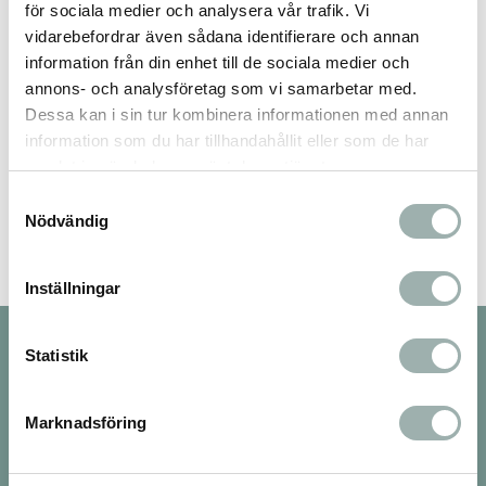
för sociala medier och analysera vår trafik. Vi
vidarebefordrar även sådana identifierare och annan
information från din enhet till de sociala medier och
annons- och analysföretag som vi samarbetar med.
Dessa kan i sin tur kombinera informationen med annan
information som du har tillhandahållit eller som de har
Bli den första att lämna ett omdöme.
samlat in när du har använt deras tjänster.
Samtyckesval
Nödvändig
Inställningar
Nyhetsbrev
Statistik
Marknadsföring
PRENUMERERA