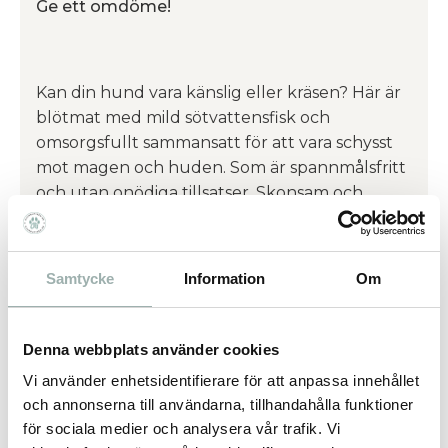
Ge ett omdöme!
Kan din hund vara känslig eller kräsen? Här är
blötmat med mild sötvattensfisk och
omsorgsfullt sammansatt för att vara schysst
mot magen och huden. Som är spannmålsfritt
och utan onödiga tillsatser. Skonsam och
delikat på samma gång – precis så som vi
tycker att en extra snäll blötmat ska vara.
Samtycke
Information
Om
Omdömen
Denna webbplats använder cookies
Du
Vi använder enhetsidentifierare för att anpassa innehållet
och annonserna till användarna, tillhandahålla funktioner
för sociala medier och analysera vår trafik. Vi