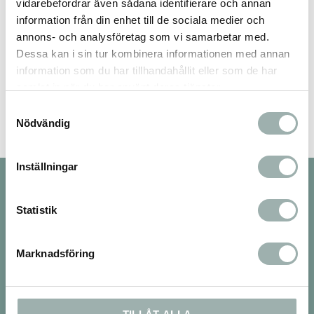
vidarebefordrar även sådana identifierare och annan
information från din enhet till de sociala medier och
annons- och analysföretag som vi samarbetar med.
Dessa kan i sin tur kombinera informationen med annan
Bli den första att lämna ett omdöme.
information som du har tillhandahållit eller som de har
samlat in när du har använt deras tjänster.
Samtyckesval
Nödvändig
Inställningar
Nyhetsbrev
Statistik
Marknadsföring
PRENUMERERA
Dina personuppgifter behandlas i enlighet med vår
integritetspolicy
.