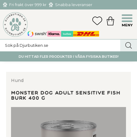
Fri frakt över 999 kr
Snabba leveranser
Hämta och returnera i butiken i Tumba eller Huddinge C
Meny
FAVORITER
KUNDVAGN
utan kostnad
DU HITTAR FLER PRODUKTER I VÅRA FYSISKA BUTIKER!
Hund
Monster Dog Adult Sensitive Fish
Burk 400 g