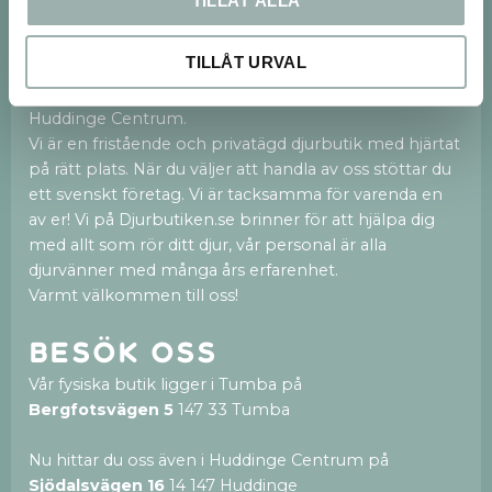
TILLÅT ALLA
Om oss
TILLÅT URVAL
Vi finns både på webben och med en 250kvm
stor fysisk butik i Tumba och nu även en ny butik i
Huddinge Centrum.
Vi är en fristående och privatägd djurbutik med hjärtat
på rätt plats. När du väljer att handla av oss stöttar du
ett svenskt företag. Vi är tacksamma för varenda en
av er! Vi på Djurbutiken.se brinner för att hjälpa dig
med allt som rör ditt djur, vår personal är alla
djurvänner med många års erfarenhet.
Varmt välkommen till oss!
Besök oss
Vår fysiska butik ligger i Tumba på
Bergfotsvägen 5
147 33 Tumba
Nu hittar du oss även i Huddinge Centrum på
Sjödalsvägen 16
14 147 Huddinge