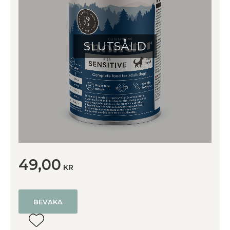
SLUTSÅLD
49,00
KR
BEVAKA
Lägg till i favoriter