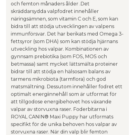
och femton månaders ålder .Det
skräddarsydda valpfodret innehåller
näringsämnen, som vitamin C och E, som kan
bidra till att stödja utvecklingen av valpens
immunförsvar. Det har berikats med Omega 3-
fettsyror (som DHA) som kan stödja hjärnans
utveckling hos valpar. Kombinationen av
gynnsam prebiotika (som FOS, MOS och
betmassa) samt mycket lättsmälta proteiner
bidrar till att stödja en hälsosam balans av
tarmens mikrobiota (tarmflora) och god
matsmältning. Dessutom innehåller fodret ett
optimalt energiinnehåll som är utformat för
att tillgodose energibehovet hos växande
valpar av storvuxna raser. Foderbitarna i
ROYAL CANIN® Maxi Puppy har utformats
specifikt för de unika behoven hos valpar av
storvuxna raser. När din valp blir femton