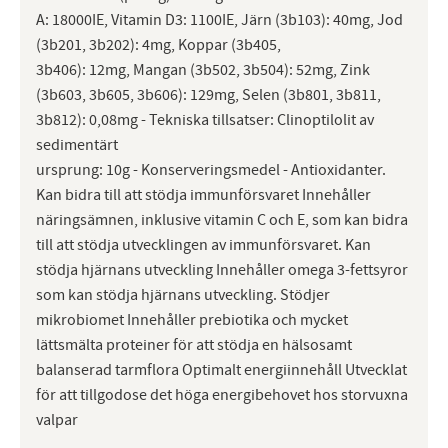
A: 18000IE, Vitamin D3: 1100IE, Järn (3b103): 40mg, Jod
(3b201, 3b202): 4mg, Koppar (3b405,
3b406): 12mg, Mangan (3b502, 3b504): 52mg, Zink
(3b603, 3b605, 3b606): 129mg, Selen (3b801, 3b811,
3b812): 0,08mg - Tekniska tillsatser: Clinoptilolit av
sedimentärt
ursprung: 10g - Konserveringsmedel - Antioxidanter.
Kan bidra till att stödja immunförsvaret Innehåller
näringsämnen, inklusive vitamin C och E, som kan bidra
till att stödja utvecklingen av immunförsvaret. Kan
stödja hjärnans utveckling Innehåller omega 3-fettsyror
som kan stödja hjärnans utveckling. Stödjer
mikrobiomet Innehåller prebiotika och mycket
lättsmälta proteiner för att stödja en hälsosamt
balanserad tarmflora Optimalt energiinnehåll Utvecklat
för att tillgodose det höga energibehovet hos storvuxna
valpar