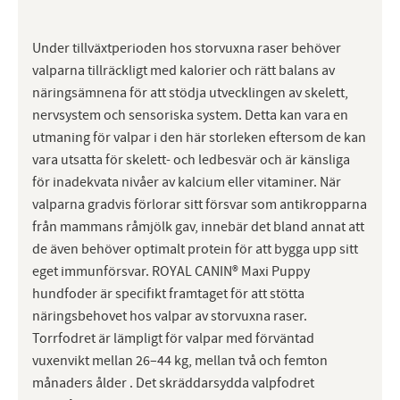
Under tillväxtperioden hos storvuxna raser behöver
valparna tillräckligt med kalorier och rätt balans av
näringsämnena för att stödja utvecklingen av skelett,
nervsystem och sensoriska system. Detta kan vara en
utmaning för valpar i den här storleken eftersom de kan
vara utsatta för skelett- och ledbesvär och är känsliga
för inadekvata nivåer av kalcium eller vitaminer. När
valparna gradvis förlorar sitt försvar som antikropparna
från mammans råmjölk gav, innebär det bland annat att
de även behöver optimalt protein för att bygga upp sitt
eget immunförsvar. ROYAL CANIN® Maxi Puppy
hundfoder är specifikt framtaget för att stötta
näringsbehovet hos valpar av storvuxna raser.
Torrfodret är lämpligt för valpar med förväntad
vuxenvikt mellan 26–44 kg, mellan två och femton
månaders ålder . Det skräddarsydda valpfodret