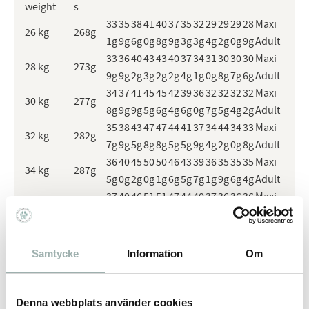
weight
s
33
35
38
41
40
37
35
32
29
29
29
28
Maxi
26 kg
268g
1g
9g
6g
0g
8g
9g
3g
3g
4g
2g
0g
9g
Adult
33
36
40
43
43
40
37
34
31
30
30
30
Maxi
28 kg
273g
9g
9g
2g
3g
2g
2g
4g
1g
0g
8g
7g
6g
Adult
34
37
41
45
45
42
39
36
32
32
32
32
Maxi
30 kg
277g
8g
9g
9g
5g
6g
4g
6g
0g
7g
5g
4g
2g
Adult
35
38
43
47
47
44
41
37
34
44
34
33
Maxi
32 kg
282g
7g
9g
5g
8g
8g
5g
5g
9g
4g
2g
0g
8g
Adult
36
40
45
50
50
46
43
39
36
35
35
35
Maxi
34 kg
287g
5g
0g
2g
0g
1g
6g
5g
7g
1g
9g
6g
4g
Adult
37
40
46
51
51
47
44
40
37
36
36
36
Maxi
35 kg
289g
0g
5g
0g
1g
2g
7g
5g
7g
0g
7g
5g
2g
Adult
37
41
46
52
52
49
45
42
40
37
37
36
Maxi
36 kg
292g
4g
0g
8g
2g
3g
0g
9g
7g
0g
5g
3g
9g
Adult
Samtycke
Information
Om
38
42
48
54
54
51
47
44
41
39
38
38
Maxi
38 kg
297g
3g
0g
4g
3g
4g
1g
8g
5g
8g
1g
9g
5g
Adult
39
43
50
56
56
53
49
46
43
40
40
40
Maxi
Denna webbplats använder cookies
40 kg
302g