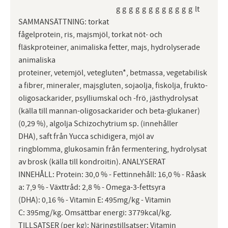
g
g
g
g
g
g
g
g
g
g
g
g
lt
SAMMANSÄTTNING: torkat
fågelprotein, ris, majsmjöl, torkat nöt- och
fläskproteiner, animaliska fetter, majs, hydrolyserade
animaliska
proteiner, vetemjöl, vetegluten*, betmassa, vegetabilisk
a fibrer, mineraler, majsgluten, sojaolja, fiskolja, frukto-
oligosackarider, psylliumskal och -frö, jästhydrolysat
(källa till mannan-oligosackarider och beta-glukaner)
(0,29 %), algolja Schizochytrium sp. (innehåller
DHA), saft från Yucca schidigera, mjöl av
ringblomma, glukosamin från fermentering, hydrolysat
av brosk (källa till kondroitin). ANALYSERAT
INNEHÅLL: Protein: 30,0 % - Fettinnehåll: 16,0 % - Råask
a: 7,9 % - Växttråd: 2,8 % - Omega-3-fettsyra
(DHA): 0,16 % - Vitamin E: 495mg/kg - Vitamin
C: 395mg/kg. Omsättbar energi: 3779kcal/kg.
TILLSATSER (per kg): Näringstillsatser: Vitamin