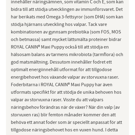
innehåller näringsämnen, som vitamin C och E, som kan
bidra till att stödja utvecklingen av immunförsvaret. Det
har berikats med Omega 3-fettsyror (som DHA) som kan
stödja hjärnans utveckling hos valpar. Tack vare
kombinationen av gynnsam prebiotika (som FOS, MOS
och betmassa) samt mycket lättsmälta proteiner bidrar
ROYAL CANIN® Maxi Puppy också till att stödja en
hälsosam balans av tarmens mikrobiota (tarmflora) och
god matsmältning. Dessutom innehåller fodret ett
optimalt energiinnehåll utformat för att tillgodose
energibehovet hos växande valpar av storvuxna raser.
Foderbitarna i ROYAL CANIN® Maxi Puppy har även
utformats specifikt för att stödja de unika behoven hos
valpar av storvuxna raser. Visste du att valpars
näringsbehov förändras när de växer? När din valp (av
storvuxen ras) blir femton månader kommer den att
behöva ett annat foder som är speciellt anpassat för att
tillgodose näringsbehovet hos en vuxen hund. I detta