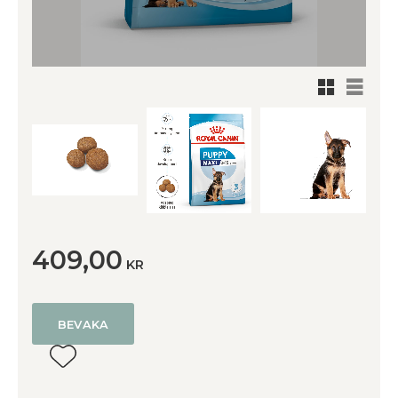
Rutnätsv
Listvy
409,00
KR
BEVAKA
Lägg till i favoriter