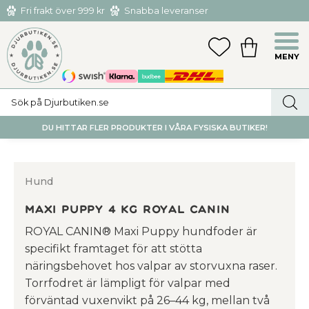
Fri frakt över 999 kr
Snabba leveranser
Hämta och returnera i butiken i Tumba eller Huddinge C
Meny
FAVORITER
KUNDVAGN
utan kostnad
DU HITTAR FLER PRODUKTER I VÅRA FYSISKA BUTIKER!
Hund
Maxi Puppy 4 kg Royal Canin
ROYAL CANIN® Maxi Puppy hundfoder är
specifikt framtaget för att stötta
näringsbehovet hos valpar av storvuxna raser.
Torrfodret är lämpligt för valpar med
förväntad vuxenvikt på 26–44 kg, mellan två