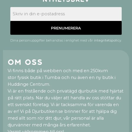
PRENUMERERA
Dina personuppgifter behandlas i enlighet med vår
integritetspolicy
.
Om oss
Vi finns både på webben och med en 250kvm
stor fysisk butik i Tumba och nu även en ny butik i
Huddinge Centrum.
Vi är en fristående och privatägd djurbutik med hjärtat
på rätt plats. När du väljer att handla av oss stöttar du
ett svenskt företag. Vi är tacksamma för varenda en
av er! Vi på Djurbutiken.se brinner för att hjälpa dig
med allt som rör ditt djur, vår personal är alla
djurvänner med många års erfarenhet.
Varmt välkommen till oss!