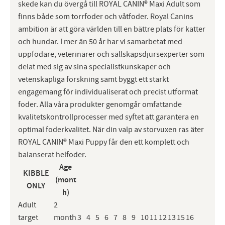
skede kan du övergå till ROYAL CANIN® Maxi Adult som
finns både som torrfoder och våtfoder. Royal Canins
ambition är att göra världen till en bättre plats för katter
och hundar. I mer än 50 år har vi samarbetat med
uppfödare, veterinärer och sällskapsdjursexperter som
delat med sig av sina specialistkunskaper och
vetenskapliga forskning samt byggt ett starkt
engagemang för individualiserat och precist utformat
foder. Alla våra produkter genomgår omfattande
kvalitetskontrollprocesser med syftet att garantera en
optimal foderkvalitet. När din valp av storvuxen ras äter
ROYAL CANIN® Maxi Puppy får den ett komplett och
balanserat helfoder.
Age
KIBBLE
(mont
ONLY
h)
Adult
2
target
month
3
4
5
6
7
8
9
10
11
12
13
15
16