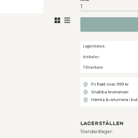
Rutnätsvy
Listvy
Lagerstatus
Artikelnr
Tillverkare
Fri frakt över 999 kr
Snabba leveranser
Hämta & returnera i bu
Lagerställen
Standardlager