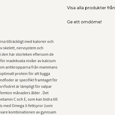
Visa alla produkter från
Ge ett omdöme!
na tillräckligt med kalorier och
av skelett, nervsystem och
i den här storleken eftersom de
a för inadekvata nivåer av kalcium
var som antikropparna från mammans
optimalt protein för att bygga
dfoder är specifikt framtaget för
rrfodret är lämpligt för valpar
 femton månaders ålder . Det
tamin C och E, som kan bidra till
ats med Omega 3-fettsyror (som
ck vare kombinationen av gynnsam