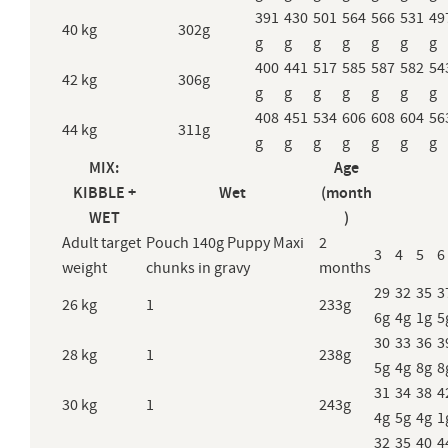
391
430
501
564
566
531
49
40 kg
302g
g
g
g
g
g
g
g
400
441
517
585
587
582
54
42 kg
306g
g
g
g
g
g
g
g
408
451
534
606
608
604
56
44 kg
311g
g
g
g
g
g
g
g
MIX:
Age
KIBBLE +
Wet
(month
WET
)
Adult target
Pouch 140g Puppy Maxi
2
3
4
5
6
weight
chunks in gravy
months
29
32
35
3
26 kg
1
233g
6g
4g
1g
5
30
33
36
3
28 kg
1
238g
5g
4g
8g
8
31
34
38
4
30 kg
1
243g
4g
5g
4g
1
32
35
40
4