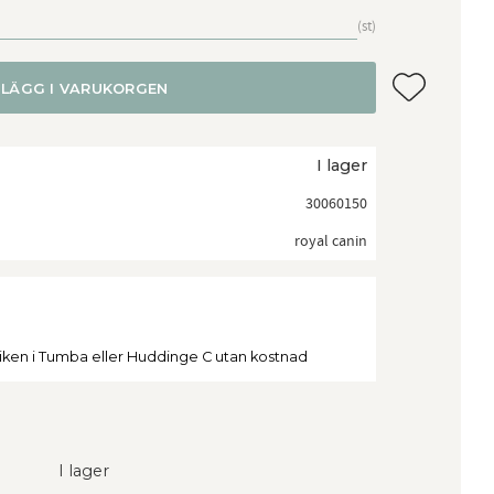
st
Lägg till i f
LÄGG I VARUKORGEN
I lager
30060150
royal canin
tiken i Tumba eller Huddinge C utan kostnad
I lager