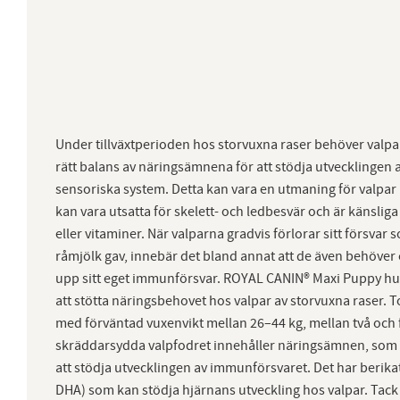
Under tillväxtperioden hos storvuxna raser behöver valpar
rätt balans av näringsämnena för att stödja utvecklingen 
sensoriska system. Detta kan vara en utmaning för valpar 
kan vara utsatta för skelett- och ledbesvär och är känslig
eller vitaminer. När valparna gradvis förlorar sitt förs
råmjölk gav, innebär det bland annat att de även behöver 
upp sitt eget immunförsvar. ROYAL CANIN® Maxi Puppy hun
att stötta näringsbehovet hos valpar av storvuxna raser. To
med förväntad vuxenvikt mellan 26–44 kg, mellan två och
skräddarsydda valpfodret innehåller näringsämnen, som vi
att stödja utvecklingen av immunförsvaret. Det har berik
DHA) som kan stödja hjärnans utveckling hos valpar. Ta