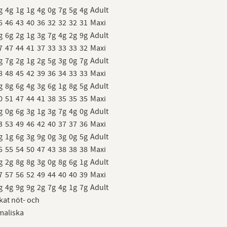
g
4g
1g
1g
4g
0g
7g
5g
4g
Adult
6
46
43
40
36
32
32
32
31
Maxi
g
6g
2g
1g
3g
7g
4g
2g
9g
Adult
7
47
44
41
37
33
33
33
32
Maxi
g
7g
2g
1g
2g
5g
3g
0g
7g
Adult
8
48
45
42
39
36
34
33
33
Maxi
g
8g
6g
4g
3g
6g
1g
8g
5g
Adult
0
51
47
44
41
38
35
35
35
Maxi
g
0g
6g
3g
1g
3g
7g
4g
0g
Adult
3
53
49
46
42
40
37
37
36
Maxi
g
1g
6g
3g
9g
0g
3g
0g
5g
Adult
5
55
54
50
47
43
38
38
38
Maxi
g
2g
8g
8g
3g
0g
8g
6g
1g
Adult
7
57
56
52
49
44
40
40
39
Maxi
g
4g
9g
9g
2g
7g
4g
1g
7g
Adult
kat nöt- och
imaliska