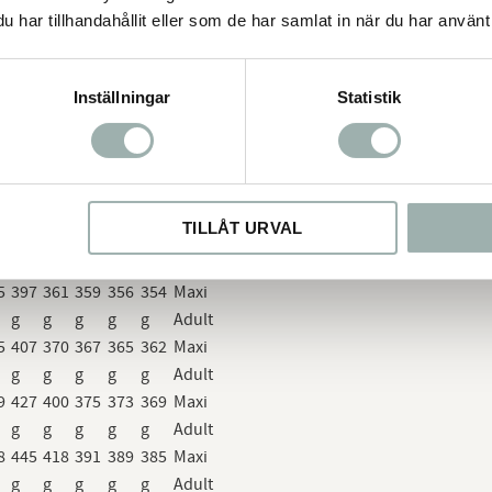
har tillhandahållit eller som de har samlat in när du har använt 
10
11
12
13
15
16
3
323
294
292
290
289
Maxi
Inställningar
Statistik
g
g
g
g
g
Adult
4
341
310
308
307
306
Maxi
g
g
g
g
g
Adult
6
360
327
325
324
322
Maxi
g
g
g
g
g
Adult
TILLÅT URVAL
5
379
344
442
340
338
Maxi
g
g
g
g
g
Adult
5
397
361
359
356
354
Maxi
g
g
g
g
g
Adult
5
407
370
367
365
362
Maxi
g
g
g
g
g
Adult
9
427
400
375
373
369
Maxi
g
g
g
g
g
Adult
8
445
418
391
389
385
Maxi
g
g
g
g
g
Adult