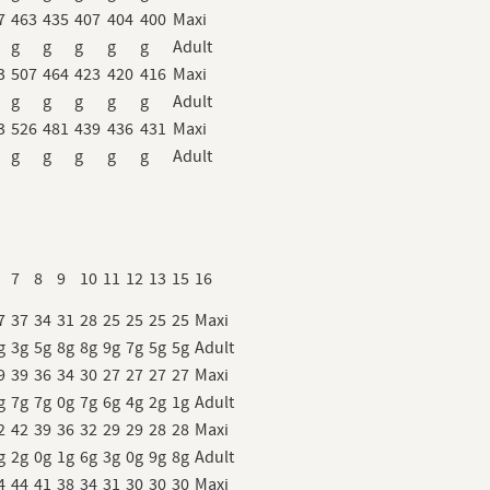
7
463
435
407
404
400
Maxi
g
g
g
g
g
Adult
3
507
464
423
420
416
Maxi
g
g
g
g
g
Adult
3
526
481
439
436
431
Maxi
g
g
g
g
g
Adult
7
8
9
10
11
12
13
15
16
7
37
34
31
28
25
25
25
25
Maxi
g
3g
5g
8g
8g
9g
7g
5g
5g
Adult
9
39
36
34
30
27
27
27
27
Maxi
g
7g
7g
0g
7g
6g
4g
2g
1g
Adult
2
42
39
36
32
29
29
28
28
Maxi
g
2g
0g
1g
6g
3g
0g
9g
8g
Adult
4
44
41
38
34
31
30
30
30
Maxi