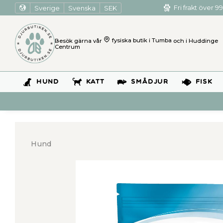
Sverige
Svenska
SEK
Fri frakt över 99
Besök gärna vår
fysiska butik i Tumba
och i Huddinge
Centrum
HUND
KATT
SMÅDJUR
FISK
Hund