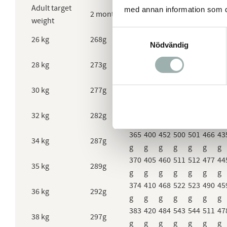
Adult target
med annan information som du 
2 months
3
4
5
6
7
8
9
weight
Samtyckesval
331
359
386
410
408
379
35
26 kg
268g
Nödvändig
g
g
g
g
g
g
g
339
369
402
433
432
402
37
28 kg
273g
g
g
g
g
g
g
g
348
379
419
455
456
424
39
30 kg
277g
g
g
g
g
g
g
g
357
389
435
478
478
445
41
32 kg
282g
g
g
g
g
g
g
g
365
400
452
500
501
466
43
34 kg
287g
g
g
g
g
g
g
g
370
405
460
511
512
477
44
35 kg
289g
g
g
g
g
g
g
g
374
410
468
522
523
490
45
36 kg
292g
g
g
g
g
g
g
g
383
420
484
543
544
511
47
38 kg
297g
g
g
g
g
g
g
g