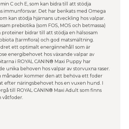
in C och E, som kan bidra till att stödja
ns immunförsvar. Det har berikats med Omega
om kan stödja hjärnans utveckling hos valpar.
sam prebiotika (som FOS, MOS och betmassa)
proteiner bidrar till att stödja en hälsosam
obiota (tarmflora) och god matsmältning.
dret ett optimalt energiinnehåll som är
odose energibehovet hos växande valpar av
bitarna i ROYAL CANIN® Maxi Puppy har
 de unika behoven hos valpar av storvuxna raser.
on månader kommer den att behöva ett foder
sat efter näringsbehovet hos en vuxen hund. I
rgå till ROYAL CANIN® Maxi Adult som finns
 våtfoder.