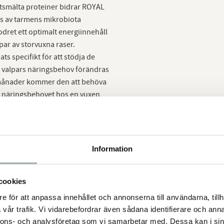
tsmälta proteiner bidrar ROYAL
ns av tarmens mikrobiota
dret ett optimalt energiinnehåll
par av storvuxna raser.
s specifikt för att stödja de
tt valpars näringsbehov förändras
n månader kommer den att behöva
ose näringsbehovet hos en vuxen
 Adult som finns både som
rlden till en bättre plats för
ppfödare, veterinärer och
istkunskaper och vetenskapliga
Information
iserat och precist utformat foder.
lprocesser med syftet att
cookies
uxen ras äter ROYAL CANIN® Maxi
e för att anpassa innehållet och annonserna till användarna, tillh
vår trafik. Vi vidarebefordrar även sådana identifierare och anna
nnons- och analysföretag som vi samarbetar med. Dessa kan i sin