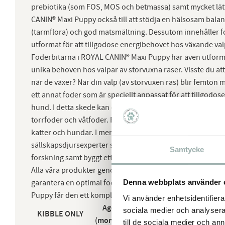
prebiotika (som FOS, MOS och betmassa) samt mycket lät
CANIN® Maxi Puppy också till att stödja en hälsosam bala
(tarmflora) och god matsmältning. Dessutom innehåller fo
utformat för att tillgodose energibehovet hos växande val
Foderbitarna i ROYAL CANIN® Maxi Puppy har även utformat
unika behoven hos valpar av storvuxna raser. Visste du a
när de växer? När din valp (av storvuxen ras) blir femto
ett annat foder som är speciellt anpassat för att tillgod
hund. I detta skede kan du övergå till ROYAL CANIN® Maxi
torrfoder och våtfoder. Royal Canins ambition är att göra vä
katter och hundar. I mer än 50 år har vi samarbetat med u
sällskapsdjursexperter som delat med sig av sina special
Samtycke
forskning samt byggt ett starkt engagemang för individual
Alla våra produkter genomgår omfattande kvalitetskontrol
Denna webbplats använder 
garantera en optimal foderkvalitet. När din valp av storv
Puppy får den ett komplett och balanserat helfoder.
Vi använder enhetsidentifierar
Age
sociala medier och analysera 
KIBBLE ONLY
(month)
till de sociala medier och a