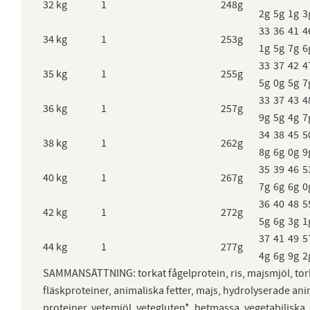
32 kg
1
248g
2g
5g
1g
3
33
36
41
4
34 kg
1
253g
1g
5g
7g
6
33
37
42
4
35 kg
1
255g
5g
0g
5g
7
33
37
43
4
36 kg
1
257g
9g
5g
4g
7
34
38
45
5
38 kg
1
262g
8g
6g
0g
9
35
39
46
5
40 kg
1
267g
7g
6g
6g
0
36
40
48
5
42 kg
1
272g
5g
6g
3g
1
37
41
49
5
44 kg
1
277g
4g
6g
9g
2
SAMMANSÄTTNING: torkat fågelprotein, ris, majsmjöl, tor
fläskproteiner, animaliska fetter, majs, hydrolyserade an
proteiner, vetemjöl, vetegluten*, betmassa, vegetabiliska