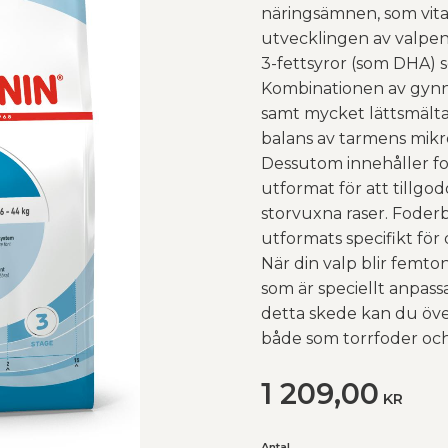
näringsämnen, som vitam
utvecklingen av valpe
3-fettsyror (som DHA) s
Kombinationen av gynn
samt mycket lättsmälta 
balans av tarmens mikr
Dessutom innehåller fo
utformat för att tillg
storvuxna raser. Foder
utformats specifikt för
När din valp blir femt
som är speciellt anpas
detta skede kan du öve
både som torrfoder och
1 209,00
KR
Antal