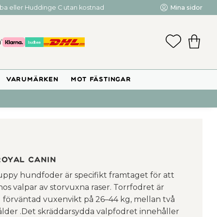
mba eller Huddinge C utan kostnad
Mina sidor
FAVORIT
KUNDV
VARUMÄRKEN
MOT FÄSTINGAR
Royal Canin
py hundfoder är specifikt framtaget för att
os valpar av storvuxna raser. Torrfodret är
d förväntad vuxenvikt på 26–44 kg, mellan två
der .Det skräddarsydda valpfodret innehåller