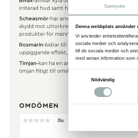
Bivax-
avvisar kyla och vatten, skyddar mot väde
Samtycke
irriterad hud samt har vissa antibiotiska egenska
Scheasmör-
har använts under flera tusen år 
skydd mot uttorkning. Mycket populär i dagen
Denna webbplats använder 
produkter för människor. Förebygger torr och 
Vi använder enhetsidentifierar
sociala medier och analysera 
Rosmarin-
bidrar till att stimulera blodcirkulati
till de sociala medier och a
uppiggande effekt, kan även verka svamp- och
med annan information som du 
Timjan-
kan ha en antiseptiskt och antioxidant ef
timjan flitigt till omslag på sår.
Samtyckesval
Nödvändig
Omdömen
Du