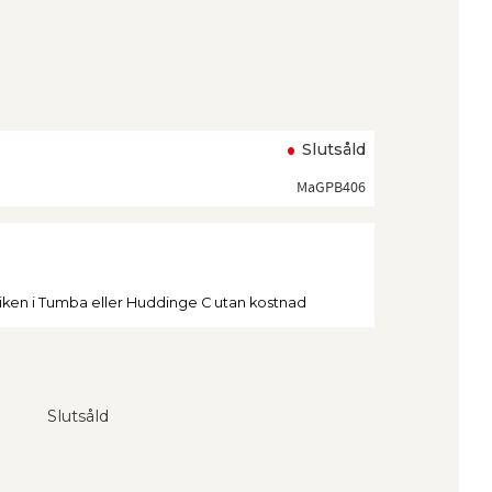
ll i favoriter
Slutsåld
MaGPB406
tiken i Tumba eller Huddinge C utan kostnad
Slutsåld