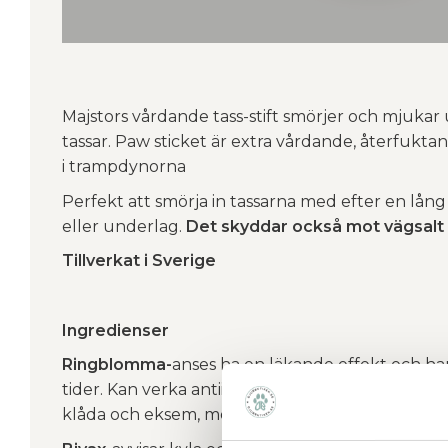
Majstors vårdande tass-stift smörjer och mjukar 
tassar. Paw sticket är extra vårdande, återfukt
i trampdynorna
Perfekt att smörja in tassarna med efter en lån
eller underlag.
Det skyddar också mot vägsalt o
Tillverkat i Sverige
Ingredienser
Ringblomma-
anses ha en läkande effekt och h
tider. Kan verka antiinflammatorisk och hjälper ti
klåda och eksem, med mera.