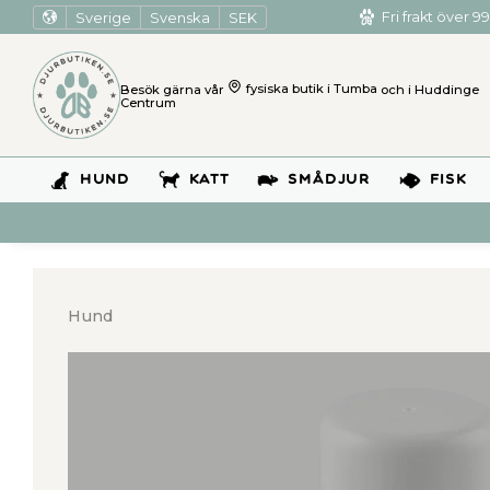
Sverige
Svenska
SEK
Fri frakt över 99
Besök gärna vår
fysiska butik i Tumba
och i Huddinge
Centrum
HUND
KATT
SMÅDJUR
FISK
Hund