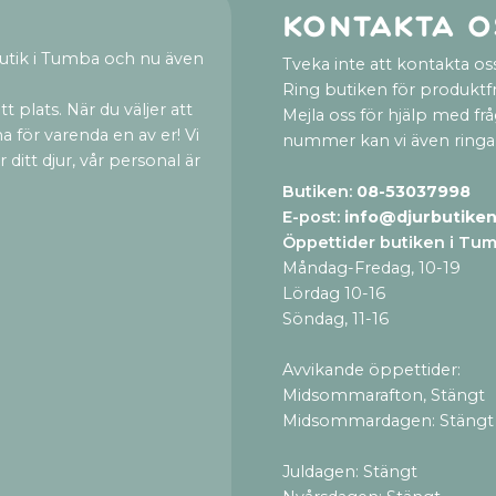
Kontakta o
utik i Tumba och nu även
Tveka inte att kontakta oss
Ring butiken för produktf
t plats. När du väljer att
Mejla oss för hjälp med fr
a för varenda en av er! Vi
nummer kan vi även ringa
ditt djur, vår personal är
Butiken:
08-53037998
E-post:
info@djurbutiken
Öppettider butiken i Tu
Måndag-Fredag, 10-19
Lördag 10-16
Söndag, 11-16
Avvikande öppettider:
Midsommarafton, Stängt
Midsommardagen: Stängt
Juldagen: Stängt