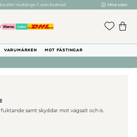
mba eller Huddinge C utan kostnad
Mina sidor
FAVORIT
KUNDV
VARUMÄRKEN
MOT FÄSTINGAR
e
erfuktande samt skyddar mot vägsalt och is.