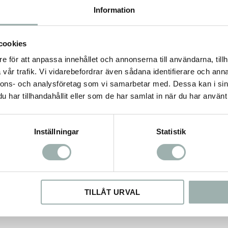
r och vind, lugnar en
Information
per.
Lokalt odlad i Sverige.
som smörjande produkt samt
s naturliga hudvårdande
cookies
sprucken hud.
e för att anpassa innehållet och annonserna till användarna, tillh
vår trafik. Vi vidarebefordrar även sådana identifierare och anna
onen samt har en
nnons- och analysföretag som vi samarbetar med. Dessa kan i sin
 bakteriedödande.
har tillhandahållit eller som de har samlat in när du har använt 
fekt, förr i tiden användes
Inställningar
Statistik
TILLÅT URVAL