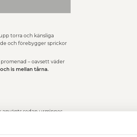
upp torra och känsliga
ande och förebygger sprickor
g promenad – oavsett väder
ch is mellan tårna.
ar använts sedan urminnes
ll vid läkningen av småsår,