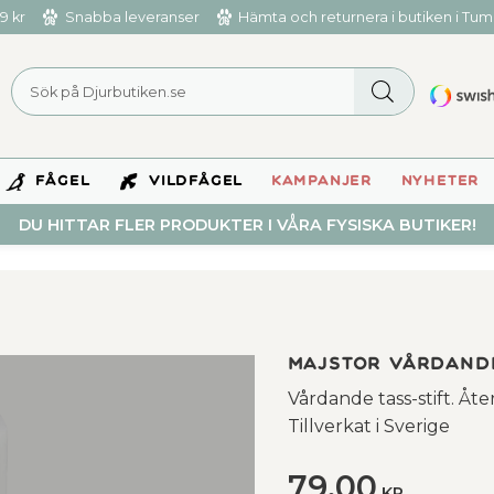
9 kr
Snabba leveranser
Hämta och returnera i butiken i Tu
FÅGEL
VILDFÅGEL
KAMPANJER
NYHETER
DU HITTAR FLER PRODUKTER I VÅRA FYSISKA BUTIKER!
Majstor vårdand
Vårdande tass-stift. Åt
Tillverkat i Sverige
79,00
KR