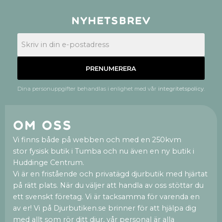
Nyhetsbrev
PRENUMERERA
Dina personuppgifter behandlas i enlighet med vår
integritetspolicy
.
Om oss
Vi finns både på webben och med en 250kvm
stor fysisk butik i Tumba och nu även en ny butik i
Huddinge Centrum.
Vi är en fristående och privatägd djurbutik med hjärtat
på rätt plats. När du väljer att handla av oss stöttar du
ett svenskt företag. Vi är tacksamma för varenda en
av er! Vi på Djurbutiken.se brinner för att hjälpa dig
med allt som rör ditt djur, vår personal är alla