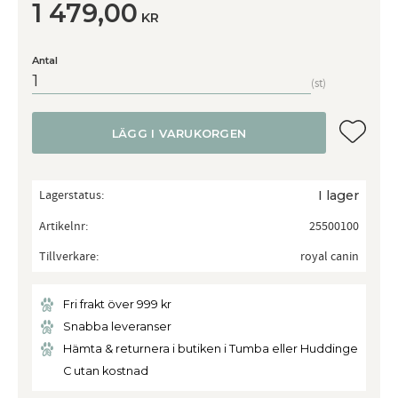
1 479,00
KR
Antal
st
Lägg till
LÄGG I VARUKORGEN
Lagerstatus
I lager
Artikelnr
25500100
Tillverkare
royal canin
Fri frakt över 999 kr
Snabba leveranser
Hämta & returnera i butiken i Tumba eller Huddinge
C utan kostnad