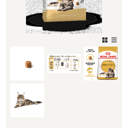
Rutnätsv
Listvy