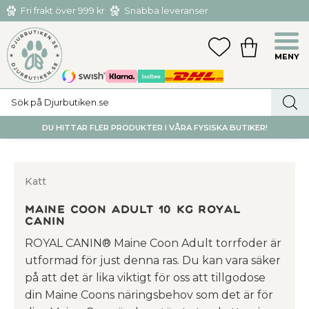
Fri frakt över 999 kr
Snabba leveranser
Hämta och returnera i butiken i Tumba eller Huddinge C
Meny
FAVORITER
KUNDVAGN
utan kostnad
DU HITTAR FLER PRODUKTER I VÅRA FYSISKA BUTIKER!
Katt
Maine Coon Adult 10 kg Royal
Canin
ROYAL CANIN® Maine Coon Adult torrfoder är
utformad för just denna ras. Du kan vara säker
på att det är lika viktigt för oss att tillgodose
din Maine Coons näringsbehov som det är för