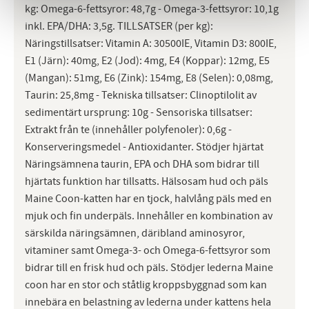
kg: Omega-6-fettsyror: 48,7g - Omega-3-fettsyror: 10,1g
inkl. EPA/DHA: 3,5g. TILLSATSER (per kg):
Näringstillsatser: Vitamin A: 30500IE, Vitamin D3: 800IE,
E1 (Järn): 40mg, E2 (Jod): 4mg, E4 (Koppar): 12mg, E5
(Mangan): 51mg, E6 (Zink): 154mg, E8 (Selen): 0,08mg,
Taurin: 25,8mg - Tekniska tillsatser: Clinoptilolit av
sedimentärt ursprung: 10g - Sensoriska tillsatser:
Extrakt från te (innehåller polyfenoler): 0,6g -
Konserveringsmedel - Antioxidanter. Stödjer hjärtat
Näringsämnena taurin, EPA och DHA som bidrar till
hjärtats funktion har tillsatts. Hälsosam hud och päls
Maine Coon-katten har en tjock, halvlång päls med en
mjuk och fin underpäls. Innehåller en kombination av
särskilda näringsämnen, däribland aminosyror,
vitaminer samt Omega-3- och Omega-6-fettsyror som
bidrar till en frisk hud och päls. Stödjer lederna Maine
coon har en stor och ståtlig kroppsbyggnad som kan
innebära en belastning av lederna under kattens hela