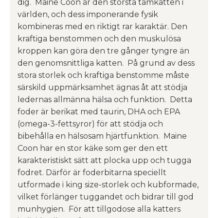
dig. Maine Coon är den största tamkatten i
världen, och dess imponerande fysik
kombineras med en riktigt rar karaktär. Den
kraftiga benstommen och den muskulösa
kroppen kan göra den tre gånger tyngre än
den genomsnittliga katten. På grund av dess
stora storlek och kraftiga benstomme måste
särskild uppmärksamhet ägnas åt att stödja
ledernas allmänna hälsa och funktion. Detta
foder är berikat med taurin, DHA och EPA
(omega-3-fettsyror) för att stödja och
bibehålla en hälsosam hjärtfunktion. Maine
Coon har en stor käke som ger den ett
karakteristiskt sätt att plocka upp och tugga
fodret. Därför är foderbitarna speciellt
utformade i king size-storlek och kubformade,
vilket förlänger tuggandet och bidrar till god
munhygien. För att tillgodose alla katters