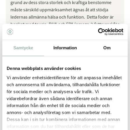
grund av dess stora storlek och kraftiga benstomme
måste särskild uppmärksamhet ägnas åt att stödja
ledernas allmänna hälsa och funktion. Detta foder är
berikat med taurin, DHA och EPA (omega-3-fettsyror) för
att stödja och bibehålla en hälsosam hjärtfunktion.
Maine Coon har en stor käke som ger den ett
karakteristiskt sätt att plocka upp och tugga fodret.
Samtycke
Information
Om
Därför är foderbitarna speciellt utformade i king size-
storlek och kubformade, vilket förlänger tuggandet och
bidrar till god munhygien. För att tillgodose alla katters
Denna webbplats använder cookies
individuella preferenser finns ROYAL CANIN® Maine
Vi använder enhetsidentifierare för att anpassa innehållet
Coon Adult även som våtfoder i smakrik sås. Om du
och annonserna till användarna, tillhandahålla funktioner
använder blandad utfodring behöver du bara följa
för sociala medier och analysera vår trafik. Vi
riktlinjerna i vår foderguide för att säkerställa att din
vidarebefordrar även sådana identifierare och annan
katt får rätt mängd våt- och torrfoder för bästa möjliga
information från din enhet till de sociala medier och
hälsofördelar.
annons- och analysföretag som vi samarbetar med.
Kattens
Dessa kan i sin tur kombinera informationen med annan
Lågt energibehov
Måttligt energibehov
vikt
information som du har tillhandahållit eller som de har